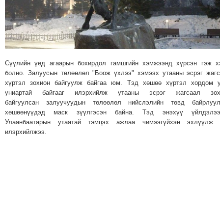
МЭДЭХҮЙ
ТЕХНОЛОГИ
ЭРДЭНЭТ
ҮЙЛДВЭРИЙН
ЭРГЭН
Сүүлийн үед агаарын бохирдол гамшгийн хэмжээнд хүрсэн гэж х
болно. Залуусын төлөөлөл "Боож үхлээ" хэмээх утааны эсрэг жаг
ТОЙРОНД
хүртэл зохион байгуулж байгаа юм. Тэд хөшөө хүртэл хордом у
ХАВРЫН
униартай байгааг илэрхийлж утааны эсрэг жагсаал зох
ЧУУЛГАНЫ
байгуулсан залуучуудын төлөөлөл нийслэлийн төвд байрлуул
ЭРГЭН
хөшөөнүүдэд маск зүүлгэсэн байна. Тэд энэхүү үйлдэлээ
Улаанбаатарын утаатай тэмцэх ажлаа чимээгүйхэн эхлүүлж 
ТОЙРОНД
илэрхийлжээ.
"ОУВС"-
ИЙН
ЭРГЭН
ТОЙРОНД
"ЖИ
ТАЙМ"ЫН
ЭРГЭН