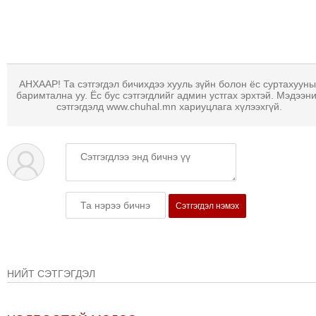
ТОЙРОНД
ГРАНАТ
ДЭЛБЭРСЭН
ОСЛЫН
ЭРГЭН
АНХААР! Та сэтгэгдэл бичихдээ хууль зүйн болон ёс суртахууны
баримтална уу. Ёс бус сэтгэгдлийг админ устгах эрхтэй. Мэдээн
ТОЙРОНД
сэтгэгдэлд www.chuhal.mn хариуцлага хүлээхгүй.
ТӨВСИЙН
ТОДОТГОЛЫН
ЭРГЭН
ТОЙРОНД
ЕРӨНХИЙЛӨГЧИЙН
СОНГУУЛИЙН
Сэтгэгдэл нэмэх
ЭРГЭН
ТОЙРОНД
29
НИЙТ СЭТГЭГДЭЛ
ДҮГЭЭР
СУРГУУЛИЙН
ЭРГЭН