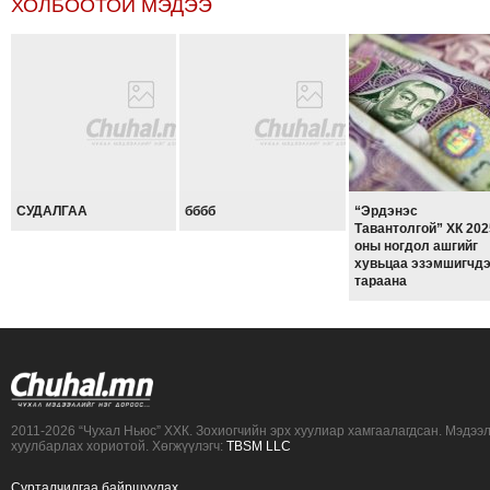
ХОЛБООТОЙ МЭДЭЭ
ТОЙРОНД
ЗӨРЧЛИЙН
ХУУЛИЙН
ЭРГЭН
ТОЙРОНД
ЕРӨНХИЙЛӨГЧИЙН
СОНГУУЛЬ-2017
СУДАЛГАА
бббб
“Эрдэнэс
Тавантолгой” ХК 202
оны ногдол ашгийг
хувьцаа эзэмшигчд
тараана
2011-2026 “Чухал Ньюс” ХХК. Зохиогчийн эрх хуулиар хамгаалагдсан. Мэдээ
хуулбарлах хориотой. Хөгжүүлэгч:
TBSM LLC
Сурталчилгаа байршуулах