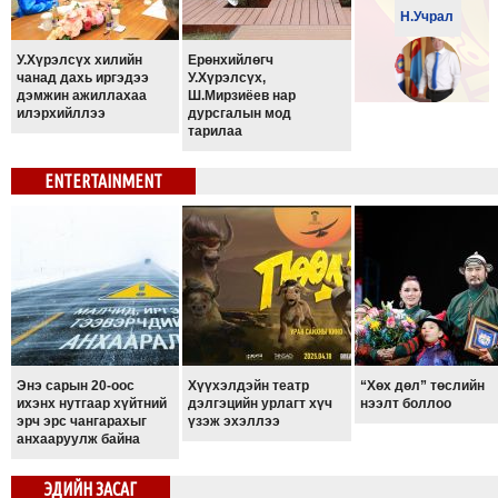
Н.Учрал
ТОЙРОНД
ЗӨРЧЛИЙН
У.Хүрэлсүх хилийн
Ерөнхийлөгч
чанад дахь иргэдээ
У.Хүрэлсүх,
ХУУЛИЙН
дэмжин ажиллахаа
Ш.Мирзиёев нар
ЭРГЭН
илэрхийллээ
дурсгалын мод
С.Бямбацогт
тарилаа
ТОЙРОНД
ЕРӨНХИЙЛӨГЧИЙН
ENTERTAINMENT
СОНГУУЛЬ-2017
Энэ сарын 20-оос
Хүүхэлдэйн театр
“Хөх дөл” төслийн
ихэнх нутгаар хүйтний
дэлгэцийн урлагт хүч
нээлт боллоо
эрч эрс чангарахыг
үзэж эхэллээ
анхааруулж байна
ЭДИЙН ЗАСАГ