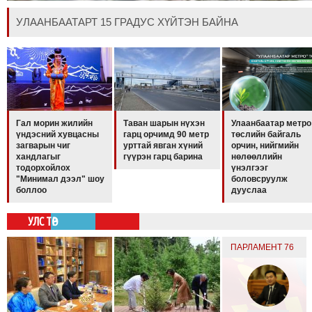
ТОЙРОНД
УЛААНБААТАРТ 15 ГРАДУС ХҮЙТЭН БАЙНА
ГРАНАТ
ДЭЛБЭРСЭН
ОСЛЫН
ЭРГЭН
ТОЙРОНД
ТӨВСИЙН
Гал морин жилийн
Таван шарын нүхэн
Улаанбаатар метро
ТОДОТГОЛЫН
үндэсний хувцасны
гарц орчимд 90 метр
төслийн байгаль
загварын чиг
урттай явган хүний
орчин, нийгмийн
ЭРГЭН
хандлагыг
гүүрэн гарц барина
нөлөөллийн
ТОЙРОНД
тодорхойлох
үнэлгээг
"Минимал дээл" шоу
боловсруулж
ЕРӨНХИЙЛӨГЧИЙН
боллоо
дууслаа
СОНГУУЛИЙН
ЭРГЭН
УЛС ТӨР
ТОЙРОНД
ПАРЛАМЕНТ 76
29
ДҮГЭЭР
СУРГУУЛИЙН
ЭРГЭН