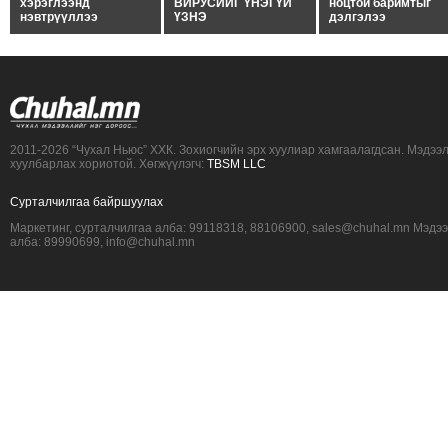
хэрэглээнд
ВИРУСИЙГ ҮНЭГҮЙ
ноцтой баримтыг
нэвтрүүллээ
ҮЗНЭ
дэлгэлээ
2011-2026 “Чухал Ньюс” ХХК. Зохиогчийн эрх хуулиар хамгаалагдсан. Мэдээ
хуулбарлах хориотой. Хөгжүүлэгч:
TBSM LLC
Сурталчилгаа байршуулах
Маркетинг, сурталчилгаа алба: 99118318, 88106900, sales@chuhal.mn Мэдэ
алба: 89990699, info@chuhal.mn