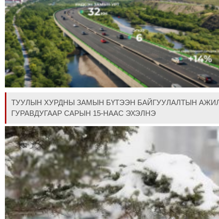
МЭДЭХҮЙ
ТЕХНОЛОГИ
ЭРДЭНЭТ
ҮЙЛДВЭРИЙН
ЭРГЭН
ТОЙРОНД
ХАВРЫН
ЧУУЛГАНЫ
ТУУЛЫН ХУРДНЫ ЗАМЫН БҮТЭЭН БАЙГУУЛАЛТЫН АЖИ
ЭРГЭН
ГУРАВДУГААР САРЫН 15-НААС ЭХЭЛНЭ
ТОЙРОНД
"ОУВС"-
ИЙН
ЭРГЭН
ТОЙРОНД
"ЖИ
ТАЙМ"ЫН
ЭРГЭН