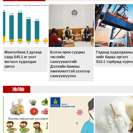
Монголбанк 2 дугаар
Бэлэн орон сууцны
Гадаад худалдааны
сард 645.1 кг үнэт
төслийн
нийт бараа эргэлт
металл худалдан
санхүүжилтийг
$10.1 тэрбумд хүрчэ
авчээ
Дэлхийн банкны
хөнгөлөлттэй зээлээр
санхүүжүүлнэ
ЗӨВЛӨГӨӨ