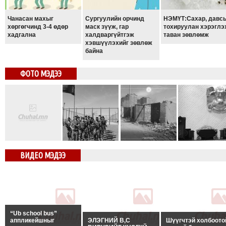
Чанасан махыг
Сургуулийн орчинд
НЭМҮТ:Сахар, давс
хөргөгчинд 3-4 өдөр
маск зүүж, гар
тохируулан хэрэглэ
хадгална
халдваргүйтгэж
таван зөвлөмж
хэвшүүлэхийг зөвлөж
байна
ФОТО МЭДЭЭ
ВИДЕО МЭДЭЭ
“Ub school bus”
аппликейшныг
ЭЛЭГНИЙ В,С
Шүүгчтэй холбоото