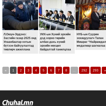
Л.Оюун-Эрдэнэ:
УИХ-ын Хүний эрхийн
НҮБ-ын Суурин
Засгийн газар 2025 онд
дэд хороо төрийн
зохицуулагч Тапан
Улаанбаатар хотын
албан дахь хүний
Мишраг “Найрамдал
бүтээн байгуулалтад
эрхийн нөхцөл
медалиар шагналаа
төвлөрч ажиллана
байдалтай танилцлаа
«
1
2
3
4
5
6
7
8
...
292
293
»