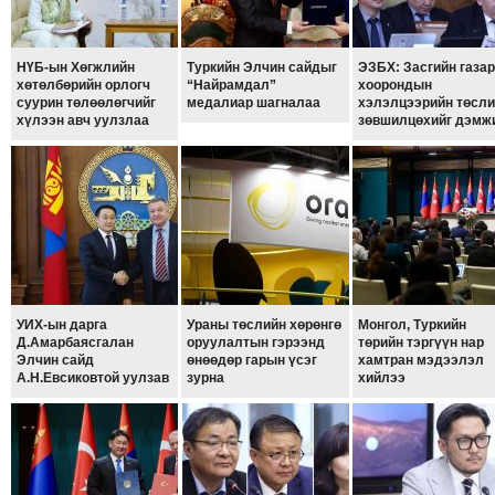
ТОЙРОНД
ГРАНАТ
ДЭЛБЭРСЭН
НҮБ-ын Хөгжлийн
Туркийн Элчин сайдыг
ЭЗБХ: Засгийн газар
хөтөлбөрийн орлогч
“Найрамдал”
хоорондын
ОСЛЫН
суурин төлөөлөгчийг
медалиар шагналаа
хэлэлцээрийн төсли
хүлээн авч уулзлаа
зөвшилцөхийг дэмж
ЭРГЭН
ТОЙРОНД
ТӨВСИЙН
ТОДОТГОЛЫН
ЭРГЭН
ТОЙРОНД
ЕРӨНХИЙЛӨГЧИЙН
СОНГУУЛИЙН
УИХ-ын дарга
Ураны төслийн хөрөнгө
Монгол, Туркийн
Д.Амарбаясгалан
оруулалтын гэрээнд
төрийн тэргүүн нар
ЭРГЭН
Элчин сайд
өнөөдөр гарын үсэг
хамтран мэдээлэл
ТОЙРОНД
А.Н.Евсиковтой уулзав
зурна
хийлээ
29
ДҮГЭЭР
СУРГУУЛИЙН
ЭРГЭН