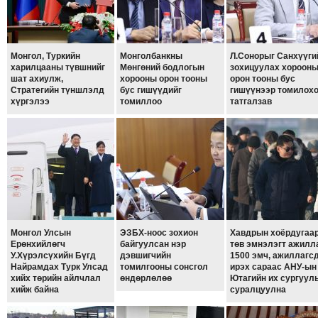
ТОЙРОНД
ЗӨРЧЛИЙН
ХУУЛИЙН
Монгол, Туркийн
Монголбанкны
Л.Сонорыг Санхүүги
ЭРГЭН
харилцааны түвшнийг
Мөнгөний бодлогын
зохицуулах хороон
шат ахиулж,
хорооны орон тооны
орон тооны бус
ТОЙРОНД
Стратегийн түншлэлд
бус гишүүдийг
гишүүнээр томилох
хүргэлээ
томиллоо
татгалзав
ЕРӨНХИЙЛӨГЧИЙН
СОНГУУЛЬ-2017
Монгол Улсын
ЭЗБХ-ноос зохион
Хавдрын хоёрдугаа
Ерөнхийлөгч
байгуулсан нэр
төв эмнэлэгт ажилл
У.Хүрэлсүхийн Бүгд
дэвшигчийн
1500 эмч, ажиллагс
Найрамдах Турк Улсад
томилгооны сонсгол
ирэх сараас АНУ-ын
хийх төрийн айлчлал
өндөрлөлөө
Ютагийн их сургуул
хийж байна
суралцуулна