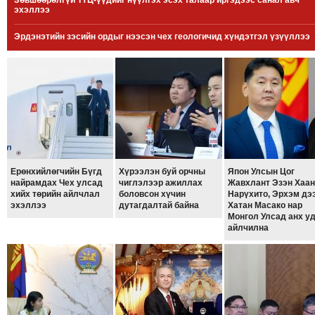
Зөвшөөрөлгүй ТҮЦ-үүдийг нүүлгэх эсэх талаар иргэдээс санал авч
эхэллээ
МЭДЭХҮЙ
ТЕХНОЛОГИ
Эрдэнэтийн зэсийн ордыг нээсэн чех геологичид хүндэтгэл үзүүллээ
ЭРДЭНЭТ
ҮЙЛДВЭРИЙН
ЭРГЭН
ТОЙРОНД
ХАВРЫН
ЧУУЛГАНЫ
ЭРГЭН
Ерөнхийлөгчийн Бүгд
Хүрээлэн буй орчны
Япон Улсын Цог
ТОЙРОНД
найрамдах Чех улсад
чиглэлээр ажиллах
Жавхлант Эзэн Хаан
хийх төрийн айлчлал
боловсон хүчин
Нарүхито, Эрхэм дэ
"ОУВС"-
эхэллээ
дутагдалтай байна
Хатан Масако нар
ИЙН
Монгол Улсад анх у
айлчилна
ЭРГЭН
ТОЙРОНД
"ЖИ
ТАЙМ"ЫН
ЭРГЭН