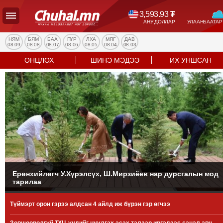
3,593.93
₮
АНУ ДОЛЛАР
УЛААНБААТАР
УЛС
ТӨР
НЯМ
БЯМ
БАА
ПҮР
ЛХА
МЯГ
ДАВ
08.09
08.08
08.07
08.06
08.05
08.04
08.03
НИЙГЭМ
ОНЦЛОХ
ШИНЭ МЭДЭЭ
ИХ УНШСАН
ЭДИЙН
ЗАСАГ
ЭРҮҮЛ
МЭНД
СПОРТ
БОЛОВСРОЛ
ENTERTAINMENT
ДЭЛХИЙН
МЭДЭЭ
Ерөнхийлөгч У.Хүрэлсүх, Ш.Мирзиёев нар дурсгалын мод
тарилаа
БИЗНЕС
МЭДЭЭ
Түймэрт орон гэрээ алдсан 4 айлд иж бүрэн гэр өгчээ
НИЙСЛЭЛ
ТАНИН