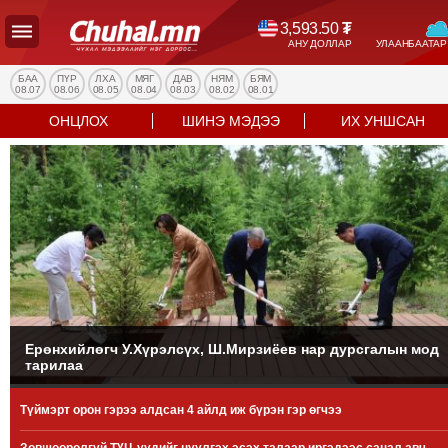
3,593.50
₮
АНУ ДОЛЛАР
УЛААНБААТАР
УЛС
ТӨР
БАА
ПҮР
ЛХА
МЯГ
ДАВ
НЯМ
БЯМ
08.07
08.06
08.05
08.04
08.03
08.02
08.01
НИЙГЭМ
ОНЦЛОХ
ШИНЭ МЭДЭЭ
ИХ УНШСАН
ЭДИЙН
ЗАСАГ
ЭРҮҮЛ
МЭНД
СПОРТ
БОЛОВСРОЛ
ENTERTAINMENT
ДЭЛХИЙН
МЭДЭЭ
Ерөнхийлөгч У.Хүрэлсүх, Ш.Мирзиёев нар дурсгалын мод
тарилаа
БИЗНЕС
МЭДЭЭ
Түймэрт орон гэрээ алдсан 4 айлд иж бүрэн гэр өгчээ
НИЙСЛЭЛ
ТАНИН