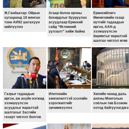
ТОЙРОНД
ГРАНАТ
Ж.Ганбаатар: Ойрын
Агаар болон орчны
Ерөнхийлөгч
ДЭЛБЭРСЭН
хугацаанд 18 мянган
бохирдлыг бууруулах
Өмнөговийн газар
тонн АИ92 шатахуун
асуудлаар Ерөнхий
нутгийг гадаадын
ОСЛЫН
нийлүүлнэ
сайд “Өглөөний
иргэн, ААН-д
уулзалт” хийж байна
эзэмшүүлсэн
ЭРГЭН
баримтыг яаралтай
ТОЙРОНД
шалгах чиглэл өгөв
ТӨВСИЙН
ТОДОТГОЛЫН
ЭРГЭН
ТОЙРОНД
ЕРӨНХИЙЛӨГЧИЙН
СОНГУУЛИЙН
ЭРГЭН
Газрыг гадаадын
Ипотекийн
Хилийн чанад дахь
ТОЙРОНД
иргэн, аж ахуйн нэгжид
хөнгөлөлттэй зээлийн
анхны Монголын
эзэмшүүлсэн
хэрэгжилтийг
соёлын төв Бээжин
29
асуудлыг яаралтай
эрчимжүүлнэ
хотод байгуулагджэ
шалгахыг Засгийн
ДҮГЭЭР
газарт чиглэл болгов
СУРГУУЛИЙН
ЭРГЭН