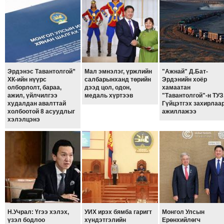
ТОЙРОНД
ЗӨРЧЛИЙН
ХУУЛИЙН
ЭРГЭН
ТОЙРОНД
Эрдэнэс Тавантолгой”
Мал эмнэлэг, үржлийн
"Ажнай" Д.Бат-
ЕРӨНХИЙЛӨГЧИЙН
ХК-ийн нүүрс
салбарынханд төрийн
Эрдэнийн хоёр
СОНГУУЛЬ-2017
олборлолт, бараа,
дээд цол, одон,
хамаатан
ажил, үйлчилгээ
медаль хүртээв
"Тавантолгой"-н ТУЗ
худалдан авалттай
Гүйцэтгэх захирлаа
холбоотой 8 асуудлыг
ажиллажээ
хэлэлцэнэ
Н.Учрал: Үгээ хэлэх,
УИХ ирэх бямба гаригт
Монгол Улсын
үзэл бодлоо
хүндэтгэлийн
Ерөнхийлөгч