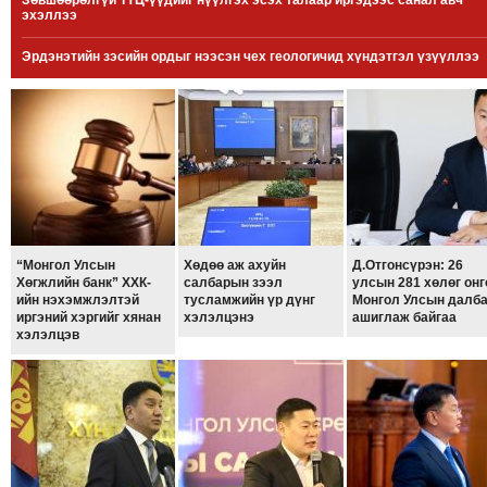
Зөвшөөрөлгүй ТҮЦ-үүдийг нүүлгэх эсэх талаар иргэдээс санал авч
эхэллээ
МЭДЭХҮЙ
ТЕХНОЛОГИ
Эрдэнэтийн зэсийн ордыг нээсэн чех геологичид хүндэтгэл үзүүллээ
ЭРДЭНЭТ
ҮЙЛДВЭРИЙН
ЭРГЭН
ТОЙРОНД
ХАВРЫН
ЧУУЛГАНЫ
ЭРГЭН
“Монгол Улсын
Хөдөө аж ахуйн
Д.Отгонсүрэн: 26
ТОЙРОНД
Хөгжлийн банк” ХХК-
салбарын зээл
улсын 281 хөлөг онг
ийн нэхэмжлэлтэй
тусламжийн үр дүнг
Монгол Улсын далба
"ОУВС"-
иргэний хэргийг хянан
хэлэлцэнэ
ашиглаж байгаа
ИЙН
хэлэлцэв
ЭРГЭН
ТОЙРОНД
"ЖИ
ТАЙМ"ЫН
ЭРГЭН