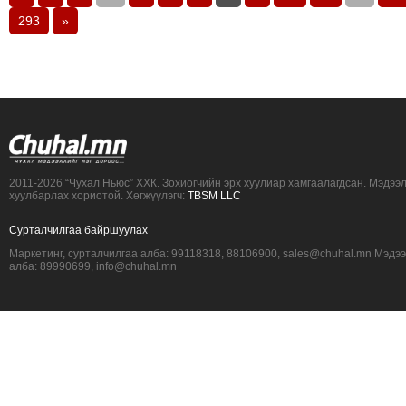
293
»
2011-2026 “Чухал Ньюс” ХХК. Зохиогчийн эрх хуулиар хамгаалагдсан. Мэдээ
хуулбарлах хориотой. Хөгжүүлэгч:
TBSM LLC
Сурталчилгаа байршуулах
Маркетинг, сурталчилгаа алба: 99118318, 88106900, sales@chuhal.mn Мэдэ
алба: 89990699, info@chuhal.mn