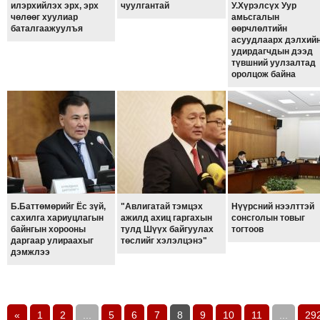
илэрхийлэх эрх, эрх
чуулгантай
У.Хүрэлсүх Уур
чөлөөг хуулиар
амьсгалын
баталгаажуулъя
өөрчлөлтийн
асуудлаарх дэлхий
удирдагчдын дээд
түвшний уулзалтад
оролцож байна
Б.Баттөмөрийг Ёс зүй,
"Авлигатай тэмцэх
Нүүрсний нээлттэй
сахилга хариуцлагын
ажилд ахиц гаргахын
сонсголын товыг
байнгын хорооны
тулд Шүүх байгуулах
тогтоов
даргаар улираахыг
төслийг хэлэлцэнэ"
дэмжлээ
«
1
2
...
5
6
7
8
9
10
11
...
29