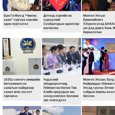
ТОЙРОНД
ГРАНАТ
ДЭЛБЭРСЭН
Бан Ги Мүн-д “Чингис
Дотоод хэргийн их
Монгол Улсын
хаан” тэргүүн зэргийн
сургуулийг
Ерөнхийлөгч
ОСЛЫН
одон хүртээлээ
Сүхбаатарын одонгоор
У.Хүрэлсүхэд БНХАУ
шагналаа
ын дэд дарга Хань 
ЭРГЭН
бараалхлаа
ТОЙРОНД
ТӨВСИЙН
ТОДОТГОЛЫН
ЭРГЭН
ТОЙРОНД
ЕРӨНХИЙЛӨГЧИЙН
СОНГУУЛИЙН
16352 сонгогч зөөврийн
Үндэсний
Монгол Улсаас Бүгд
ЭРГЭН
битүүмжилсэн
үйлдвэрлэгчид
Найрамдах Узбекист
ТОЙРОНД
саналын хайрцгаар
Узбекистан болон Төв
Улсад суугаа Элчин
санал өгөх хүсэлт
Азийн орнуудын зах
сайдын яамны нээл
29
гаргажээ
зээлд нэвтрэх боломж
боллоо
эрс нэмэгдлээ
ДҮГЭЭР
СУРГУУЛИЙН
ЭРГЭН