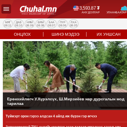
3,593.87
₮
АНУ ДОЛЛАР
УЛААНБААТАР
УЛС
ТӨР
МЯГ
ДАВ
НЯМ
БЯМ
БАА
ПҮР
ЛХА
08.11
08.10
08.09
08.08
08.07
08.06
08.05
НИЙГЭМ
ОНЦЛОХ
ШИНЭ МЭДЭЭ
ИХ УНШСАН
ЭДИЙН
ЗАСАГ
ЭРҮҮЛ
МЭНД
СПОРТ
БОЛОВСРОЛ
ENTERTAINMENT
ДЭЛХИЙН
МЭДЭЭ
Ерөнхийлөгч У.Хүрэлсүх, Ш.Мирзиёев нар дурсгалын мод
тарилаа
БИЗНЕС
МЭДЭЭ
Түймэрт орон гэрээ алдсан 4 айлд иж бүрэн гэр өгчээ
НИЙСЛЭЛ
ТАНИН