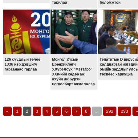
тарилаа
боломжтой
126 суудлын төлөө
Монгол Улсын
Гепатитын D вируси
1336 нэр дэвшигч
Ерөнхийлөгч
халдвартай иргэдий
гараанаас гарлаа
У.Хүрэлсүх “Мэтагро”
эмийн зардлыг улс
ХХК-ийн хөдөө аж
төсвөөс хариуцна
ахуйн иж бүрэн
цогцолборт ажиллалаа
«
1
2
3
4
5
6
7
8
...
292
293
»