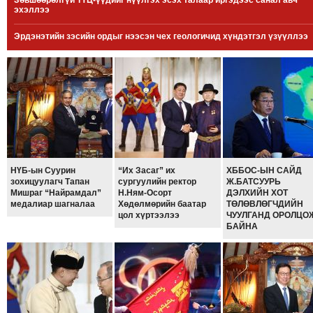
Зөвшөөрөлгүй ТҮЦ-үүдийг нүүлгэх эсэх талаар иргэдээс санал авч
эхэллээ
МЭДЭХҮЙ
ТЕХНОЛОГИ
Эрдэнэтийн зэсийн ордыг нээсэн чех геологичид хүндэтгэл үзүүллээ
ЭРДЭНЭТ
ҮЙЛДВЭРИЙН
ЭРГЭН
ТОЙРОНД
ХАВРЫН
ЧУУЛГАНЫ
ЭРГЭН
НҮБ-ын Суурин
“Их Засаг” их
ХББОС-ЫН САЙД
ТОЙРОНД
зохицуулагч Тапан
сургуулийн ректор
Ж.БАТСУУРЬ
Мишраг “Найрамдал”
Н.Ням-Осорт
ДЭЛХИЙН ХОТ
"ОУВС"-
медалиар шагналаа
Хөдөлмөрийн баатар
ТӨЛӨВЛӨГЧДИЙН
ИЙН
цол хүртээлээ
ЧУУЛГАНД ОРОЛЦО
БАЙНА
ЭРГЭН
ТОЙРОНД
"ЖИ
ТАЙМ"ЫН
ЭРГЭН