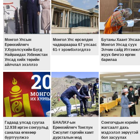
ТОЙРОНД
ЗӨРЧЛИЙН
ХУУЛИЙН
ЭРГЭН
ТОЙРОНД
Монгол Улсын
Монгол Улс өрсөлдөх
Бутаны Хаант Улсаа
Ерөнхийлөгч
чадвараараа 67 улсаас
Монгол Улсад суух
ЕРӨНХИЙЛӨГЧИЙН
У.Хүрэлсүхийн Бүгд
61-т эрэмбэлэгдлээ
Элчин сайд Итгэмж
СОНГУУЛЬ-2017
Найрамдах Узбекистан
жуух бичгээ өргөн
Улсад хийх төрийн
барилаа
айлчлал эхэллээ
Гадаад улсад суугаа
БНАЛАУ-ын
Сонгогчдын нэрийн
12.938 иргэн сонгуульд
Ерөнхийлөгч Тонглун
жагсаалт дахь
саналаа өгөхөөр
Сисүлит гэргийн хамт
мэдээлэл зөрүүтэй
бүртгүүлжээ
дурсгалын мод
бол засуулах