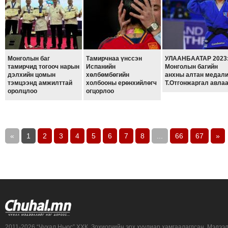
Монголын баг
Тамирчнаа үнссэн
УЛААНБААТАР 2023
тамирчид тогооч нарын
Испанийн
Монголын багийн
дэлхийн цомын
хөлбөмбөгийн
анхны алтан медали
тэмцээнд амжилттай
холбооны ерөнхийлөгч
Т.Отгонжаргал авла
оролцлоо
огцорлоо
«
1
2
3
4
5
6
7
8
...
66
67
»
2011-2026 “Чухал Ньюс” ХХК. Зохиогчийн эрх хуулиар хамгаалагдсан. Мэдээ