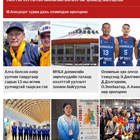
Эмэгтэй 3x3 сагсан бөмбөгийн шигшээ баг финалд шалгарлаа
МЭДЭХҮЙ
М.Анхцэцэг гурав дахь олимпдоо оролцоно
ТЕХНОЛОГИ
ЭРДЭНЭТ
ҮЙЛДВЭРИЙН
ЭРГЭН
ТОЙРОНД
ХАВРЫН
ЧУУЛГАНЫ
ЭРГЭН
Алга болсон хоёр
МҮБХ допингийн
Олимпын эрх олгох
уулчин тавдугаар
зөрчлүүдийн талаар
тэмцээнд Э.Дөлгөөн
ТОЙРОНД
сарын 13-ны өглөө
нээлттэй уулзалт
Д.Дэлгэрням,
уулчидтай таарсан гэв
зохион байгуулна
О.Энхбаатар, А.Ана
"ОУВС"-
нар оролцоно
ИЙН
ЭРГЭН
ТОЙРОНД
"ЖИ
ТАЙМ"ЫН
ЭРГЭН