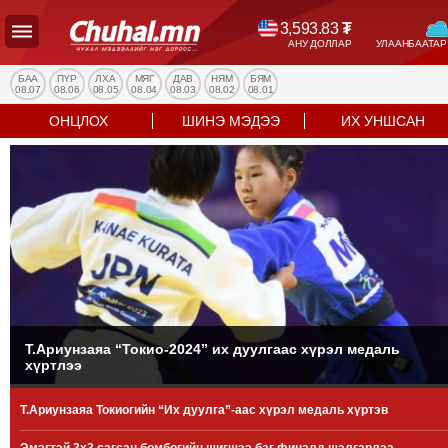
3,593.83
₮
АНУ ДОЛЛАР
УЛААНБААТАР
УЛС
ТӨР
БАА
ПҮР
ЛХА
МЯГ
ДАВ
НЯМ
БЯМ
08.07
08.06
08.05
08.04
08.03
08.02
08.01
НИЙГЭМ
ОНЦЛОХ
ШИНЭ МЭДЭЭ
ИХ УНШСАН
ЭДИЙН
ЗАСАГ
ЭРҮҮЛ
МЭНД
СПОРТ
БОЛОВСРОЛ
ENTERTAINMENT
ДЭЛХИЙН
МЭДЭЭ
Т.Ариунзаяа “Токио-2024” их дуулгаас хүрэл медаль
хүртлээ
БИЗНЕС
МЭДЭЭ
Т.Ариунзаяа Токиогийн “Их дуулга”-аас хүрэл медаль хүртэв
НИЙСЛЭЛ
ТАНИН