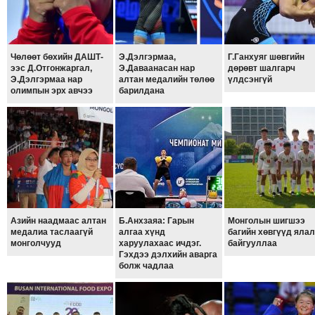
ТОЙРОНД
ЗӨРЧЛИЙН
ХУУЛИЙН
Чөлөөт бөхийн ДАШТ-
Э.Дэлгэрмаа,
Г.Ганхуяг шөвгийн
ЭРГЭН
ээс Д.Отгонжаргал,
Э.Даваанасан нар
дөрөвт шалгарч
Э.Дэлгэрмаа нар
алтан медалийн төлөө
үлдсэнгүй
ТОЙРОНД
олимпын эрх авчээ
барилдана
ЕРӨНХИЙЛӨГЧИЙН
СОНГУУЛЬ-2017
Азийн наадмаас алтан
Б.Анхзаяа: Гарын
Монголын шигшээ
медалиа таслаагүй
алгаа хүнд
багийн хөвгүүд ялал
монголчууд
харуулахаас ичдэг.
байгууллаа
Гэхдээ дэлхийн аварга
болж чадлаа