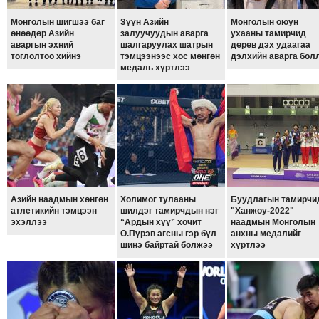
ТОЙРОНД
Монголын шигшээ баг
Зүүн Азийн
Монголын оюун
ГРАНАТ
өнөөдөр Азийн
залуучуудын аварга
ухааны тамирчид
ДЭЛБЭРСЭН
аваргын эхний
шалгаруулах шатрын
дөрөв дэх удаагаа
тоглолтоо хийнэ
тэмцээнээс хос мөнгөн
дэлхийн аварга бол
ОСЛЫН
медаль хүртлээ
ЭРГЭН
ТОЙРОНД
ТӨВСИЙН
ТОДОТГОЛЫН
ЭРГЭН
ТОЙРОНД
ЕРӨНХИЙЛӨГЧИЙН
Азийн наадмын хөнгөн
Xолимог тулааны
Буудлагын тамирчи
СОНГУУЛИЙН
атлетикийн тэмцээн
шилдэг тамирчдын нэг
"Ханжоу-2022"
эхэллээ
“Ардын хүү” хочит
наадмын Монголын
ЭРГЭН
О.Пүрэв агсны гэр бүл
анхны медалийг
ТОЙРОНД
шинэ байртай болжээ
хүртлээ
29
ДҮГЭЭР
СУРГУУЛИЙН
ЭРГЭН