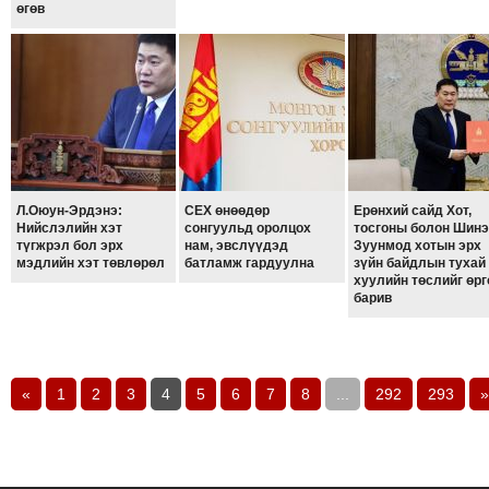
өгөв
Л.Оюун-Эрдэнэ:
СЕХ өнөөдөр
Ерөнхий сайд Хот,
Нийслэлийн хэт
сонгуульд оролцох
тосгоны болон Шинэ
түгжрэл бол эрх
нам, эвслүүдэд
Зуунмод хотын эрх
мэдлийн хэт төвлөрөл
батламж гардуулна
зүйн байдлын тухай
хуулийн төслийг өрг
барив
«
1
2
3
4
5
6
7
8
...
292
293
»