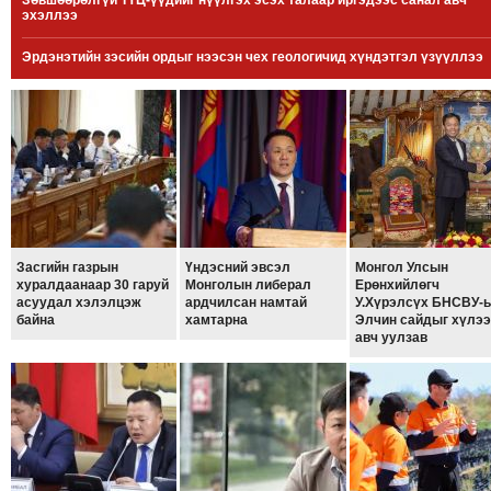
Зөвшөөрөлгүй ТҮЦ-үүдийг нүүлгэх эсэх талаар иргэдээс санал авч
эхэллээ
МЭДЭХҮЙ
ТЕХНОЛОГИ
Эрдэнэтийн зэсийн ордыг нээсэн чех геологичид хүндэтгэл үзүүллээ
ЭРДЭНЭТ
ҮЙЛДВЭРИЙН
ЭРГЭН
ТОЙРОНД
ХАВРЫН
ЧУУЛГАНЫ
ЭРГЭН
Засгийн газрын
Үндэсний эвсэл
Монгол Улсын
ТОЙРОНД
хуралдаанаар 30 гаруй
Монголын либерал
Ерөнхийлөгч
асуудал хэлэлцэж
ардчилсан намтай
У.Хүрэлсүх БНСВУ-
"ОУВС"-
байна
хамтарна
Элчин сайдыг хүлээ
ИЙН
авч уулзав
ЭРГЭН
ТОЙРОНД
"ЖИ
ТАЙМ"ЫН
ЭРГЭН