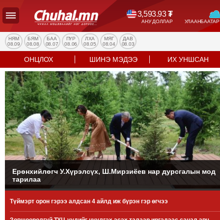
3,593.93
₮
АНУ ДОЛЛАР
УЛААНБААТАР
УЛС
ТӨР
НЯМ
БЯМ
БАА
ПҮР
ЛХА
МЯГ
ДАВ
08.09
08.08
08.07
08.06
08.05
08.04
08.03
НИЙГЭМ
ОНЦЛОХ
ШИНЭ МЭДЭЭ
ИХ УНШСАН
ЭДИЙН
ЗАСАГ
ЭРҮҮЛ
МЭНД
СПОРТ
БОЛОВСРОЛ
ENTERTAINMENT
ДЭЛХИЙН
МЭДЭЭ
Ерөнхийлөгч У.Хүрэлсүх, Ш.Мирзиёев нар дурсгалын мод
тарилаа
БИЗНЕС
МЭДЭЭ
Түймэрт орон гэрээ алдсан 4 айлд иж бүрэн гэр өгчээ
НИЙСЛЭЛ
ТАНИН