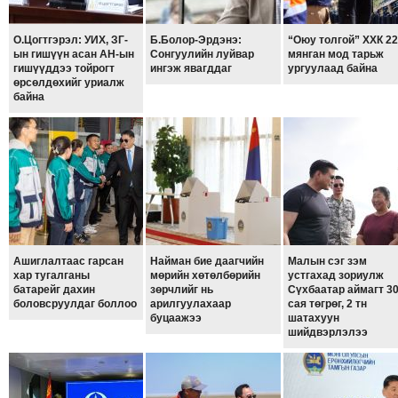
ТОЙРОНД
ГРАНАТ
О.Цогтгэрэл: УИХ, ЗГ-
Б.Болор-Эрдэнэ:
“Оюу толгой” ХХК 2
ДЭЛБЭРСЭН
ын гишүүн асан АН-ын
Сонгуулийн луйвар
мянган мод тарьж
гишүүддээ тойрогт
ингэж явагддаг
ургуулаад байна
ОСЛЫН
өрсөлдөхийг уриалж
байна
ЭРГЭН
ТОЙРОНД
ТӨВСИЙН
ТОДОТГОЛЫН
ЭРГЭН
ТОЙРОНД
ЕРӨНХИЙЛӨГЧИЙН
СОНГУУЛИЙН
Ашиглалтаас гарсан
Найман бие даагчийн
Малын сэг зэм
хар тугалганы
мөрийн хөтөлбөрийн
устгахад зориулж
ЭРГЭН
батарейг дахин
зөрчлийг нь
Сүхбаатар аймагт 3
ТОЙРОНД
боловсруулдаг боллоо
арилгуулахаар
сая төгрөг, 2 тн
буцаажээ
шатахуун
29
шийдвэрлэлээ
ДҮГЭЭР
СУРГУУЛИЙН
ЭРГЭН