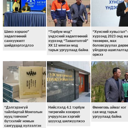
ТОЙРОНД
ЗӨРЧЛИЙН
ХУУЛИЙН
ЭРГЭН
Шинэ хоршоо”
“Тэрбум мод”
“Хүнсний хувьсгал”
ТОЙРОНД
хөдөлгөөний
үндэсний хөдөлгөөний
хүрээнд 2023 онд м
санхүүжилт
хүрээнд “Тавантолгой”
төхөөрөх, мах
ЕРӨНХИЙЛӨГЧИЙН
шийдвэрлэгдлээ
ХК 12 мянган мод
боловсруулах дөрв
СОНГУУЛЬ-2017
тарьж ургуулаад байна
үйлдвэр ашиглалта
оржээ
“Дэлгэрэнгүй
Нийслэлд 4.1 тэрбум
Өмнөговь аймаг нэг
тайлбартай Монголын
төгрөгийн хохирол
сая мод тарьж
нууц товчоон”
учруулсан хэргийг
ургуулаад байна
бүтээлийг номын
шүүхэд шилжүүлжээ
сангуудад хүлээлгэн