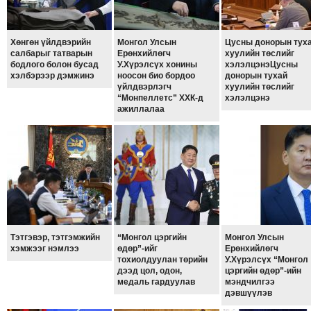
ТОЙРОНД
ГРАНАТ
ДЭЛБЭРСЭН
Хөнгөн үйлдвэрийн
Монгол Улсын
Цусны донорын тух
салбарыг татварын
Ерөнхийлөгч
хуулийн төслийг
ОСЛЫН
бодлого болон бусад
У.Хүрэлсүх хонины
хэлэлцэнэЦусны
хэлбэрээр дэмжинэ
ноосон био бордоо
донорын тухай
ЭРГЭН
үйлдвэрлэгч
хуулийн төслийг
ТОЙРОНД
“Монпеллетс” ХХК-д
хэлэлцэнэ
ажиллалаа
ТӨВСИЙН
ТОДОТГОЛЫН
ЭРГЭН
ТОЙРОНД
ЕРӨНХИЙЛӨГЧИЙН
СОНГУУЛИЙН
ЭРГЭН
ТОЙРОНД
Тэтгэвэр, тэтгэмжийн
“Монгол цэргийн
Монгол Улсын
хэмжээг нэмлээ
өдөр”-ийг
Ерөнхийлөгч
29
тохиолдуулан төрийн
У.Хүрэлсүх “Монгол
дээд цол, одон,
цэргийн өдөр”-ийн
ДҮГЭЭР
медаль гардуулав
мэндчилгээ
СУРГУУЛИЙН
дэвшүүлэв
ЭРГЭН