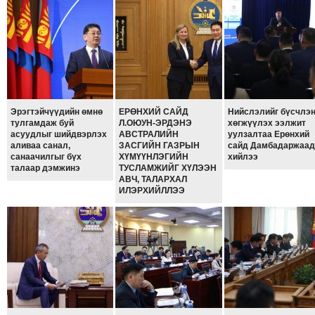
ТОЙРОНД
ЗӨРЧЛИЙН
ХУУЛИЙН
ЭРГЭН
ТОЙРОНД
ЕРӨНХИЙЛӨГЧИЙН
Эрэгтэйчүүдийн өмнө
ЕРӨНХИЙ САЙД
Нийслэлийг бүсчлэ
СОНГУУЛЬ-2017
тулгамдаж буй
Л.ОЮУН-ЭРДЭНЭ
хөгжүүлэх ээлжит
асуудлыг шийдвэрлэх
АВСТРАЛИЙН
уулзалтаа Ерөнхий
аливаа санал,
ЗАСГИЙН ГАЗРЫН
сайд Дамбадаржаад
санаачилгыг бүх
ХҮМҮҮНЛЭГИЙН
хийлээ
талаар дэмжинэ
ТУСЛАМЖИЙГ ХҮЛЭЭН
АВЧ, ТАЛАРХАЛ
ИЛЭРХИЙЛЛЭЭ