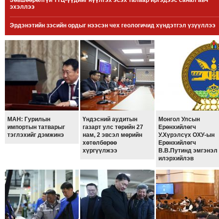
Зөвшөөрөлгүй ТҮЦ-үүдийг нүүлгэх эсэх талаар иргэдээс санал авч
эхэллээ
МЭДЭХҮЙ
ТЕХНОЛОГИ
Эрдэнэтийн зэсийн ордыг нээсэн чех геологичид хүндэтгэл үзүүллээ
ЭРДЭНЭТ
ҮЙЛДВЭРИЙН
ЭРГЭН
ТОЙРОНД
ХАВРЫН
ЧУУЛГАНЫ
ЭРГЭН
МАН: Гурилын
Үндэсний аудитын
Монгол Улсын
ТОЙРОНД
импортын татварыг
газарт улс төрийн 27
Ерөнхийлөгч
тэглэхийг дэмжинэ
нам, 2 эвсэл мөрийн
У.Хүрэлсүх ОХУ-ын
"ОУВС"-
хөтөлбөрөө
Ерөнхийлөгч
ИЙН
хүргүүлжээ
В.В.Путинд эмгэнэл
илэрхийлэв
ЭРГЭН
ТОЙРОНД
"ЖИ
ТАЙМ"ЫН
ЭРГЭН