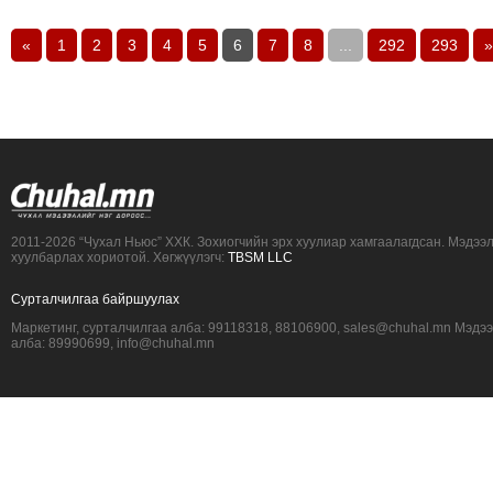
«
1
2
3
4
5
6
7
8
...
292
293
»
2011-2026 “Чухал Ньюс” ХХК. Зохиогчийн эрх хуулиар хамгаалагдсан. Мэдээ
хуулбарлах хориотой. Хөгжүүлэгч:
TBSM LLC
Сурталчилгаа байршуулах
Маркетинг, сурталчилгаа алба: 99118318, 88106900, sales@chuhal.mn Мэдэ
алба: 89990699, info@chuhal.mn