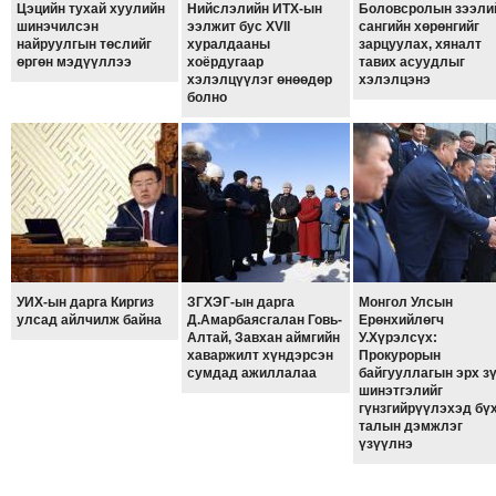
Цэцийн тухай хуулийн
Нийслэлийн ИТХ-ын
Боловсролын зээли
шинэчилсэн
ээлжит бус XVII
сангийн хөрөнгийг
найруулгын төслийг
хуралдааны
зарцуулах, хяналт
өргөн мэдүүллээ
хоёрдугаар
тавих асуудлыг
хэлэлцүүлэг өнөөдөр
хэлэлцэнэ
болно
УИХ-ын дарга Киргиз
ЗГХЭГ-ын дарга
Монгол Улсын
улсад айлчилж байна
Д.Амарбаясгалан Говь-
Ерөнхийлөгч
Алтай, Завхан аймгийн
У.Хүрэлсүх:
хаваржилт хүндэрсэн
Прокурорын
сумдад ажиллалаа
байгууллагын эрх з
шинэтгэлийг
гүнзгийрүүлэхэд бү
талын дэмжлэг
үзүүлнэ