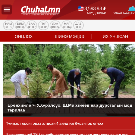
3,593.93
₮
АНУ ДОЛЛАР
УЛААНБААТАР
УЛС
ТӨР
НЯМ
БЯМ
БАА
ПҮР
ЛХА
МЯГ
ДАВ
08.09
08.08
08.07
08.06
08.05
08.04
08.03
НИЙГЭМ
ОНЦЛОХ
ШИНЭ МЭДЭЭ
ИХ УНШСАН
ЭДИЙН
ЗАСАГ
ЭРҮҮЛ
МЭНД
СПОРТ
БОЛОВСРОЛ
ENTERTAINMENT
ДЭЛХИЙН
МЭДЭЭ
Ерөнхийлөгч У.Хүрэлсүх, Ш.Мирзиёев нар дурсгалын мод
тарилаа
БИЗНЕС
МЭДЭЭ
Түймэрт орон гэрээ алдсан 4 айлд иж бүрэн гэр өгчээ
НИЙСЛЭЛ
ТАНИН