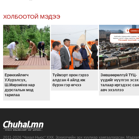
ХОЛБООТОЙ МЭДЭЭ
Ерөнхийлөгч
Түймэрт орон гэрээ
Зөвшөөрөлгүй ТҮЦ-
У.Хүрэлсүх,
алдсан 4 айлд иж
үүдийг нүүлгэх эсэх
Ш.Мирзиёев нар
бүрэн гэр өгчээ
талаар иргэдээс са
дурсгалын мод
авч эхэллээ
тарилаа
2011-2026 “Чухал Ньюс” ХХК. Зохиогчийн эрх хуулиар хамгаалагдсан. Мэдээ