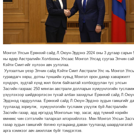
МЭДЭХҮЙ
ТЕХНОЛОГИ
ЭРДЭНЭТ
ҮЙЛДВЭРИЙН
ЭРГЭН
ТОЙРОНД
Монгол Улсын Ерөнхий сайд Л.Оюун-Эрдэнэ 2024 оны 3 дугаар сарын 
ХАВРЫН
ны өдөр Австралийн Холбооны Улсаас Монгол Улсад суугаа Элчин са
ЧУУЛГАНЫ
Кэйти Смит-ийг хүлээн авч уулзлаа.
ЭРГЭН
Уулзалтын үеэр Элчин сайд Кэйти Смит Австрали Улс нь Монгол Улс
ТОЙРОНД
гуравдагч хөрш, дотны түншийн хувьд Монгол орон даяар хаваржилт
хүндэрч, зудтай хүнд жил болж байгаатай холбогдуулан тус улсын
"ОУВС"-
Засгийн газраас 250 мянган австрали долларын хүмүүнлэгийн туслам
ИЙН
үзүүлэхээр шийдвэрлэсэн тухай албан захидлыг Ерөнхий сайд Л.Оюу
ЭРГЭН
Эрдэнэд гардууллаа. Ерөнхий сайд Л.Оюун-Эрдэнэ зудын гамшгийг д
ТОЙРОНД
туулахад зориулж, хүмүүнлэгийн тусламж үзүүлж буй Австралийн
Засгийн газар, ард иргэдэд Монголын төр, засаг, ард түмний нэрийн
"ЖИ
өмнөөс чин сэтгэлийн талархал илэрхийллээ. Мөн Монгол Улсын Засг
ТАЙМ"ЫН
газар зудын гамшгийг богино хугацаанд даван туулахад шаардлагатай
ЭРГЭН
арга хэмжээг авч ажиллаж буйг тэмдэглэв.