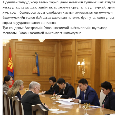
ТОЙРОНД
Түүнчлэн талууд хоёр талын харилцааны өнөөгийн түвшинг шат ахиул
хөгжүүлэх, худалдаа, эдийн засаг, хөрөнгө оруулалт, уул уурхай, эрч
ГРАНАТ
хүч, соёл, боловсрол зэрэг салбарын хамтын ажиллагааг өргөжүүлэн
ДЭЛБЭРСЭН
бэхжүүлэхийн төлөө байгаагаа харилцан нотолж, бүс нутаг, олон улсы
ОСЛЫН
зарим асуудлаар санал солилцов.
Тус хандивыг Австралийн Улаан загалмай нийгэмлэгийн шугамаар
ЭРГЭН
Монголын Улаан загалмай нийгэмлэгт шилжүүлнэ.
ТОЙРОНД
ТӨВСИЙН
ТОДОТГОЛЫН
ЭРГЭН
ТОЙРОНД
ЕРӨНХИЙЛӨГЧИЙН
СОНГУУЛИЙН
ЭРГЭН
ТОЙРОНД
29
ДҮГЭЭР
СУРГУУЛИЙН
ЭРГЭН