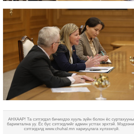
ТОЙРОНД
ЗӨРЧЛИЙН
ХУУЛИЙН
ЭРГЭН
ТОЙРОНД
ЕРӨНХИЙЛӨГЧИЙН
СОНГУУЛЬ-2017
АНХААР! Та сэтгэгдэл бичихдээ хууль зүйн болон ёс суртахууны
баримтална уу. Ёс бус сэтгэгдлийг админ устгах эрхтэй. Мэдээн
сэтгэгдэлд www.chuhal.mn хариуцлага хүлээхгүй.