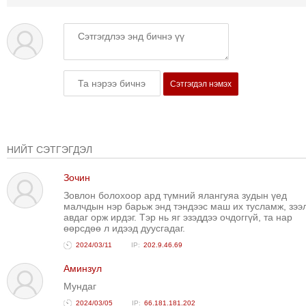
Сэтгэгдэл нэмэх
НИЙТ СЭТГЭГДЭЛ
Зочин
Зовлон болохоор ард түмний ялангуяа зудын үед
малчдын нэр барьж энд тэндээс маш их тусламж, зээ
авдаг орж ирдэг. Тэр нь яг эзэддээ очдоггүй, та нар
өөрсдөө л идээд дуусгадаг.
2024/03/11
202.9.46.69
Аминзул
Мундаг
2024/03/05
66.181.181.202