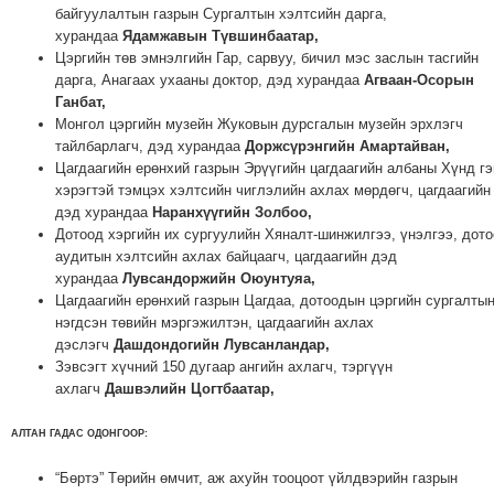
байгуулалтын газрын Сургалтын хэлтсийн дарга,
хурандаа
Ядамжавын Түвшинбаатар,
Цэргийн төв эмнэлгийн Гар, сарвуу, бичил мэс заслын тасгийн
дарга, Анагаах ухааны доктор, дэд хурандаа
Агваан-Осорын
Ганбат,
Монгол цэргийн музейн Жуковын дурсгалын музейн эрхлэгч
тайлбарлагч, дэд хурандаа
Доржсүрэнгийн Амартайван,
Цагдаагийн ерөнхий газрын Эрүүгийн цагдаагийн албаны Хүнд г
хэрэгтэй тэмцэх хэлтсийн чиглэлийн ахлах мөрдөгч, цагдаагийн
дэд хурандаа
Наранхүүгийн Золбоо,
Дотоод хэргийн их сургуулийн Хяналт-шинжилгээ, үнэлгээ, дот
аудитын хэлтсийн ахлах байцаагч, цагдаагийн дэд
хурандаа
Лувсандоржийн Оюунтуяа,
Цагдаагийн ерөнхий газрын Цагдаа, дотоодын цэргийн сургалты
нэгдсэн төвийн мэргэжилтэн, цагдаагийн ахлах
дэслэгч
Дашдондогийн Лувсанландар,
Зэвсэгт хүчний 150 дугаар ангийн ахлагч, тэргүүн
ахлагч
Дашвэлийн Цогтбаатар,
АЛТАН ГАДАС ОДОНГООР
:
“Бөртэ” Төрийн өмчит, аж ахуйн тооцоот үйлдвэрийн газрын