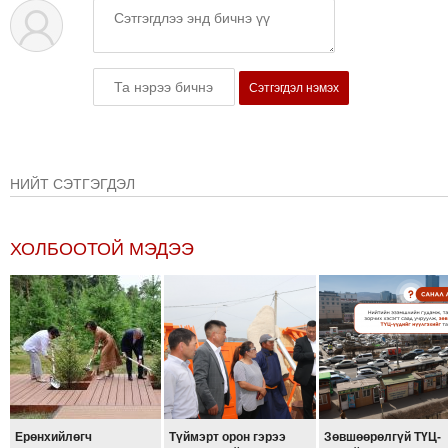
Сэтгэгдэл нэмэх
НИЙТ СЭТГЭГДЭЛ
ХОЛБООТОЙ МЭДЭЭ
Ерөнхийлөгч
Түймэрт орон гэрээ
Зөвшөөрөлгүй ТҮЦ-