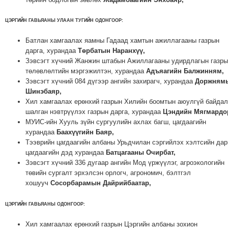
ТОЙРОНД
ЦЭРГИЙН ГАВЬЯАНЫ УЛААН ТУГИЙН ОДОНГООР
:
ЗӨРЧЛИЙН
ХУУЛИЙН
Батлан хамгаалах яамны Гадаад хамтын ажиллагааны газрын
ЭРГЭН
дарга, хурандаа
Төрбатын Наранхүү,
Зэвсэгт хүчний Жанжин штабын Ажиллагааны удирдлагын газр
ТОЙРОНД
төлөвлөлтийн мэргэжилтэн, хурандаа
Адъяагийн Балжинням,
ЕРӨНХИЙЛӨГЧИЙН
Зэвсэгт хүчний 084 дүгээр ангийн захирагч, хурандаа
Доржням
СОНГУУЛЬ-2017
Шинэбаяр,
Хил хамгаалах ерөнхий газрын Хилийн боомтын аюулгүй байдал
шалган нэвтрүүлэх газрын дарга, хурандаа
Цэндийн Мягмардо
МУИС-ийн Хууль зүйн сургуулийн ахлах багш, цагдаагийн
хурандаа
Баахүүгийн Баяр,
Тээврийн цагдаагийн албаны Урьдчилан сэргийлэх хэлтсийн дар
цагдаагийн дэд хурандаа
Батцагааны Очирбат,
Зэвсэгт хүчний 336 дугаар ангийн Мод үржүүлэг, агроэкологийн
төвийн сургалт эрхэлсэн орлогч, агрономич, бэлтгэл
хошууч
Сосорбарамын Дайрийбаатар,
ЦЭРГИЙН ГАВЬЯАНЫ ОДОНГООР
:
Хил хамгаалах ерөнхий газрын Цэргийн албаны зохион