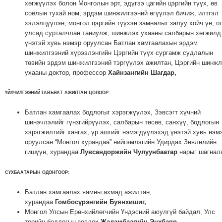
хөгжүүлэх болон Монголын эрт, эдүгээ цагийн цэргийн түүх, өв
ТОЙРОНД
соёлын тухай ном, эрдэм шинжилгээний өгүүлэл бичиж, илтгэл
ГРАНАТ
хэлэлцүүлэн, монгол цэргийн түүхэн замналыг залуу хойч үе, о
ДЭЛБЭРСЭН
улсад сурталчлан таниулж, шинжлэх ухааны салбарын хөгжилд
ОСЛЫН
үнэтэй хувь нэмэр оруулсан Батлан хамгаалахын эрдэм
шинжилгээний хүрээлэнгийн Цэргийн түүх сургамж судлалын
ЭРГЭН
төвийн эрдэм шинжилгээний тэргүүлэх ажилтан, Цэргийн шинж
ТОЙРОНД
ухааны доктор, профессор
Хайнзангийн Шагдар,
ТӨВСИЙН
ТОДОТГОЛЫН
ҮЙЛЧИЛГЭЭНИЙ ГАВЬЯАТ АЖИЛТАН ЦОЛООР
:
ЭРГЭН
Батлан хамгаалах бодлогыг хэрэгжүүлэх, Зэвсэгт хүчний
ТОЙРОНД
шинэчлэлийг гүнзгийрүүлэх, салбарын төсөв, санхүү, бодлогын
ЕРӨНХИЙЛӨГЧИЙН
хэрэгжилтийг хангах, үр ашгийг нэмэгдүүлэхэд үнэтэй хувь нэм
оруулсан “Монгол хурандаа” нийгэмлэгийн Удирдах Зөвлөлийн
СОНГУУЛИЙН
гишүүн, хурандаа
Лувсандоржийн Чулуунбаатар
нарыг шагнал
ЭРГЭН
ТОЙРОНД
СҮХБААТАРЫН ОДОНГООР
:
29
Батлан хамгаалах яамны ахмад ажилтан,
ДҮГЭЭР
хурандаа
Гомбосүрэнгийн Буянхишиг,
СУРГУУЛИЙН
Монгол Улсын Ерөнхийлөгчийн Үндэсний аюулгүй байдал, Улс
ЭРГЭН
төрийн бодлогын зөвлөх
Жадамбаагийн Энхбаяр,