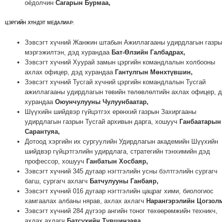
оёдолчин
Сагарын Бурмаа,
ЦЭРГИЙН ХҮНДЭТ МЕДАЛИАР
:
Зэвсэгт хүчний Жанжин штабын Ажиллагааны удирдлагын газр
мэргэжилтэн, дэд хурандаа
Бат-Өлзийн Галбадрах,
Зэвсэгт хүчний Хуурай замын цэргийн командлалын холбооны
ахлах офицер, дэд хурандаа
Гантулгын Мөнхтүвшин,
Зэвсэгт хүчний Тусгай хүчний цэргийн командлалын Тусгай
ажиллагааны удирдлагын төвийн төлөвлөлтийн ахлах офицер, 
хурандаа
Оюунчулууны Чулуунбаатар,
Шүүхийн шийдвэр гүйцэтгэх ерөнхий газрын Захиргааны
удирдлагын газрын Тусгай архивын дарга, хошууч
Ганбаатарын
Сарантуяа,
Дотоод хэргийн их сургуулийн Удирдлагын академийн Шүүхийн
шийдвэр гүйцэтгэлийн удирдлага, стратегийн тэнхимийн дэд
профессор, хошууч
Ганбатын Хосбаяр,
Зэвсэгт хүчний 345 дугаар нэгтгэлийн усны бэлтгэлийн сургагч
багш, сургагч ахлагч
Батчулууны Ганбаяр,
Зэвсэгт хүчний 016 дугаар нэгтгэлийн цацраг хими, биологиос
хамгаалах албаны нярав, ахлах ахлагч
Нарангэрэлийн Цогзол
Зэвсэгт хүчний 284 дүгээр ангийн тоног төхөөрөмжийн техникч,
ахлах ахлагч
Батсүхийн Түвшинзаяа,