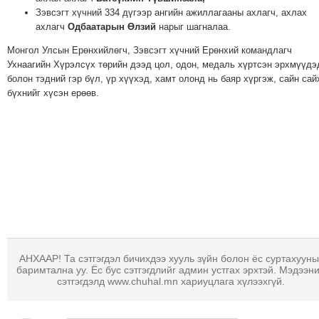
Зэвсэгт хүчний 334 дүгээр ангийн ажиллагааны ахлагч, ахлах
ахлагч
Одбаатарын Өлзий
нарыг шагналаа.
Монгол Улсын Ерөнхийлөгч, Зэвсэгт хүчний Ерөнхий командлагч
Ухнаагийн Хүрэлсүх төрийн дээд цол, одон, медаль хүртсэн эрхмүүдэ
болон тэдний гэр бүл, үр хүүхэд, хамт олонд нь баяр хүргэж, сайн сай
бүхнийг хүсэн ерөөв.
АНХААР! Та сэтгэгдэл бичихдээ хууль зүйн болон ёс суртахууны
баримтална уу. Ёс бус сэтгэгдлийг админ устгах эрхтэй. Мэдээн
сэтгэгдэлд www.chuhal.mn хариуцлага хүлээхгүй.