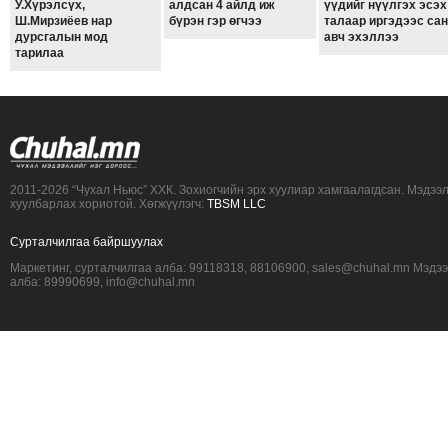
У.Хүрэлсүх,
алдсан 4 айлд иж
үүдийг нүүлгэх эсэх
Ш.Мирзиёев нар
бүрэн гэр өгчээ
талаар иргэдээс са
дурсгалын мод
авч эхэллээ
тарилаа
2011-2026 “Чухал Ньюс” ХХК. Зохиогчийн эрх хуулиар хамгаалагдсан. Мэдээ
хуулбарлах хориотой. Хөгжүүлэгч:
TBSM LLC
Сурталчилгаа байршуулах
Маркетинг, сурталчилгаа алба: 99118318, 88106900, sales@chuhal.mn Мэдэ
алба: 89990699, info@chuhal.mn