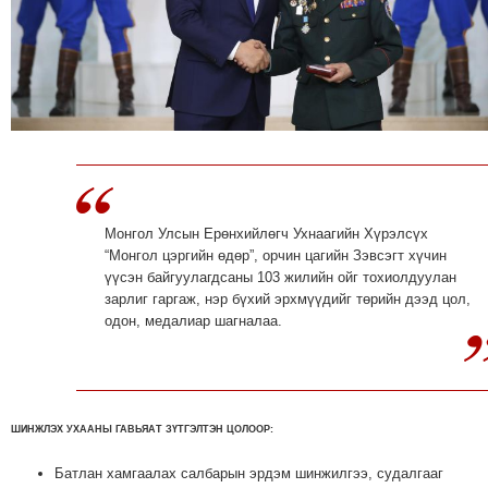
МЭДЭХҮЙ
ТЕХНОЛОГИ
ЭРДЭНЭТ
ҮЙЛДВЭРИЙН
ЭРГЭН
ТОЙРОНД
ХАВРЫН
ЧУУЛГАНЫ
Монгол Улсын Ерөнхийлөгч Ухнаагийн Хүрэлсүх
ЭРГЭН
“Монгол цэргийн өдөр”, орчин цагийн Зэвсэгт хүчин
ТОЙРОНД
үүсэн байгуулагдсаны 103 жилийн ойг тохиолдуулан
зарлиг гаргаж, нэр бүхий эрхмүүдийг төрийн дээд цол,
"ОУВС"-
одон, медалиар шагналаа.
ИЙН
ЭРГЭН
ТОЙРОНД
"ЖИ
ШИНЖЛЭХ УХААНЫ ГАВЬЯАТ ЗҮТГЭЛТЭН ЦОЛООР
:
ТАЙМ"ЫН
ЭРГЭН
Батлан хамгаалах салбарын эрдэм шинжилгээ, судалгааг