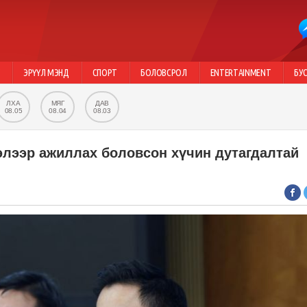
Г
ЭРҮҮЛ МЭНД
СПОРТ
БОЛОВСРОЛ
ENTERTAINMENT
БУ
ЛХА
МЯГ
ДАВ
08.05
08.04
08.03
элээр ажиллах боловсон хүчин дутагдалтай