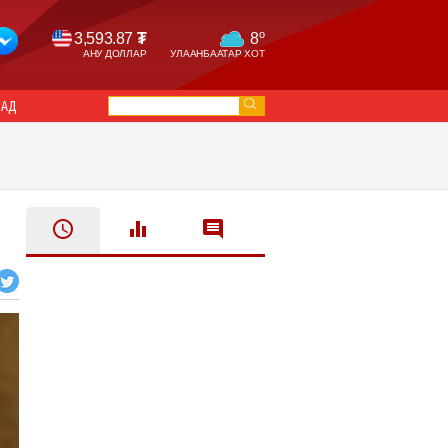
o
3,593.87
₮
8
АНУ ДОЛЛАР
УЛААНБААТАР ХОТ
САД