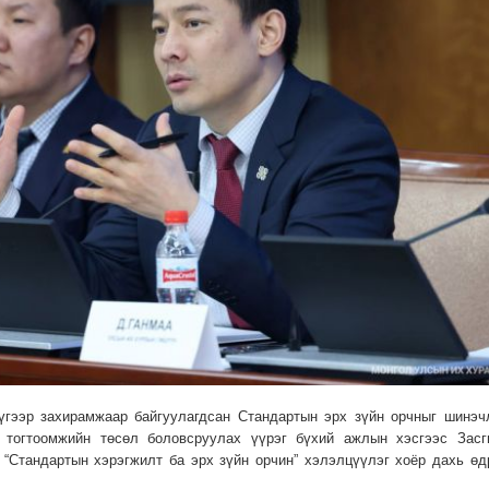
гээр захирамжаар байгуулагдсан Стандартын эрх зүйн орчныг шинэч
ь тогтоомжийн төсөл боловсруулах үүрэг бүхий ажлын хэсгээс Засг
 “Стандартын хэрэгжилт ба эрх зүйн орчин” хэлэлцүүлэг хоёр дахь өд