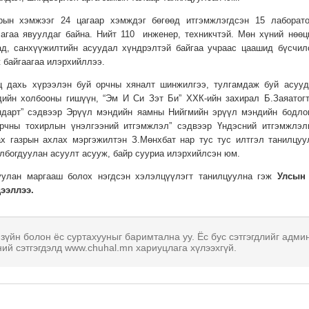
рын хэмжээг 24 цагаар хэмждэг бөгөөд итгэмжлэгдсэн 15 лаборато
агаа явуулдаг байна. Нийт 110 инженер, техникчтэй. Мөн хүний нөөц
аад, санхүүжилтийн асуудал хүндрэлтэй байгаа учраас цаашид бүсчил
 байгаагаа илэрхийллээ.
ц дахь хүрээлэн буй орчны хяналт шинжилгээ, тулгамдаж буй асууд
дийн холбооны гишүүн, “Эм И Си Зэт Би” ХХК-ийн захирал Б.Заяатогт
ндарт” сэдвээр Эрүүл мэндийн яамны Нийгмийн эрүүл мэндийн бодло
орчны тохирлын үнэлгээний итгэмжлэл” сэдвээр Үндэсний итгэмжлэл
ах газрын ахлах мэргэжилтэн З.Мөнхбат нар тус тус илтгэл танилцуу
лбогдуулан асуулт асууж, байр сууриа илэрхийлсэн юм.
уулан маргааш болох нэгдсэн хэлэлцүүлэгт танилцуулна гэж
Улсын
ээллээ.
 зүйн болон ёс суртахууныг баримтална уу. Ёс бус сэтгэгдлийг адми
ний сэтгэгдэлд www.chuhal.mn хариуцлага хүлээхгүй.