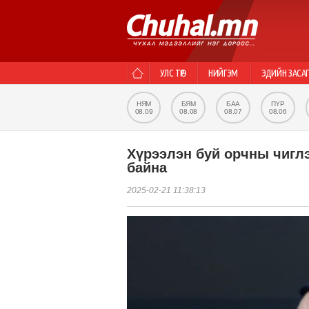
УЛС ТӨР
НИЙГЭМ
ЭДИЙН ЗАСА
НЯМ
БЯМ
БАА
ПҮР
08.09
08.08
08.07
08.06
Хүрээлэн буй орчны чигл
байна
2025-02-21 11:38:13