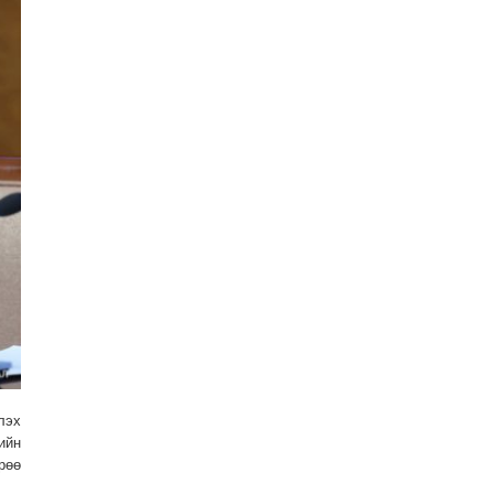
лэх
ийн
рөө