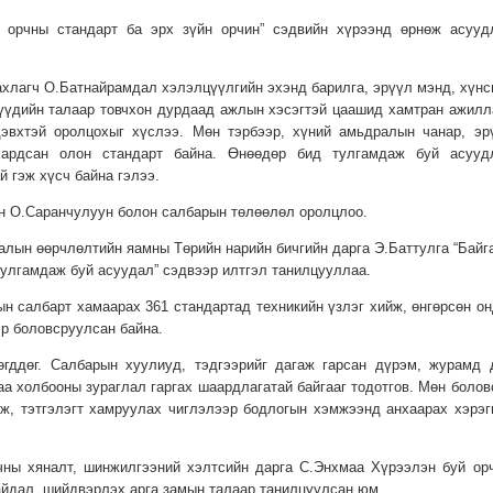
 орчны стандарт ба эрх зүйн орчин” сэдвийн хүрээнд өрнөж асууд
хлагч О.Батнайрамдал хэлэлцүүлгийн эхэнд барилга, эрүүл мэнд, хүнс
үүдийн талаар товчхон дурдаад ажлын хэсэгтэй цаашид хамтран ажилл
эвхтэй оролцохыг хүслээ. Мөн тэрбээр, хүний амьдралын чанар, эр
ардсан олон стандарт байна. Өнөөдөр бид тулгамдаж буй асууд
 гэж хүсч байна гэлээ.
н О.Саранчулуун болон салбарын төлөөлөл оролцлоо.
галын өөрчлөлтийн яамны Төрийн нарийн бичгийн дарга Э.Баттулга “Байг
тулгамдаж буй асуудал” сэдвээр илтгэл танилцууллаа.
н салбарт хамаарах 361 стандартад техникийн үзлэг хийж, өнгөрсөн он
р боловсруулсан байна.
гддөг. Салбарын хуулиуд, тэдгээрийг дагаж гарсан дүрэм, журамд 
а холбооны зураглал гаргах шаардлагатай байгааг тодотгов. Мөн болов
эж, тэтгэлэгт хамруулах чиглэлээр бодлогын хэмжээнд анхаарах хэрэг
чны хяналт, шинжилгээний хэлтсийн дарга С.Энхмаа Хүрээлэн буй ор
айдал, шийдвэрлэх арга замын талаар танилцуулсан юм.