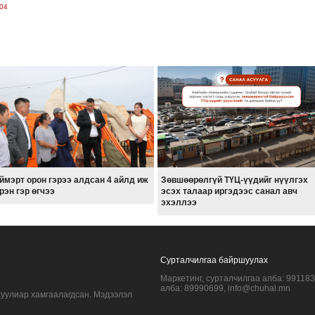
04
ймэрт орон гэрээ алдсан 4 айлд иж
Зөвшөөрөлгүй ТҮЦ-үүдийг нүүлгэх
рэн гэр өгчээ
эсэх талаар иргэдээс санал авч
эхэллээ
Сурталчилгаа байршуулах
Маркетинг, сурталчилгаа алба: 99118
алба: 89990699, info@chuhal.mn
хуулиар хамгаалагдсан. Мэдээлэл