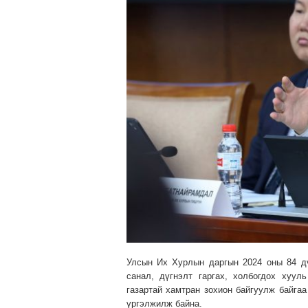
Улсын Их Хурлын даргын 2024 оны 84 дү
санал, дүгнэлт гаргах, холбогдох хуул
газартай хамтран зохион байгуулж байгаа
үргэлжилж байна.