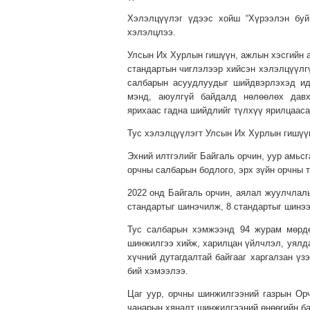
Хэлэлцүүлэг үдээс хойш “Хүрээлэн буй
хэлэлцлээ.
Улсын Их Хурлын гишүүн, ажлын хэсгийн а
стандартын чиглэлээр хийсэн хэлэлцүүлг
салбарын асуудлуудыг шийдвэрлэхэд ид
мэнд, аюулгүй байдалд нөлөөлөх давх
ярихаас гадна шийдлийг түлхүү ярилцаасай
Тус хэлэлцүүлэгт Улсын Их Хурлын гишүү
Эхний илтгэлийг Байгаль орчин, уур амьс
орчны салбарын бодлого, эрх зүйн орчны 
2022 онд Байгаль орчин, аялал жуулчлалы
стандартыг шинэчилж, 8 стандартыг шинээ
Тус салбарын хэмжээнд 94 журам мөрдө
шинжилгээ хийж, харилцан үйлчлэл, уялда
хүчний дутагдалтай байгааг харгалзан үз
бий хэмээлээ.
Цаг уур, орчны шинжилгээний газрын Ор
чанарын хяналт шинжилгээний өнөөгийн б