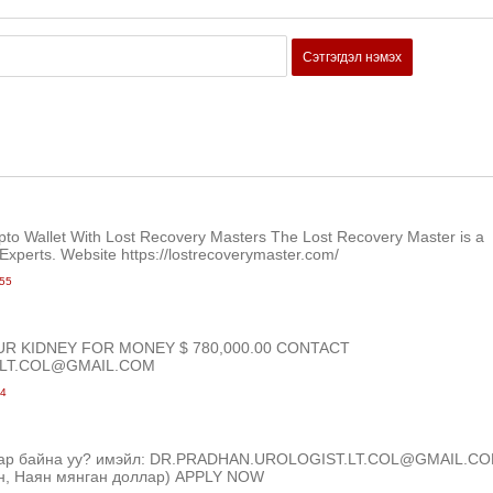
Сэтгэгдэл нэмэх
to Wallet With Lost Recovery Masters The Lost Recovery Master is a
Experts. Website https://lostrecoverymaster.com/
55
UR KIDNEY FOR MONEY $ 780,000.00 CONTACT
.LT.COL@GMAIL.COM
24
аар байна уу? имэйл: DR.PRADHAN.UROLOGIST.LT.COL@GMAIL.C
ун, Наян мянган доллар) APPLY NOW