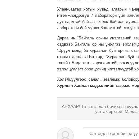
Улаанбаатар хотын хувьд агаарын чана
итгэмжлэгдээгүй 7 лаборатори үйл ажилл
дутагдалтай байгааг хэлж байгааг дурд
лаборатори байгуулах боломжтой гэж үзэж
Дараа нь “Байгаль орчны үнэлгээний яв
сэдвээр Байгаль орчны үнэлгээ эрхлэгч
“Эрүүл мэнд ба хүрээлэн буй орчны ста
газрын дарга Л.Баттөр, “Хүрээлэн буй 
төвийн Бодлогын хэрэгжилтийг зохицуул
хэлэлцүүлэгт оролцогчид илтгэлүүдтэй хо
Хэлэлцүүлгээс санал, зөвлөмж боловср
Хурлын Хэвлэл мэдээллийн газраас мэд
АНХААР! Та сэтгэгдэл бичихдээ хууль
устгах эрхтэй. Мэдээ