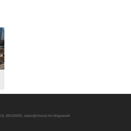
318, 88106900, sales@chuhal.mn Мэдээний