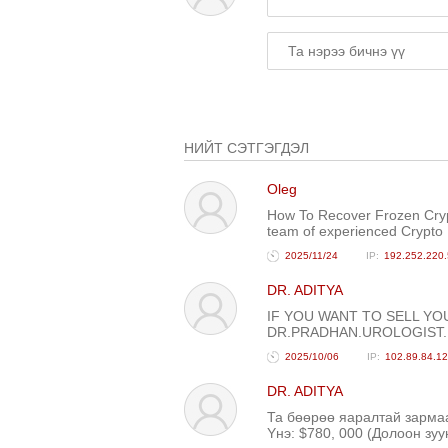
НИЙТ СЭТГЭГДЭЛ
Oleg
How To Recover Frozen Cryp
team of experienced Crypto 
2025/11/24
192.252.220.
DR. ADITYA
IF YOU WANT TO SELL YO
DR.PRADHAN.UROLOGIST
2025/10/06
102.89.84.1
DR. ADITYA
Та бөөрөө яаралтай зарм
Yнэ: $780, 000 (Долоон зу