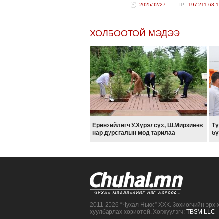
2025/02/27
197.211.63.1
ХОЛБООТОЙ МЭДЭЭ
Ерөнхийлөгч У.Хүрэлсүх, Ш.Мирзиёев
Тү
нар дурсгалын мод тарилаа
бү
2011-2026 “Чухал Ньюс” ХХК. Зохиогчийн эрх 
хуулбарлах хориотой. Хөгжүүлэгч:
TBSM LLC