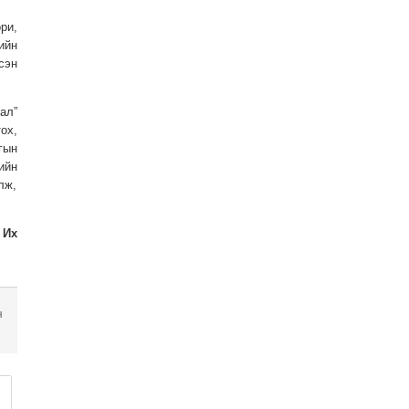
ри,
ийн
сэн
ал”
ох,
гын
ийн
лж,
 Их
н