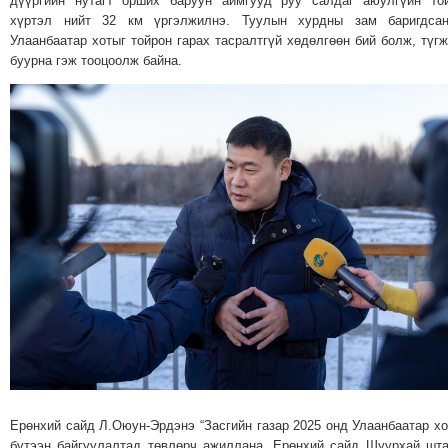
дүүргийн нутагт орших баруун аймгууд руу салдаг аюулгүйн то
ТОЙРОНД
хүртэл нийт 32 км үргэлжилнэ. Туулын хурдны зам баригдсан
ГРАНАТ
Улаанбаатар хотыг тойрон гарах тасралтгүй хөдөлгөөн бий болж, түг
буурна гэж тооцоолж байна.
ДЭЛБЭРСЭН
ОСЛЫН
ЭРГЭН
ТОЙРОНД
ТӨВСИЙН
ТОДОТГОЛЫН
ЭРГЭН
ТОЙРОНД
ЕРӨНХИЙЛӨГЧИЙН
СОНГУУЛИЙН
ЭРГЭН
ТОЙРОНД
29
ДҮГЭЭР
СУРГУУЛИЙН
Ерөнхий сайд Л.Оюун-Эрдэнэ “Засгийн газар 2025 онд Улаанбаатар х
ЭРГЭН
бүтээн байгуулалтад төвлөрч ажиллана. Ерөнхий сайд Шуурхай шт