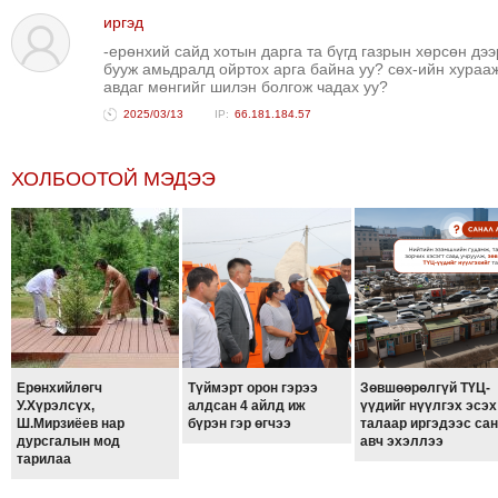
иргэд
-ерөнхий сайд хотын дарга та бүгд газрын хөрсөн дээ
бууж амьдралд ойртох арга байна уу? сөх-ийн хураа
авдаг мөнгийг шилэн болгож чадах уу?
2025/03/13
66.181.184.57
ХОЛБООТОЙ МЭДЭЭ
Ерөнхийлөгч
Түймэрт орон гэрээ
Зөвшөөрөлгүй ТҮЦ-
У.Хүрэлсүх,
алдсан 4 айлд иж
үүдийг нүүлгэх эсэх
Ш.Мирзиёев нар
бүрэн гэр өгчээ
талаар иргэдээс са
дурсгалын мод
авч эхэллээ
тарилаа