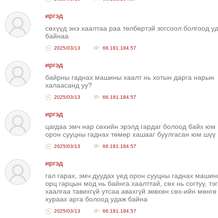
иргэд
сөхүүд энэ хаалтаа раа төлбөртэй зогсоол болгоод у
байнаа
2025/03/13
66.181.184.57
иргэд
байрны гаднах машины хаалт нь хотын дарга нарын
халаасанд уу?
2025/03/13
66.181.184.57
иргэд
цагдаа эмч нар сөхийн эрэлд гардаг болоод байх юм
орон сууцны гаднах төмөр хашааг буулгасан юм шүү
2025/03/13
66.181.184.57
иргэд
гал гарах, эмч дуудах үед орон сууцны гаднах маши
орц гарцын мод нь байнга хаалттай, сөх нь согтуу, тэ
хаалгаа тавихгүй утсаа авахгүй зөвхөн сөх-ийн мөнгө
хураах арга болоод удаж байна
2025/03/13
66.181.184.57