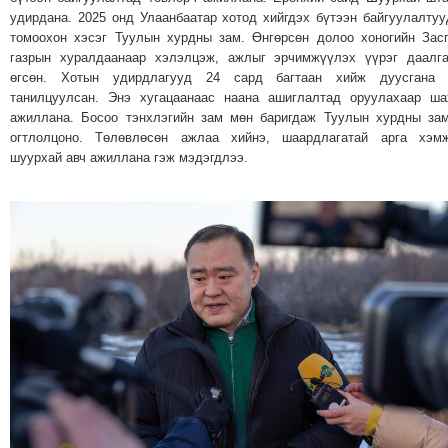
удирдана. 2025 онд Улаанбаатар хотод хийгдэх бүтээн байгуулалту
ТОЙРОНД
томоохон хэсэг Туулын хурдны зам. Өнгөрсөн долоо хоногийн Зас
ЗӨРЧЛИЙН
газрын хуралдаанаар хэлэлцэж, ажлыг эрчимжүүлэх үүрэг даалг
ХУУЛИЙН
өгсөн. Хотын удирдлагууд 24 сард багтаан хийж дуусгана 
ЭРГЭН
танилцуулсан. Энэ хугацаанаас наана ашиглалтад оруулахаар ш
ажиллана. Босоо тэнхлэгийн зам мөн баригдаж Туулын хурдны за
ТОЙРОНД
огтлолцоно. Төлөвлөсөн ажлаа хийнэ, шаардлагатай арга хэмж
ЕРӨНХИЙЛӨГЧИЙН
шуурхай авч ажиллана гэж мэдэгдлээ.
СОНГУУЛЬ-2017