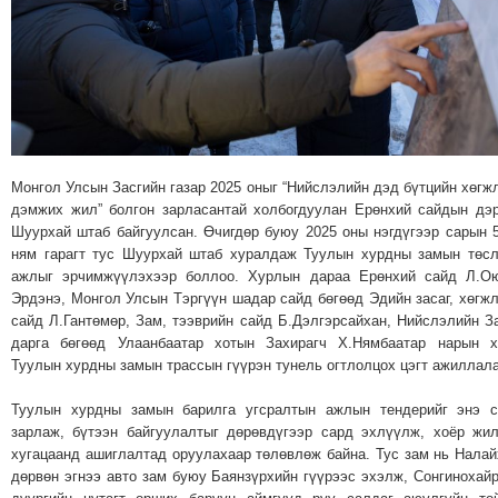
МЭДЭХҮЙ
ТЕХНОЛОГИ
ЭРДЭНЭТ
ҮЙЛДВЭРИЙН
ЭРГЭН
ТОЙРОНД
Монгол Улсын Засгийн газар 2025 оныг “Нийслэлийн дэд бүтцийн хөгж
ХАВРЫН
дэмжих жил” болгон зарласантай холбогдуулан Ерөнхий сайдын дэ
ЧУУЛГАНЫ
Шуурхай штаб байгуулсан. Өчигдөр буюу 2025 оны нэгдүгээр сарын 
ЭРГЭН
ням гарагт тус Шуурхай штаб хуралдаж Туулын хурдны замын төс
ажлыг эрчимжүүлэхээр боллоо. Хурлын дараа Ерөнхий сайд Л.Ою
ТОЙРОНД
Эрдэнэ, Монгол Улсын Тэргүүн шадар сайд бөгөөд Эдийн засаг, хөгж
"ОУВС"-
сайд Л.Гантөмөр, Зам, тээврийн сайд Б.Дэлгэрсайхан, Нийслэлийн З
ИЙН
дарга бөгөөд Улаанбаатар хотын Захирагч Х.Нямбаатар нарын х
Туулын хурдны замын трассын гүүрэн тунель огтлолцох цэгт ажиллала
ЭРГЭН
ТОЙРОНД
Туулын хурдны замын барилга угсралтын ажлын тендерийг энэ с
"ЖИ
зарлаж, бүтээн байгуулалтыг дөрөвдүгээр сард эхлүүлж, хоёр жи
ТАЙМ"ЫН
хугацаанд ашиглалтад оруулахаар төлөвлөж байна. Тус зам нь Нала
дөрвөн эгнээ авто зам буюу Баянзүрхийн гүүрээс эхэлж, Сонгинохай
ЭРГЭН