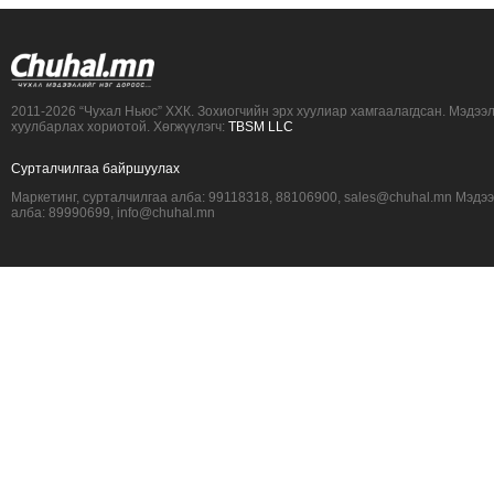
2011-2026 “Чухал Ньюс” ХХК. Зохиогчийн эрх хуулиар хамгаалагдсан. Мэдээ
хуулбарлах хориотой. Хөгжүүлэгч:
TBSM LLC
Сурталчилгаа байршуулах
Маркетинг, сурталчилгаа алба: 99118318, 88106900, sales@chuhal.mn Мэдэ
алба: 89990699, info@chuhal.mn