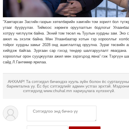
“Хамтарсан Засгийн газрын хөтөлбөрийн хамгийн том зорилт бол түгж
утааг бууруулах. Тиймээс хөрөнгө оруулалтын бодлогыг Улаанба
хотруу чиглүүлж байна. Эхний том төсөл нь Туулын хурдны зам. Энэ 
ажил нь эхэлж байна. Мөн Улаанбаатар хотын гэр хорооллыг холб
тойрог хурдны замыг 2028 онд ашиглалтад оруулна. Зураг төсвийн 
хийгдэж байгаа. Зургаан сар гэхэд тендер шалгаруулалт явагдана.
хорооллыг орон сууцжуулах ажил мөн зэрэгцээд явна” гэж Тэргүүн ш
сайд Л.Гантөмөр ярилаа.
АНХААР! Та сэтгэгдэл бичихдээ хууль зүйн болон ёс суртахууны
баримтална уу. Ёс бус сэтгэгдлийг админ устгах эрхтэй. Мэдээн
сэтгэгдэлд www.chuhal.mn хариуцлага хүлээхгүй.