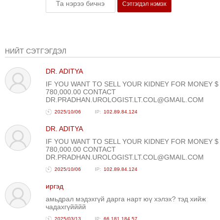
Сэтгэгдэл нэмэх
НИЙТ СЭТГЭГДЭЛ
DR. ADITYA
IF YOU WANT TO SELL YOUR KIDNEY FOR MONEY $
780,000.00 CONTACT
DR.PRADHAN.UROLOGIST.LT.COL@GMAIL.COM
2025/10/06
102.89.84.124
DR. ADITYA
IF YOU WANT TO SELL YOUR KIDNEY FOR MONEY $
780,000.00 CONTACT
DR.PRADHAN.UROLOGIST.LT.COL@GMAIL.COM
2025/10/06
102.89.84.124
иргэд
амьдрал мэдэхгүй дарга нарт юү хэлэх? тэд хийж
чадахгүйййй
2025/03/13
66.181.184.57