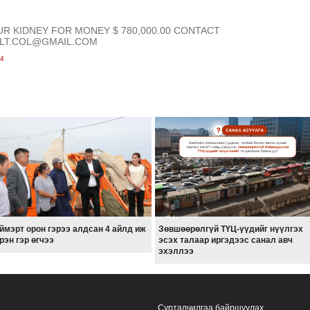
UR KIDNEY FOR MONEY $ 780,000.00 CONTACT
.LT.COL@GMAIL.COM
24
ймэрт орон гэрээ алдсан 4 айлд иж
Зөвшөөрөлгүй ТҮЦ-үүдийг нүүлгэх
рэн гэр өгчээ
эсэх талаар иргэдээс санал авч
эхэллээ
Сурталчилгаа байршуулах