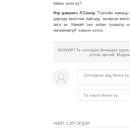
байна, үнэн үү?.
Нэр дэвшигч Л.Сонор "
Сангийн яаманд 
даргаар ажиллаж байгаад өнгөрсөн жилээ
авга ах. Намайг энэ албан тушаалд н
нөлөөлөөгүй" хэмээн хэлээ.
АНХААР! Та сэтгэгдэл бичихдээ хууль
устгах эрхтэй. Мэдээ
НИЙТ СЭТГЭГДЭЛ