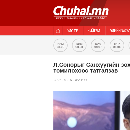
УЛС ТӨР
НИЙГЭМ
ЭДИЙН ЗАСА
НЯМ
БЯМ
БАА
ПҮР
08.09
08.08
08.07
08.06
Л.Сонорыг Санхүүгийн зо
томилохоос татгалзав
2025-01-16 14:23:00