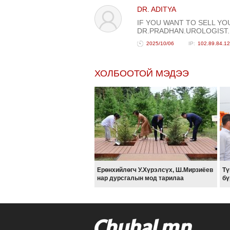
DR. ADITYA
IF YOU WANT TO SELL YO
DR.PRADHAN.UROLOGIST
2025/10/06
102.89.84.1
ХОЛБООТОЙ МЭДЭЭ
Ерөнхийлөгч У.Хүрэлсүх, Ш.Мирзиёев
Тү
нар дурсгалын мод тарилаа
бү