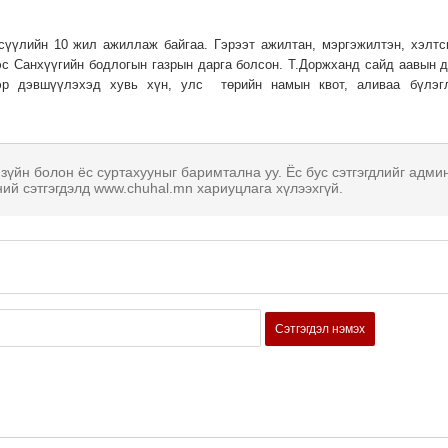
сүүлийн 10 жил ажиллаж байгаа. Гэрээт ажилтан, мэргэжилтэн, хэлтс
с Санхүүгийн бодлогын газрын дарга болсон. Т.Доржханд сайд аавын д
эр дэвшүүлэхэд хувь хүн, улс төрийн намын квот, аливаа бүлэг
 зүйн болон ёс суртахууныг баримтална уу. Ёс бус сэтгэгдлийг адми
ний сэтгэгдэлд www.chuhal.mn хариуцлага хүлээхгүй.
Сэтгэгдэл нэмэх