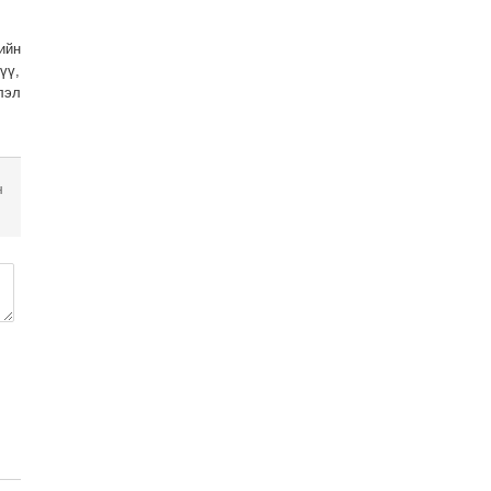
ийн
үү,
лэл
н