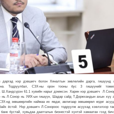
ы даргад нэр дэвшигч болон Хяналтын зөвлөлийн дарга, гишүүнд 
йна. Тодруулбал, СЗХ-ны орон тооны бус 3 гишүүнийг томи
, Ш.Хандсүрэн 61.1 хувийн нарыг дэмжсэн. Харин нэр дэвшигч Л.Соно
ир нь Л.Сонор нь УИХ-ын гишүүн, Шадар сайд Т.Доржхандын ахын хүү 
СЗХ-нд зөвшөөрлийн наймаа их явдаг, авлигаар зөвшөөрөл өгдөг асуу
 байх ёстой. Нэр дэвшигч Л.Сонороос тодруулж асуухад хэвлэлээр та
банк бустай, хувьдаа даатгалын бизнестэй хүнтэй хамаатан гээд бич