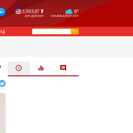
o
3,593.87
₮
8
АНУ ДОЛЛАР
УЛААНБААТАР ХОТ
САД
р