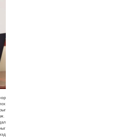
нэр
лох
рыг
аж.
дал
ныг
ээд