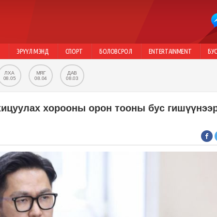
Г
ЭРҮҮЛ МЭНД
СПОРТ
БОЛОВСРОЛ
ENTERTAINMENT
БУ
ЛХА
МЯГ
ДАВ
08.05
08.04
08.03
хицуулах хорооны орон тооны бус гишүүнээ