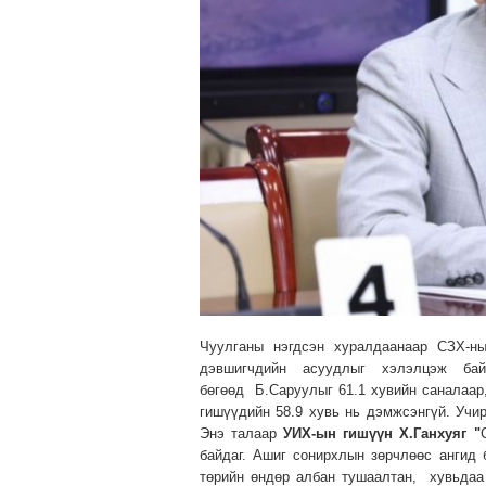
Чуулганы нэгдсэн хуралдаанаар СЗХ-н
дэвшигчдийн асуудлыг хэлэлцэж ба
бөгөөд Б.Саруулыг 61.1 хувийн саналаар
гишүүдийн 58.9 хувь нь дэмжсэнгүй. Уч
Энэ талаар
УИХ-ын гишүүн Х.Ганхуяг "
байдаг. Ашиг сонирхлын зөрчлөөс ангид
төрийн өндөр албан тушаалтан, хувьдаа 