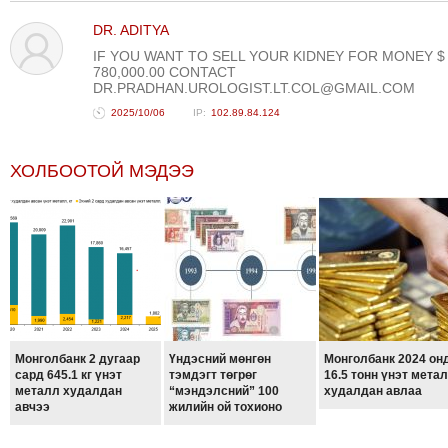
ТОЙРОНД
DR. ADITYA
ЗӨРЧЛИЙН
IF YOU WANT TO SELL YOUR KIDNEY FOR MONEY $
ХУУЛИЙН
780,000.00 CONTACT
DR.PRADHAN.UROLOGIST.LT.COL@GMAIL.COM
ЭРГЭН
2025/10/06
102.89.84.124
ТОЙРОНД
ЕРӨНХИЙЛӨГЧИЙН
ХОЛБООТОЙ МЭДЭЭ
СОНГУУЛЬ-2017
Монголбанк 2 дугаар
Үндэсний мөнгөн
Монголбанк 2024 он
сард 645.1 кг үнэт
тэмдэгт төгрөг
16.5 тонн үнэт мета
металл худалдан
“мэндэлсний” 100
худалдан авлаа
авчээ
жилийн ой тохионо