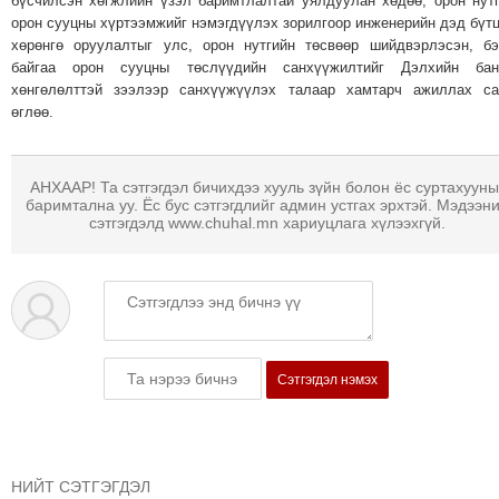
бүсчилсэн хөгжлийн үзэл баримтлалтай уялдуулан хөдөө, орон нут
ТОЙРОНД
орон сууцны хүртээмжийг нэмэгдүүлэх зорилгоор инженерийн дэд бүт
ГРАНАТ
хөрөнгө оруулалтыг улс, орон нутгийн төсвөөр шийдвэрлэсэн, б
ДЭЛБЭРСЭН
байгаа орон сууцны төслүүдийн санхүүжилтийг Дэлхийн бан
хөнгөлөлттэй зээлээр санхүүжүүлэх талаар хамтарч ажиллах са
ОСЛЫН
өглөө.
ЭРГЭН
ТОЙРОНД
ТӨВСИЙН
АНХААР! Та сэтгэгдэл бичихдээ хууль зүйн болон ёс суртахууны
баримтална уу. Ёс бус сэтгэгдлийг админ устгах эрхтэй. Мэдээн
ТОДОТГОЛЫН
сэтгэгдэлд www.chuhal.mn хариуцлага хүлээхгүй.
ЭРГЭН
ТОЙРОНД
ЕРӨНХИЙЛӨГЧИЙН
СОНГУУЛИЙН
ЭРГЭН
ТОЙРОНД
Сэтгэгдэл нэмэх
29
ДҮГЭЭР
СУРГУУЛИЙН
НИЙТ СЭТГЭГДЭЛ
ЭРГЭН