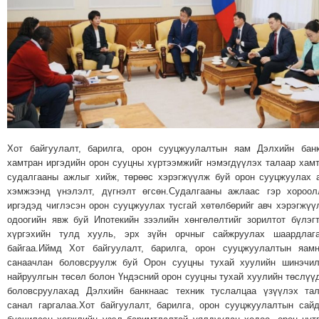
МЭДЭХҮЙ
ТЕХНОЛОГИ
ЭРДЭНЭТ
ҮЙЛДВЭРИЙН
ЭРГЭН
ТОЙРОНД
ХАВРЫН
ЧУУЛГАНЫ
Хот байгуулалт, барилга, орон сууцжуулалтын яам Дэлхийн бан
ЭРГЭН
хамтран иргэдийн орон сууцны хүртээмжийг нэмэгдүүлэх талаар хам
судалгааны ажлыг хийж, төрөөс хэрэгжүүлж буй орон сууцжуулах 
ТОЙРОНД
хэмжээнд үнэлэлт, дүгнэлт өгсөн.Судалгааны ажлаас гэр хороо
"ОУВС"-
иргэдэд чиглэсэн орон сууцжуулах тусгай хөтөлбөрийг авч хэрэгжүү
ИЙН
одоогийн явж буй Ипотекийн зээлийн хөнгөлөлтийг зорилтот бүлэг
хүргэхийн тулд хууль, эрх зүйн орчныг сайжруулах шаардлага
ЭРГЭН
байгаа.Иймд Хот байгуулалт, барилга, орон сууцжуулалтын яам
ТОЙРОНД
санаачлан боловсруулж буй Орон сууцны тухай хуулийн шинэчил
"ЖИ
найруулгын төсөл болон Үндэсний орон сууцны тухай хуулийн төслүү
ТАЙМ"ЫН
боловсруулахад Дэлхийн банкнаас техник туслалцаа үзүүлэх та
санал гаргалаа.Хот байгуулалт, барилга, орон сууцжуулалтын сай
ЭРГЭН