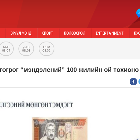
Г
ЭРҮҮЛ МЭНД
СПОРТ
БОЛОВСРОЛ
ENTERTAINMENT
БУ
МЯГ
ДАВ
НЯМ
08.04
08.03
08.02
төгрөг “мэндэлсний” 100 жилийн ой тохионо