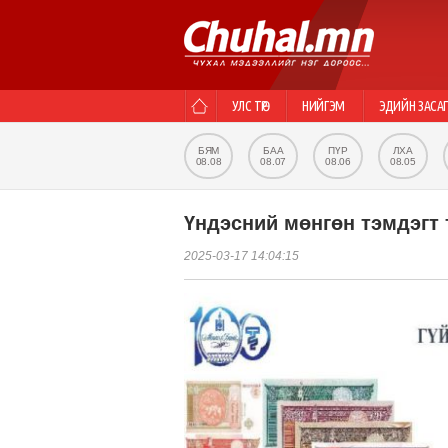
УЛС ТӨР
НИЙГЭМ
ЭДИЙН ЗАСА
БЯМ
БАА
ПҮР
ЛХА
08.08
08.07
08.06
08.05
Үндэсний мөнгөн тэмдэгт 
2025-03-17 14:04:15