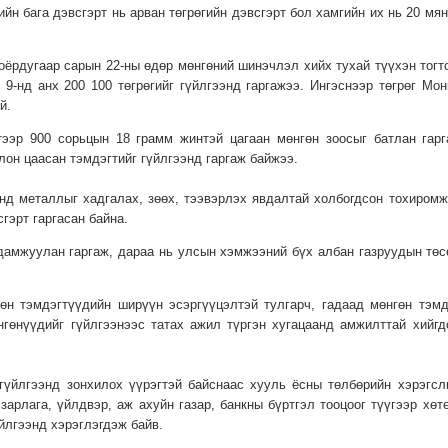
йн бага дэвсгэрт нь арван төгрөгийн дэвсгэрт бол хамгийн их нь 20 мян
оёрдугаар сарын 22-ны өдөр мөнгөний шинэчлэл хийх тухай түүхэн тогт
 9-нд анх 200 100 төгрөгийг гүйлгээнд гаргажээ. Ингэснээр төгрөг Мон
й.
ээр 900 сорьцын 18 грамм жинтэй цагаан мөнгөн зоосыг батлан гарг
олон цаасан тэмдэгтийг гүйлгээнд гаргаж байжээ.
үнд металлыг хадгалах, зөөх, тээвэрлэх явдалтай холбогдсон тохиромж
гэрт гаргасан байна.
 дамжуулан гаргаж, дараа нь улсын хэмжээний бүх албан газруудын төс
гөн тэмдэгтүүдийн ширүүн эсэргүүцэлтэй тулгарч, гадаад мөнгөн тэмд
нгөнүүдийг гүйлгээнээс татах ажил түргэн хугацаанд амжилттай хийгд
 гүйлгээнд зонхилох үүрэгтэй байснаас хууль ёсны төлбөрийн хэрэгсл
 зарлага, үйлдвэр, аж ахуйн газар, банкны бүртгэл тооцоог түүгээр хөт
үйлгээнд хэрэглэгдэж байв.