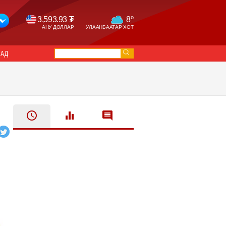
o
3,593.93
₮
8
АНУ ДОЛЛАР
УЛААНБААТАР ХОТ
САД