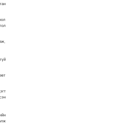
ган
оол
гол
аж,
гүй
өвт
эгт
сэн
ийн
өлж