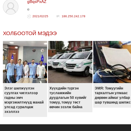
gBqsPxAZ
e
2021/02/25
186.250.242.178
ХОЛБООТОЙ МЭДЭЭ
Элэг шилжүүлэн
Хүүхдийн түргэн
ЭМЯ: Томуугийн
суулгах чиглэлээр
тусламжийн
тархалтын улмаас
гадны эмч
дуудлагын 50 хувийг
дөрвөн аймаг улбар
мэргэжилтнүүд манай
томуу, томуу төст
шар түвшинд шилжс
улсад суралцаж
өвчин эзэлж байна
эхэллээ