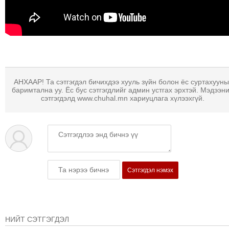
МЭДЭХҮЙ
ТЕХНОЛОГИ
ЭРДЭНЭТ
ҮЙЛДВЭРИЙН
ЭРГЭН
ТОЙРОНД
АНХААР! Та сэтгэгдэл бичихдээ хууль зүйн болон ёс суртахууны
баримтална уу. Ёс бус сэтгэгдлийг админ устгах эрхтэй. Мэдээн
ХАВРЫН
сэтгэгдэлд www.chuhal.mn хариуцлага хүлээхгүй.
ЧУУЛГАНЫ
ЭРГЭН
ТОЙРОНД
"ОУВС"-
ИЙН
ЭРГЭН
Сэтгэгдэл нэмэх
ТОЙРОНД
"ЖИ
ТАЙМ"ЫН
НИЙТ СЭТГЭГДЭЛ
ЭРГЭН