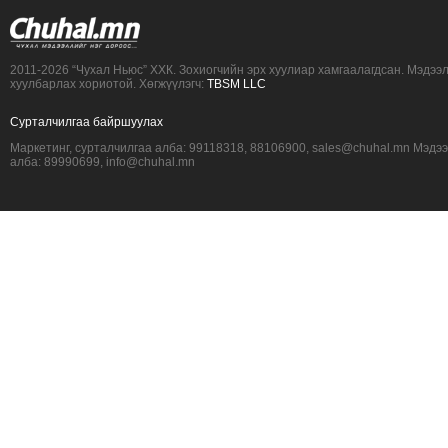
2011-2026 “Чухал Ньюс” ХХК. Зохиогчийн эрх хуулиар хамгаалагдсан. Мэдээ
хуулбарлах хориотой. Хөгжүүлэгч:
TBSM LLC
Сурталчилгаа байршуулах
Маркетинг, сурталчилгаа алба: 99118318, 88106900, sales@chuhal.mn Мэдэ
алба: 89990699, info@chuhal.mn