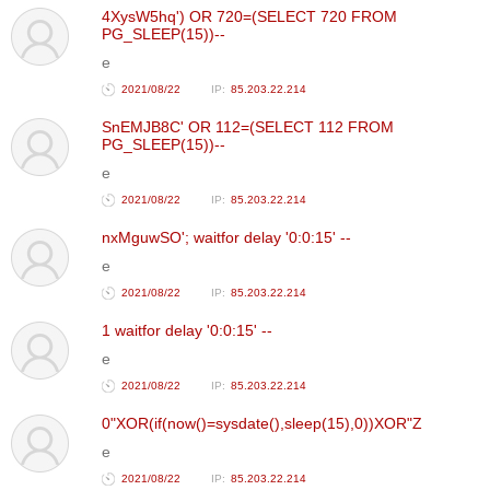
4XysW5hq') OR 720=(SELECT 720 FROM
ТОЙРОНД
PG_SLEEP(15))--
ЗӨРЧЛИЙН
e
ХУУЛИЙН
2021/08/22
85.203.22.214
ЭРГЭН
SnEMJB8C' OR 112=(SELECT 112 FROM
ТОЙРОНД
PG_SLEEP(15))--
ЕРӨНХИЙЛӨГЧИЙН
e
СОНГУУЛЬ-2017
2021/08/22
85.203.22.214
nxMguwSO'; waitfor delay '0:0:15' --
e
2021/08/22
85.203.22.214
1 waitfor delay '0:0:15' --
e
2021/08/22
85.203.22.214
0"XOR(if(now()=sysdate(),sleep(15),0))XOR"Z
e
2021/08/22
85.203.22.214