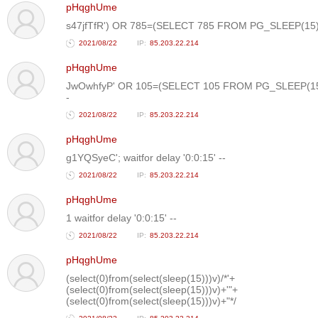
pHqghUme
s47jfTfR') OR 785=(SELECT 785 FROM PG_SLEEP(15)
2021/08/22
85.203.22.214
pHqghUme
JwOwhfyP' OR 105=(SELECT 105 FROM PG_SLEEP(15
-
2021/08/22
85.203.22.214
pHqghUme
g1YQSyeC'; waitfor delay '0:0:15' --
2021/08/22
85.203.22.214
pHqghUme
1 waitfor delay '0:0:15' --
2021/08/22
85.203.22.214
pHqghUme
(select(0)from(select(sleep(15)))v)/*'+
(select(0)from(select(sleep(15)))v)+'"+
(select(0)from(select(sleep(15)))v)+"*/