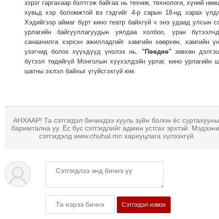
зэрэг гаргахаар бэлтгэж байгаа нь техник, технологи, хүний нөө
хувьд хэр боломжтой вэ гэдгийг 4-р сарын 18-нд харах үлд
Хэдийгээр аймаг бүрт кино театр байхгүй ч энэ удаад улсын с
урлагийн байгууллагуудын уялдаа холбоо, уран бүтээлчд
санаачилга хэрхэн ажилладгийг хамгийн хөөрхөн, хамгийн ү
үзэгчид болох хүүхдүүд үнэлэх нь.
"Пөөдөө"
зөвхөн дэлгэц
бүтээл төдийгүй Монголын хүүхэлдэйн урлаг, кино урлагийн 
шатны эхлэл байхыг үгүйсгэхгүй юм.
АНХААР! Та сэтгэгдэл бичихдээ хууль зүйн болон ёс суртахууны
баримтална уу. Ёс бус сэтгэгдлийг админ устгах эрхтэй. Мэдээн
сэтгэгдэлд www.chuhal.mn хариуцлага хүлээхгүй.
Сэтгэгдэл нэмэх