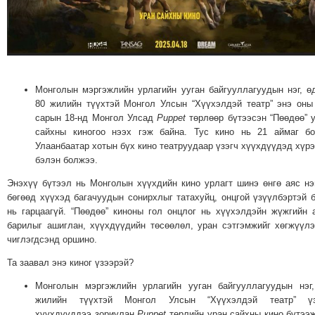
МЭДЭХҮЙ
ТЕХНОЛОГИ
ЭРДЭНЭТ
ҮЙЛДВЭРИЙН
ЭРГЭН
Монголын мэргэжлийн урлагийн ууган байгууллагуудын нэг, ө
80 жилийн түүхтэй Монгол Улсын “Хүүхэлдэй театр” энэ оны
ТОЙРОНД
сарын 18-нд Монгол Улсад
Puppet
төрлөөр бүтээсэн “Пөөдөө” 
ХАВРЫН
сайхны киногоо нээх гэж байна. Тус кино нь 21 аймаг бо
ЧУУЛГАНЫ
Улаанбаатар хотын бүх кино театруудаар үзэгч хүүхдүүдэд хүр
бэлэн болжээ.
ЭРГЭН
ТОЙРОНД
Энэхүү бүтээл нь Монголын хүүхдийн кино урлагт шинэ өнгө аяс н
"ОУВС"-
бөгөөд хүүхэд багачуудын сонирхлыг татахуйц, онцгой үзүүлбэртэй 
нь гарцаагүй. “Пөөдөө” киноны гол онцлог нь хүүхэлдэйн жүжгийн 
ИЙН
барилыг ашиглан, хүүхдүүдийн төсөөлөл, уран сэтгэмжийг хөгжүүл
ЭРГЭН
чиглэгдсэнд оршино.
ТОЙРОНД
Та заавал энэ киног үзээрэй?
"ЖИ
Монголын мэргэжлийн урлагийн ууган байгууллагуудын нэг
ТАЙМ"ЫН
жилийн түүхтэй Монгол Улсын “Хүүхэлдэй театр” үз
ЭРГЭН
хүүхдүүддээ зориулан
Puppet
төрлийн уран сайхны кино бүтээж