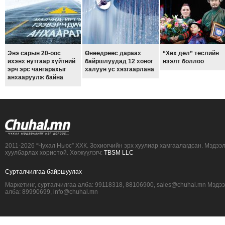
Энэ сарын 20-оос
Өнөөдрөөс дараах
“Хөх дөл” төслийн
ихэнх нутгаар хүйтний
байршлуудад 12 хоног
нээлт боллоо
эрч эрс чангарахыг
халуун ус хязгаарлана
анхааруулж байна
2011-2026 “Чухал Ньюс” ХХК. Зохиогчийн эрх хуулиар хамгаалагдсан. Мэдээ
хуулбарлах хориотой. Хөгжүүлэгч:
TBSM LLC
Сурталчилгаа байршуулах
Маркетинг, сурталчилгаа алба: 99118318, 88106900, sales@chuhal.mn Мэдэ
алба: 89990699, info@chuhal.mn