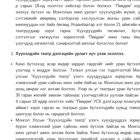
ТОЙРОНД
р сарын 18-нд нээлтээ хийхээр бэлэн болжээ. “Пөөдөө” нэ
ГРАНАТ
энэхүү бүтээл нь Монголын кино урлагт хүүхэлдэйн жүжиг, 
сэтгэмжийг өвөрмөц хэлбэрээр хослуулсан анхны уран сай
ДЭЛБЭРСЭН
кинонуудын нэг байх бөгөөд Улаанбаатар хот болон 21 аймгийн 
ОСЛЫН
театруудаар зэрэг гарна. Хүүхдүүдийн төсөөлөл, бүтэ
ЭРГЭН
сэтгэлгээг хөгжүүлэх зорилготой “Пөөдөө” кино таны бяц
ТОЙРОНД
үзэгчдэд хөгжилтэй, сонирхолтой аяллыг бэлэглэх болно!
ТӨВСИЙН
Хүүхэлдэйн театр дэлгэцийн урлагт хүч үзэж эхэллээ.
ТОДОТГОЛЫН
Кино бүтээхэд асар өндөр зардал гардгийг нийт уран бүтээ
ЭРГЭН
үзэгчид ч мэддэг болсон. Тэгвэл улсын гэх тодотголтой Мо
ТОЙРОНД
улсын “Хүүхэлдэйн театр” үзэгч хүүхдүүддээ зориулан бү
хэмжээний уран сайхны кино хийж байгаа нь Монголын кино ур
ЕРӨНХИЙЛӨГЧИЙН
ахиц авчрах нэг алхам боллоо. Учир нь уг театрын уран бүтээ
СОНГУУЛИЙН
30 гаран жилийг зөвхөн тайзнаас үзэгчидтэйгээ уулзаж байсан
ЭРГЭН
4 сарын 18 өдөр нээлтээ хийх “Пөөдөө” УСК дэлгэцээр ялангуя
ТОЙРОНД
аймагт зэрэг гаргах нь театрын уран бүтээлчдийн хувьд томо
шалгуур болох нь гарцаагүй боллоо.
29
Монгол Улсын “Хүүхэлдэйн театр” үзэгч хүүхдүүддээ зори
ДҮГЭЭР
бүрэн хэмжээний уран сайхны кино бүтээж байгаа нь Монг
СУРГУУЛИЙН
кино урлагт шинэ алхам болж байна. Кино бүтээхэд өндөр за
ЭРГЭН
шаардлагатайг уран бүтээлчид төдийгүй үзэгчид ч сайн мэ