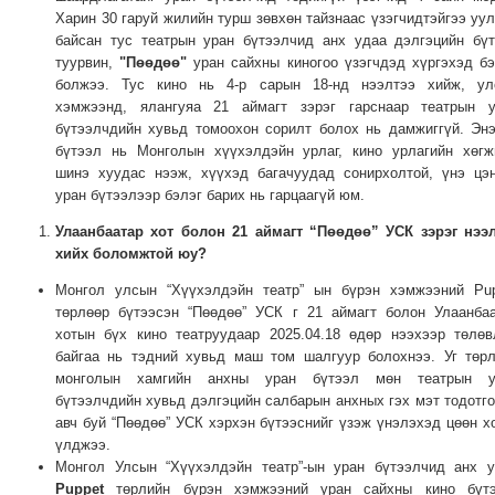
Харин 30 гаруй жилийн турш зөвхөн тайзнаас үзэгчидтэйгээ уу
ТОЙРОНД
байсан тус театрын уран бүтээлчид анх удаа дэлгэцийн бү
ЗӨРЧЛИЙН
туурвин,
"Пөөдөө"
уран сайхны киногоо үзэгчдэд хүргэхэд б
ХУУЛИЙН
болжээ. Тус кино нь 4-р сарын 18-нд нээлтээ хийж, ул
ЭРГЭН
хэмжээнд, ялангуяа 21 аймагт зэрэг гарснаар театрын у
бүтээлчдийн хувьд томоохон сорилт болох нь дамжиггүй. Эн
ТОЙРОНД
бүтээл нь Монголын хүүхэлдэйн урлаг, кино урлагийн хөг
ЕРӨНХИЙЛӨГЧИЙН
шинэ хуудас нээж, хүүхэд багачуудад сонирхолтой, үнэ цэ
СОНГУУЛЬ-2017
уран бүтээлээр бэлэг барих нь гарцаагүй юм.
Улаанбаатар хот болон 21 аймагт “Пөөдөө” УСК зэрэг нээ
хийх боломжтой юу?
Монгол улсын “Хүүхэлдэйн театр” ын бүрэн хэмжээний Pup
төрлөөр бүтээсэн “Пөөдөө” УСК г 21 аймагт болон Улаанба
хотын бүх кино театруудаар 2025.04.18 өдөр нээхээр төлө
байгаа нь тэдний хувьд маш том шалгуур болохнээ. Уг төр
монголын хамгийн анхны уран бүтээл мөн театрын у
бүтээлчдийн хувьд дэлгэцийн салбарын анхных гэх мэт тодотг
авч буй “Пөөдөө” УСК хэрхэн бүтээснийг үзэж үнэлэхэд цөөн х
үлджээ.
Монгол Улсын “Хүүхэлдэйн театр”-ын уран бүтээлчид анх 
Puppet
төрлийн бүрэн хэмжээний уран сайхны кино бүтэ