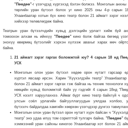
"Пөөдөө"
-г үзэгчдэд хүргэхэд бэлэн болжээ. Монголын анхны
төрлийн уран бүтээл болох уг кино 2025 оны 4-р сарын 1
Улаанбаатар хотын бүх кино театр болон 21 аймагт зэрэг нээ
хийхээр төлөвлөгдөж байна.
Театрын уран бүтээлчдийн хувьд дэлгэцийн урлагт хийж буй ан
томоохон алхам нь ийнхүү
"Пөөдөө"
кино болж байгаа бөгөөд үзэ
энэхүү өвөрмөц бүтээлийг хэрхэн хүлээж авахыг харах мөч ойрт
байна.
21 аймагт зэрэг гаргах боломжтой юу? 4 сарын 18 нд Пөө
УСК
Монголын олон уран бүтээл хөдөө орон нутагт гарсаар өд
хүртэл явсаар ирсэн. Харин “Хүүхэлдэйн театр” Улаанбаатар
болон 21 аймагт зэрэг гаргах гэж байгаа нь техник технологи х
нөөцийн хувьд боломжтой байх уу гэдгийг 4 сарын 18нд “Пөө
УСК нээлт харуулахнээ. Аймаг бүрт кино театр байхгүй ч од
улсын соёл урлагийн байгууллагуудын уялдаа холбоо, у
бүтээлч байдалдаа хамгийн хөөрхөн үзэгчдээр дүнгээ тавиулах
Монголын олон уран бүтээл орон нутагт хүрч байсан ч “Хүүхэл
театр” энэ удаа илүү том сорилттой тулгарч байна.
"Пөөдөө"
бү
хэмжээний уран сайхны киногоо Улаанбаатар хот болон 21 ай