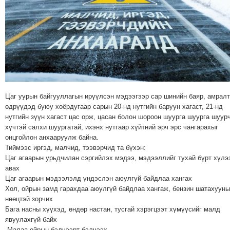
МЭДЭХҮЙ
ТЕХНОЛОГИ
ЭРДЭНЭТ
ҮЙЛДВЭРИЙН
ЭРГЭН
ТОЙРОНД
ХАВРЫН
Цаг уурын байгууллагын ирүүлсэн мэдээгээр сар шинийн баяр, амрал
ЧУУЛГАНЫ
өдрүүдэд буюу хоёрдугаар сарын 20-нд нутгийн баруун хагаст, 21-нд
нутгийн зүүн хагаст цас орж, цасан болон шороон шуурга шуурга шуурч
ЭРГЭН
хүчтэй салхи шуургатай, ихэнх нутгаар хүйтний эрч эрс чангарахыг
ТОЙРОНД
онцгойлон анхааруулж байна.
"ОУВС"-
Тиймээс иргэд, малчид, тээвэрчид та бүхэн:
ИЙН
Цаг агаарын урьдчилан сэргийлэх мэдээ, мэдээллийг тухай бүрт хүлэ
авах
ЭРГЭН
Цаг агаарын мэдээлэлд үндэслэн аюулгүй байдлаа хангах
ТОЙРОНД
Хол, ойрын замд гарахдаа аюулгүй байдлаа хангаж, бензин шатахууны
"ЖИ
нөөцтэй зорчих
ТАЙМ"ЫН
Бага насны хүүхэд, өндөр настан, тусгай хэрэгцээт хүмүүсийг малд
явуулахгүй байх
ЭРГЭН
Малаа ойрын бэлчээрт бэлчээх