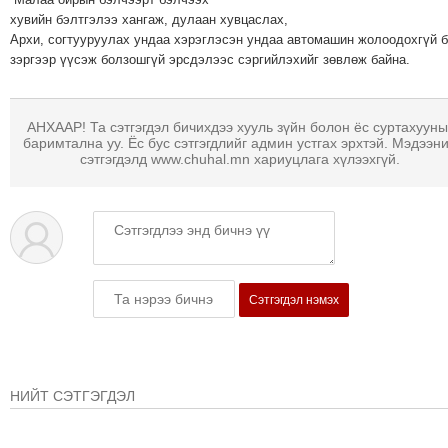
ТОЙРОНД
хувийн бэлтгэлээ хангаж, дулаан хувцаслах,
ГРАНАТ
Архи, согтууруулах ундаа хэрэглэсэн ундаа автомашин жолоодохгүй 
зэргээр үүсэж болзошгүй эрсдэлээс сэргийлэхийг зөвлөж байна.
ДЭЛБЭРСЭН
ОСЛЫН
ЭРГЭН
АНХААР! Та сэтгэгдэл бичихдээ хууль зүйн болон ёс суртахууны
ТОЙРОНД
баримтална уу. Ёс бус сэтгэгдлийг админ устгах эрхтэй. Мэдээн
сэтгэгдэлд www.chuhal.mn хариуцлага хүлээхгүй.
ТӨВСИЙН
ТОДОТГОЛЫН
ЭРГЭН
ТОЙРОНД
ЕРӨНХИЙЛӨГЧИЙН
СОНГУУЛИЙН
Сэтгэгдэл нэмэх
ЭРГЭН
ТОЙРОНД
29
ДҮГЭЭР
НИЙТ СЭТГЭГДЭЛ
СУРГУУЛИЙН
ЭРГЭН