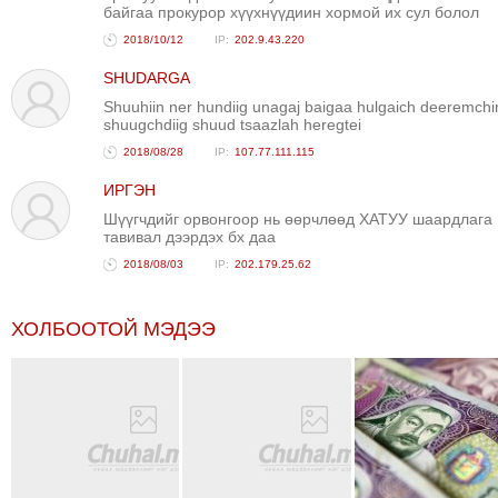
байгаа прокурор хүүхнүүдиин хормой их сул болол
2018/10/12
202.9.43.220
SHUDARGA
Shuuhiin ner hundiig unagaj baigaa hulgaich deeremchi
shuugchdiig shuud tsaazlah heregtei
2018/08/28
107.77.111.115
ИРГЭН
Шүүгчдийг орвонгоор нь өөрчлөөд ХАТУУ шаардлага
тавивал дээрдэх бх даа
2018/08/03
202.179.25.62
ХОЛБООТОЙ МЭДЭЭ