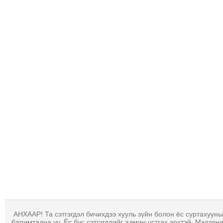
МЭДЭХҮЙ
ТЕХНОЛОГИ
ЭРДЭНЭТ
ҮЙЛДВЭРИЙН
ЭРГЭН
ТОЙРОНД
ХАВРЫН
ЧУУЛГАНЫ
ЭРГЭН
ТОЙРОНД
"ОУВС"-
ИЙН
ЭРГЭН
ТОЙРОНД
"ЖИ
ТАЙМ"ЫН
АНХААР! Та сэтгэгдэл бичихдээ хууль зүйн болон ёс суртахууны
ЭРГЭН
баримтална уу. Ёс бус сэтгэгдлийг админ устгах эрхтэй. Мэдээн