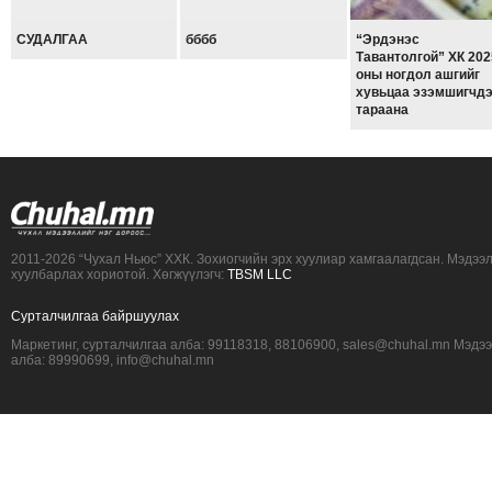
СУДАЛГАА
бббб
“Эрдэнэс
Тавантолгой” ХК 202
оны ногдол ашгийг
хувьцаа эзэмшигчд
тараана
2011-2026 “Чухал Ньюс” ХХК. Зохиогчийн эрх хуулиар хамгаалагдсан. Мэдээ
хуулбарлах хориотой. Хөгжүүлэгч:
TBSM LLC
Сурталчилгаа байршуулах
Маркетинг, сурталчилгаа алба: 99118318, 88106900, sales@chuhal.mn Мэдэ
алба: 89990699, info@chuhal.mn