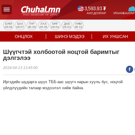
3,593.93
₮
АНУ ДОЛЛАР
УЛААНБААТАР
УЛС
ТӨР
БЯМ
БАА
ПҮР
ЛХА
МЯГ
ДАВ
НЯМ
08.08
08.07
08.06
08.05
08.04
08.03
08.02
НИЙГЭМ
ОНЦЛОХ
ШИНЭ МЭДЭЭ
ИХ УНШСАН
ЭДИЙН
ЗАСАГ
Шүүгчтэй холбоотой ноцтой баримтыг
ЭРҮҮЛ
дэлгэлээ
МЭНД
2018-04-13 13:45:00
СПОРТ
БОЛОВСРОЛ
Иргэдийн шударга шүүх ТББ-аас шүүгч нарын хууль бус, ноцтой
ENTERTAINMENT
үйлдлүүдийн талаар мэдээлэл хийж байна.
ДЭЛХИЙН
МЭДЭЭ
БИЗНЕС
МЭДЭЭ
НИЙСЛЭЛ
ТАНИН