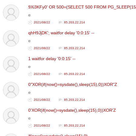
9Xi3KFy0' OR 500=(SELECT 500 FROM PG_SLEEP(15)
e
2021/08/22
85.203.22.214
qhH9JjDK'; waitfor delay '0:0:15' --
e
2021/08/22
85.203.22.214
1 waitfor delay '0:0:15' --
e
2021/08/22
85.203.22.214
0"XOR(if(now()=sysdate(),sleep(15),0))XOR"Z
e
2021/08/22
85.203.22.214
0'XOR(if(now()=sysdate(),sleep(15),0))XOR'Z
e
2021/08/22
85.203.22.214
if(now()=sysdate(),sleep(15),0)