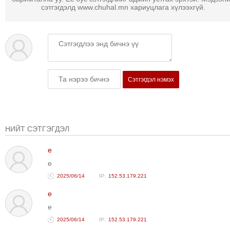
ТОЙРОНД
сэтгэгдэлд www.chuhal.mn хариуцлага хүлээхгүй.
ГРАНАТ
ДЭЛБЭРСЭН
ОСЛЫН
ЭРГЭН
ТОЙРОНД
Сэтгэгдэл нэмэх
ТӨВСИЙН
ТОДОТГОЛЫН
ЭРГЭН
ТОЙРОНД
НИЙТ СЭТГЭГДЭЛ
ЕРӨНХИЙЛӨГЧИЙН
СОНГУУЛИЙН
e
ЭРГЭН
e
ТОЙРОНД
2025/06/14
152.53.179.221
29
e
ДҮГЭЭР
e
СУРГУУЛИЙН
2025/06/14
152.53.179.221
ЭРГЭН