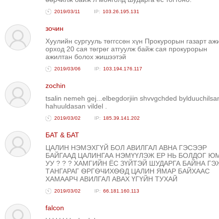
2019/03/11
103.26.195.131
зочин
Хуулийн сургууль төггссөн хүн Прокурорын газарт аж
орход 20 сая төгрөг атгуулж байж сая прокурорын
ажилтан болох жишээтэй
2019/03/06
103.194.176.117
zochin
tsalin nemeh gej...elbegdorjiin shvvgchded bylduuchilsan
hahuuldasan vildel .
2019/03/02
185.39.141.202
БАТ & БАТ
ЦАЛИН НЭМЭХГҮЙ БОЛ АВИЛГАЛ АВНА ГЭСЭЭР
БАЙГААД ЦАЛИНГАА НЭМҮҮЛЭЖ ЕР НЬ БОЛДОГ Ю
УУ ? ? ? ХАМГИЙН ЁС ЗҮЙТЭЙ ШУДАРГА БАЙНА ГЭ
ТАНГАРАГ ѲРГѲЧИХѲѲД ЦАЛИН ЯМАР БАЙХААС
ХАМААРЧ АВИЛГАЛ АВАХ ҮГҮЙН ТУХАЙ
2019/03/02
66.181.160.113
falcon