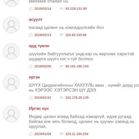
kkkkkkkk chadah uu
2019/02/14
43.228.131.90
асуулт
яагаад цалинг нь нэмэгдүүлсийн бол
2019/02/13
119.40.100.66
ард түмэн
шүүхийн байгууллагыг үндсээр нь өөрчлөх хэрэгтэй
шударга шүүгч нэг ч гүй боллоо
2019/02/06
66.181.190.154
иргэн
ШҮҮХ Цагдаагийнхны ХАХУУЛЬ авах , хүнийг дорд үз
нь ХЭРЭЭС ХЭТЭРСЭН ШҮ ДЭЭ
2019/01/31
202.179.26.135
Иргэн хүн
Өндөр цалин өгөөд байхад нэмэргүй, идэж уугаад
байгаа юм чигь болиод, цалинг нь хуучин хэвэнд нь
оруулая.
2019/01/09
103.11.194.254