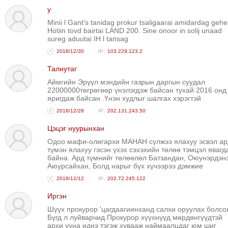
y
Minii l Gant's tanidag prokur tsaligaarai amidardag gehe
Hotiin tovd bairtai LAND 200. Sine onoor in solij unaad
sureg aduutai IH l tansag
2018/12/30
103.229.123.2
Талнутаг
Аймгийн Эрүүл мэндийн газрын даргын суудал
22000000төгрөгөөр үнэлэгдэж байсан тухай 2016 онд
яригдаж байсан .Үнэн худлыг шалгах хэрэгтэй
2018/12/28
202.131.243.50
Цэцэг нуурынхан
Одоо мафи-олигархи МАНАН сүлжээ ялахуу эсвэл ар
түмэн ялахуу гэсэн үхэх сэхэхийн төлөө тэмцэл явагд
байна. Ард түмнийг төлөөлөл Батзандан, Оюунэрдэнэ
Аюурсайхан, Болд нарыг бүх хүчээрээ дэмжие
2018/12/12
202.72.245.122
Иргэн
Шүүх прокурор 'цагдаагиинханд салхи оруулах болсон
Бүгд л луйварчид Прокурор хүүхнүүд мөрдөнгүүдтэй
архи ууна иднэ тэгэж хувааж наймаалцдаг юм шиг