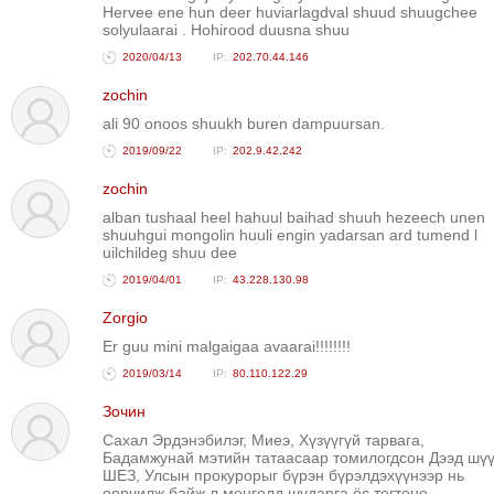
Hervee ene hun deer huviarlagdval shuud shuugchee
solyulaarai . Hohirood duusna shuu
2020/04/13
202.70.44.146
zochin
ali 90 onoos shuukh buren dampuursan.
2019/09/22
202.9.42.242
zochin
alban tushaal heel hahuul baihad shuuh hezeech unen
shuuhgui mongolin huuli engin yadarsan ard tumend l
uilchildeg shuu dee
2019/04/01
43.228.130.98
Zorgio
Er guu mini malgaigaa avaarai!!!!!!!!
2019/03/14
80.110.122.29
Зочин
Сахал Эрдэнэбилэг, Миеэ, Хүзүүгүй тарвага,
Бадамжунай мэтийн татаасаар томилогдсон Дээд шүү
ШЕЗ, Улсын прокурорыг бүрэн бүрэлдэхүүнээр нь
өөрчилж байж л монголд шударга ёс тогтоно.