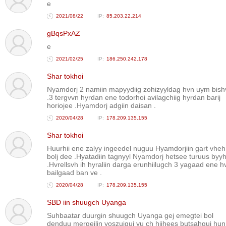
e
2021/08/22
85.203.22.214
gBqsPxAZ
e
2021/02/25
186.250.242.178
Shar tokhoi
Nyamdorj 2 namiin mapyydiig zohizyyldag hvn uym bish
.3 tergvvn hyrdan ene todorhoi avilagchiig hyrdan barij
horiojee .Hyamdorj adgiin daisan .
2020/04/28
178.209.135.155
Shar tokhoi
Huurhii ene zalyy ingeedel nuguu Hyamdorjiin gart vheh
bolj dee .Hyatadiin tagnyyl Nyamdorj hetsee turuus byy
.Hvrellsvh ih hyraliin darga erunhiilugch 3 yagaad ene hv
bailgaad ban ve .
2020/04/28
178.209.135.155
SBD iin shuugch Uyanga
Suhbaatar duurgin shuugch Uyanga gej emegtei bol
denduu mergejlin yoszuigui yu ch hiihees butsahgui hun