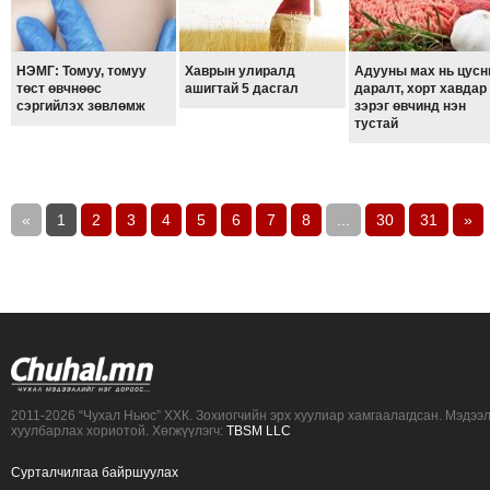
НЭМГ: Томуу, томуу
Хаврын улиралд
Адууны мах нь цус
төст өвчнөөс
ашигтай 5 дасгал
даралт, хорт хавдар
сэргийлэх зөвлөмж
зэрэг өвчинд нэн
тустай
«
1
2
3
4
5
6
7
8
...
30
31
»
2011-2026 “Чухал Ньюс” ХХК. Зохиогчийн эрх хуулиар хамгаалагдсан. Мэдээ
хуулбарлах хориотой. Хөгжүүлэгч:
TBSM LLC
Сурталчилгаа байршуулах