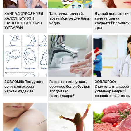
ТОЙРОНД
ЗӨРЧЛИЙН
ХАНИАД ХҮРСЭН ҮЕД
Та илүүдэл жингүй,
Нүдний доод зовхи
ХАЛУУН БҮЛЭЭН
эртэч Монгол хүн байж
үрчлээ, хаван,
ХУУЛИЙН
ШИНГЭН ЗҮЙЛ САЙН
чадна.
хөхрөлтийг арилгах
ЭРГЭН
УУГААРАЙ
арга
ТОЙРОНД
ЕРӨНХИЙЛӨГЧИЙН
СОНГУУЛЬ-2017
ЗӨВЛӨМЖ: Томуугаар
Гараа тогтмол угааж,
ЗӨВЛӨГӨӨ:
өвчилсөн эсэхээ
өөрийгөө болон бусдыг
Уламжлалт анагаах
хэрхэн мэдэх вэ
эрсдэлээс
ухаанаар бөөрний
хамгаалаарай
өвчнийг оношлох нь