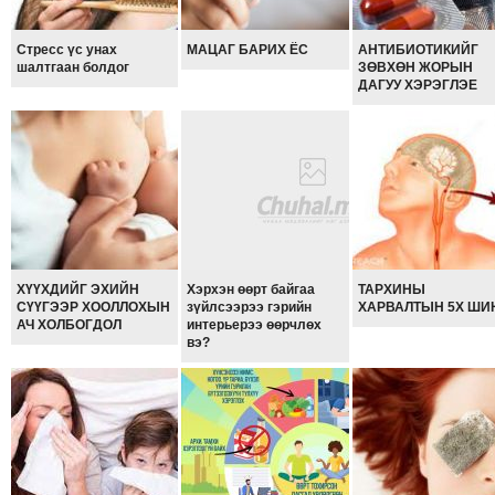
ТОЙРОНД
ГРАНАТ
Стресс үс унах
МАЦАГ БАРИХ ЁС
АНТИБИОТИКИЙГ
ДЭЛБЭРСЭН
шалтгаан болдог
ЗӨВХӨН ЖОРЫН
ДАГУУ ХЭРЭГЛЭЕ
ОСЛЫН
ЭРГЭН
ТОЙРОНД
ТӨВСИЙН
ТОДОТГОЛЫН
ЭРГЭН
ТОЙРОНД
ХҮҮХДИЙГ ЭХИЙН
Хэрхэн өөрт байгаа
ТАРХИНЫ
ЕРӨНХИЙЛӨГЧИЙН
СҮҮГЭЭР ХООЛЛОХЫН
зүйлсээрээ гэрийн
ХАРВАЛТЫН 5Х ШИ
СОНГУУЛИЙН
АЧ ХОЛБОГДОЛ
интерьерээ өөрчлөх
вэ?
ЭРГЭН
ТОЙРОНД
29
ДҮГЭЭР
СУРГУУЛИЙН
ЭРГЭН