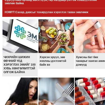
Сургуулийн орчинд маск зүүж, гар халдваргүйтгэж хэвшүүлэхийг
зөвлөж байна
МЭДЭХҮЙ
ТЕХНОЛОГИ
НЭМҮТ:Сахар, давсыг тохируулан хэрэглэх таван зөвлөмж
ЭРДЭНЭТ
ҮЙЛДВЭРИЙН
ЭРГЭН
ТОЙРОНД
ХАВРЫН
ЧУУЛГАНЫ
ЭРГЭН
ЧИХРИЙН ШИЖИН
Хэрхэн эрүүл, зөв
Хумсны бат бөх
ТОЙРОНД
ӨВЧНИЙ ҮЕД
хоолны дэглэмтэй
чанарыг хангах ами
ХЭРЭГЛЭХ ЭМИЙГ 100
байх вэ
дэмүүд
"ОУВС"-
ХУВЬ ХӨНГӨЛӨЛТТЭЙ
ИЙН
ОЛГОЖ БАЙНА
ЭРГЭН
ТОЙРОНД
"ЖИ
ТАЙМ"ЫН
ЭРГЭН