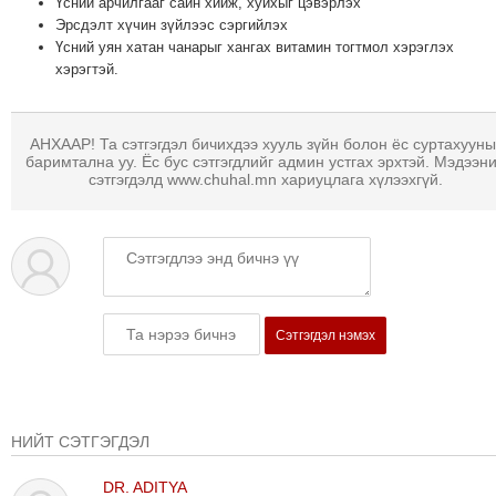
Үсний арчилгааг сайн хийж, хуйхыг цэвэрлэх
ТОЙРОНД
Эрсдэлт хүчин зүйлээс сэргийлэх
Үсний уян хатан чанарыг хангах витамин тогтмол хэрэглэх
ЗӨРЧЛИЙН
хэрэгтэй.
ХУУЛИЙН
ЭРГЭН
ТОЙРОНД
АНХААР! Та сэтгэгдэл бичихдээ хууль зүйн болон ёс суртахууны
баримтална уу. Ёс бус сэтгэгдлийг админ устгах эрхтэй. Мэдээн
ЕРӨНХИЙЛӨГЧИЙН
сэтгэгдэлд www.chuhal.mn хариуцлага хүлээхгүй.
СОНГУУЛЬ-2017
Сэтгэгдэл нэмэх
НИЙТ СЭТГЭГДЭЛ
DR. ADITYA