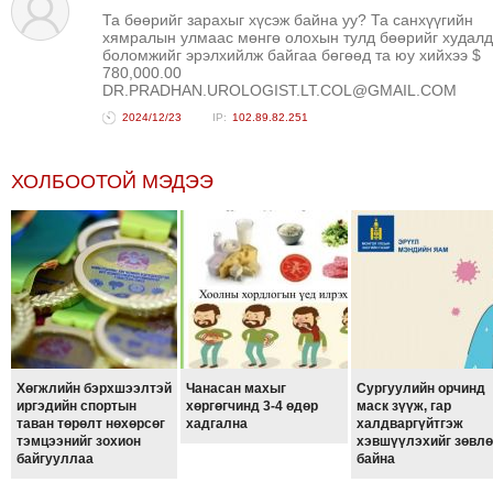
Та бөөрийг зарахыг хүсэж байна уу? Та санхүүгийн
хямралын улмаас мөнгө олохын тулд бөөрийг худал
боломжийг эрэлхийлж байгаа бөгөөд та юу хийхээ $
780,000.00
DR.PRADHAN.UROLOGIST.LT.COL@GMAIL.COM
2024/12/23
102.89.82.251
ХОЛБООТОЙ МЭДЭЭ
Хөгжлийн бэрхшээлтэй
Чанасан махыг
Сургуулийн орчинд
иргэдийн спортын
хөргөгчинд 3-4 өдөр
маск зүүж, гар
таван төрөлт нөхөрсөг
хадгална
халдваргүйтгэж
тэмцээнийг зохион
хэвшүүлэхийг зөвл
байгууллаа
байна