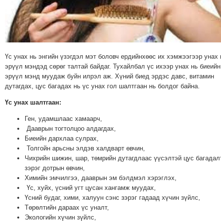
МЭДЭХҮЙ
ТЕХНОЛОГИ
ЭРДЭНЭТ
ҮЙЛДВЭРИЙН
Үс унах нь энгийн үзэгдэл мэт боловч ердийнхөөс их хэмжээгээр унах 
ЭРГЭН
эрүүл мэндэд сөрөг талтай байдаг. Тухайлбал үс ихээр унах нь биеийн
ТОЙРОНД
эрүүл мэнд муудаж буйн илрэл аж. Хүний биед эрдэс давс, витамин
дутагдах, цус багадах нь үс унах гол шалтгаан нь болдог байна.
ХАВРЫН
ЧУУЛГАНЫ
Үс унах шалтгаан:
ЭРГЭН
Ген, удамшлаас хамаарч,
ТОЙРОНД
Дааврын тогтолцоо алдагдах,
"ОУВС"-
Биеийн дархлаа сулрах,
Толгойн арьсны элдэв халдварт өвчин,
ИЙН
Чихрийн шижин, шар, төмрийн дутагдлаас үүсэлтэй цус багадал
ЭРГЭН
зэрэг дотрын өвчин,
ТОЙРОНД
Химийн эмчилгээ, дааврын эм бэлдмэл хэрэглэх,
Үс, хуйх, үсний угт цусан хангамж муудах,
"ЖИ
Үсний будаг, хими, халуун сэнс зэрэг гадаад хүчин зүйлс,
ТАЙМ"ЫН
Төрөлтийн дараах үс уналт,
ЭРГЭН
Экологийн хүчин зүйлс,