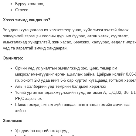
ТОЙРОНД
Буруу хооллох,
Стресс
ГРАНАТ
ДЭЛБЭРСЭН
Хэзээ эмчид хандах вэ?
ОСЛЫН
Үс удаан хугацаагаар их хэмжээгээр унах, хуйх эмзэглэлтэй болох
ЭРГЭН
зовуурьтай зэрэгцэн хоолны дуршил буурах, өтгөн хатах, суулгалт,
ТОЙРОНД
амьсгалахад хүндрэлтэй, жин хасах, бөөлжих, халуурах, өвдөлт илрэ
үед та яаралтай эмчид хандаарай.
ТӨВСИЙН
ТОДОТГОЛЫН
Эмчилгээ:
ЭРГЭН
Орчин үед үс уналтын эмчилгээнд зэс, цинк, төмөр г.м
ТОЙРОНД
микроэлементүүдийг өргөн ашиглаж байна. Цайрын ислийг 0,05-
гр, хоногт 2-3 удаа нийт 5-6 сар хүртэл хугацаанд тогтмол хэрэг
ЕРӨНХИЙЛӨГЧИЙН
Аль ч хэлбэрийн үед төмрийн бэлдмэл хэрэглэх
СОНГУУЛИЙН
Үсний ургалтыг идэвхжүүлэхийн тулд витамин А, Е,С,B2, B6, B1
ЭРГЭН
PP,C хэрэглэх
ТОЙРОНД
Шинж тэмдэг, эмнэл зүйн явцаас шалтгаалан эмийн эмчилгээ
хийнэ.
29
ДҮГЭЭР
Зөвлөмж:
СУРГУУЛИЙН
Урьдчилан сэргийлэх аргууд
ЭРГЭН