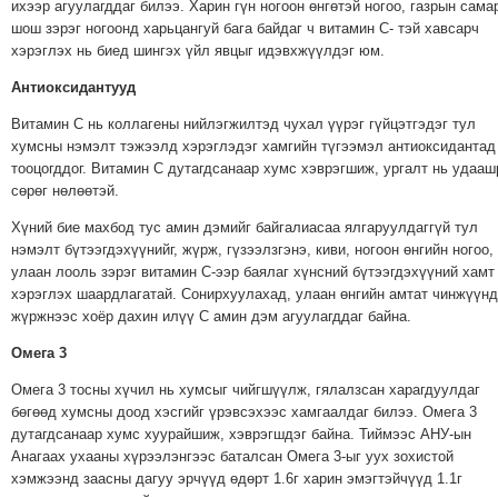
ихээр агуулагддаг билээ. Харин гүн ногоон өнгөтэй ногоо, газрын сама
ТОЙРОНД
шош зэрэг ногоонд харьцангуй бага байдаг ч витамин С- тэй хавсарч
хэрэглэх нь биед шингэх үйл явцыг идэвхжүүлдэг юм.
ЗӨРЧЛИЙН
ХУУЛИЙН
Антиоксидантууд
ЭРГЭН
Витамин С нь коллагены нийлэгжилтэд чухал үүрэг гүйцэтгэдэг тул
ТОЙРОНД
хумсны нэмэлт тэжээлд хэрэглэдэг хамгийн түгээмэл антиоксидантад
ЕРӨНХИЙЛӨГЧИЙН
тооцогддог. Витамин С дутагдсанаар хумс хэврэгшиж, ургалт нь удааш
сөрөг нөлөөтэй.
СОНГУУЛЬ-2017
Хүний бие махбод тус амин дэмийг байгалиасаа ялгаруулдаггүй тул
нэмэлт бүтээгдэхүүнийг, жүрж, гүзээлзгэнэ, киви, ногоон өнгийн ногоо,
улаан лооль зэрэг витамин С-ээр баялаг хүнсний бүтээгдэхүүний хамт
хэрэглэх шаардлагатай. Сонирхуулахад, улаан өнгийн амтат чинжүүнд
жүржнээс хоёр дахин илүү С амин дэм агуулагддаг байна.
Омега 3
Омега 3 тосны хүчил нь хумсыг чийгшүүлж, гялалзсан харагдуулдаг
бөгөөд хумсны доод хэсгийг үрэвсэхээс хамгаалдаг билээ. Омега 3
дутагдсанаар хумс хуурайшиж, хэврэгшдэг байна. Тиймээс АНУ-ын
Анагаах ухааны хүрээлэнгээс баталсан Омега 3-ыг уух зохистой
хэмжээнд заасны дагуу эрчүүд өдөрт 1.6г харин эмэгтэйчүүд 1.1г