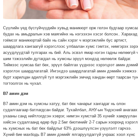
МЭДЭХҮЙ
ТЕХНОЛОГИ
ЭРДЭНЭТ
Сүүлийн үед бүсгүйчүүдийн хувьд маникюрт орж гелэн будгаар хумса
ҮЙЛДВЭРИЙН
будах нь амьдралын хэв маягийнх нь нэгээхэн хэсэг болсон.. Харахад
ЭРГЭН
гоёмсог маникюртай байх нь сайн хэрэг ч мэргэжлийн бус артист,
шаардлага хангаагүй хэрэгслээс улбаалан хумс гэмтэх, нимгэрэх зэрэ
ТОЙРОНД
асуудлуудтай тулгарах нь бий. Аль эсвэл ямар нэгэн гадны нөлөөгүй 
ХАВРЫН
шим тэжээлийн дутагдал нь хумсны эрүүл мэндэд нөлөөлж байдаг.
ЧУУЛГАНЫ
Тиймээс хумсаа бат бөх, эрүүл байлгах үүднээс хэрэгцээт амин дэмий
ЭРГЭН
хэрэглэх шаардлагатай. Ингэхдээ шаардлагатай амин дэмийн хэмжээ 
бүрт харилцан адилгүй тул мэргэжлийн эмчид хандан өөрт таарсан ту
ТОЙРОНД
тогтоолгох нь чухал.
"ОУВС"-
B7 амин дэм
ИЙН
ЭРГЭН
B7 амин дэм нь хумсны хатуу, бат бөх чанарыг хангадаг нь олон
ТОЙРОНД
судалгаагаар батлагдсан байдаг. Тухайлбал, АНУ-ын Үндэсний анагаах
ухааны санд нийтлэгдсэн хэврэг, нимгэн хумстай 35 хүнийг хамруулан
"ЖИ
хийсэн судалгаанд өдөр бүр 2.5мг биотинийг 2-7 сарын хооронд хэрэгл
ТАЙМ"ЫН
нь хумсных нь бат бөх байдлыг 63% дээшлүүлсэн үзүүлэлт гарчээ.
ЭРГЭН
Хүний бие махбодь B7 амин дэмийг ялгаруулдаггүй учраас хоол хүнс