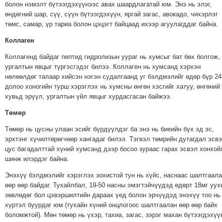
болон нэмэлт бүтээгдэхүүнээс авах шаардлагатай юм. Энэ нь элэг,
ТОЙРОНД
өндөгний шар, сүү, сүүн бүтээгдэхүүн, яргай загас, авокадо, чихэрлэг
ГРАНАТ
төмс, самар, үр тариа болон цэцэгт байцаад ихээр агуулагддаг байна.
ДЭЛБЭРСЭН
Коллаген
ОСЛЫН
ЭРГЭН
Коллагенд байдаг пептид гидролизын уураг нь хумсыг бат бөх болгож,
ургалтын явцыг түргэсгэдэг билээ. Коллаген нь хумсанд хэрхэн
ТОЙРОНД
нөлөөлдөг талаар хийсэн нэгэн судалгаанд уг бэлдмэлийг өдөр бүр 24
ТӨВСИЙН
долоо хоногийн турш хэрэглэх нь хумсны өнгөн хэсгийг хатуу, өнгөний
ТОДОТГОЛЫН
хувьд эрүүл, ургалтын үйл явцыг хурдасгасан байжээ.
ЭРГЭН
Төмөр
ТОЙРОНД
Төмөр нь цусны улаан эсийг бүрдүүлдэг ба энэ нь биеийн бүх эд эс,
ЕРӨНХИЙЛӨГЧИЙН
эрхтэнг хүчилтөрөгчөөр хангадаг билээ. Тэгвэл төмрийн дутагдал эсв
СОНГУУЛИЙН
цус багадалттай хүний хумсанд дээр босоо зураас гарах эсвэл хонхой
ЭРГЭН
шинж илэрдэг байна.
ТОЙРОНД
Энэхүү бэлдмэлийг хэрэглэх зохистой тун нь хүйс, наснаас шалтгаал
29
өөр өөр байдаг. Тухайлбал, 19-50 насны эмэгтэйчүүдэд өдөрт 18мг уух
ДҮГЭЭР
зөвлөдөг бол цэвэршилтийн дараах үед болон эрчүүдэд энэхүү тоо нь
хүртэл буурдаг юм (тухайн хүний онцлогоос шалтгаалан өөр өөр байх
СУРГУУЛИЙН
боломжтой). Мөн төмөр нь үхэр, тахиа, загас, зэрэг махан бүтээгдэхүү
ЭРГЭН