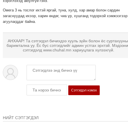
хэрэглэхэд аюулгүй гэнэ.
Омега 3 нь тослог ихтэй яргай, туна, хулд, хар амар болон сардин
загаснуудад ихээр, харин өндөг, чиа үр, хушганд тодорхой хэмжээгээр
агуулагддаг байна.
АНХААР! Та сэтгэгдэл бичихдээ хууль зүйн болон ёс суртахууны
баримтална уу. Ёс бус сэтгэгдлийг админ устгах эрхтэй. Мэдээн
сэтгэгдэлд www.chuhal.mn хариуцлага хүлээхгүй.
Сэтгэгдэл нэмэх
НИЙТ СЭТГЭГДЭЛ