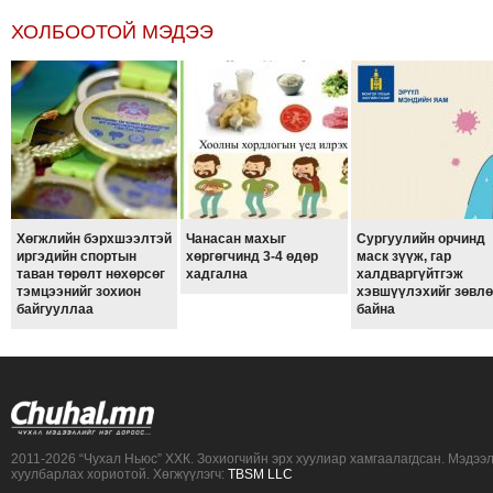
ХОЛБООТОЙ МЭДЭЭ
Хөгжлийн бэрхшээлтэй
Чанасан махыг
Сургуулийн орчинд
иргэдийн спортын
хөргөгчинд 3-4 өдөр
маск зүүж, гар
таван төрөлт нөхөрсөг
хадгална
халдваргүйтгэж
тэмцээнийг зохион
хэвшүүлэхийг зөвл
байгууллаа
байна
2011-2026 “Чухал Ньюс” ХХК. Зохиогчийн эрх хуулиар хамгаалагдсан. Мэдээ
хуулбарлах хориотой. Хөгжүүлэгч:
TBSM LLC