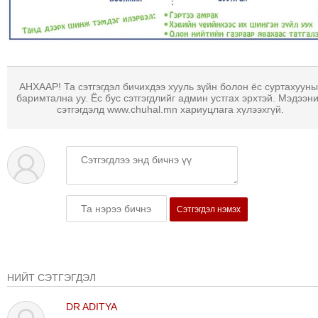
ТОЙРОНД
ГРАНАТ
ДЭЛБЭРСЭН
ОСЛЫН
ЭРГЭН
АНХААР! Та сэтгэгдэл бичихдээ хууль зүйн болон ёс суртахууны
ТОЙРОНД
баримтална уу. Ёс бус сэтгэгдлийг админ устгах эрхтэй. Мэдээн
сэтгэгдэлд www.chuhal.mn хариуцлага хүлээхгүй.
ТӨВСИЙН
ТОДОТГОЛЫН
ЭРГЭН
ТОЙРОНД
ЕРӨНХИЙЛӨГЧИЙН
СОНГУУЛИЙН
Сэтгэгдэл нэмэх
ЭРГЭН
ТОЙРОНД
29
НИЙТ СЭТГЭГДЭЛ
ДҮГЭЭР
СУРГУУЛИЙН
DR ADITYA
ЭРГЭН