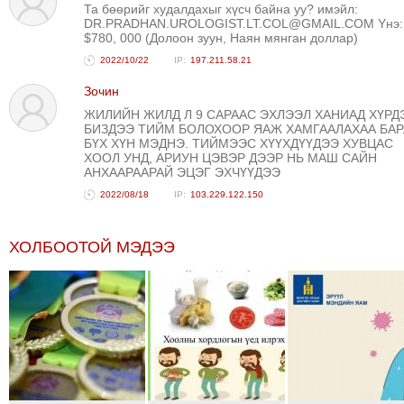
Та бөөрийг худалдахыг хүсч байна уу? имэйл:
ТОЙРОНД
DR.PRADHAN.UROLOGIST.LT.COL@GMAIL.COM Yнэ:
$780, 000 (Долоон зуун, Наян мянган доллар)
ЗӨРЧЛИЙН
2022/10/22
197.211.58.21
ХУУЛИЙН
ЭРГЭН
Зочин
ТОЙРОНД
ЖИЛИЙН ЖИЛД Л 9 САРААС ЭХЛЭЭЛ ХАНИАД ХҮРД
БИЗДЭЭ ТИЙМ БОЛОХООР ЯАЖ ХАМГААЛАХАА БАР
ЕРӨНХИЙЛӨГЧИЙН
БҮХ ХҮН МЭДНЭ. ТИЙМЭЭС ХҮҮХДҮҮДЭЭ ХУВЦАС
СОНГУУЛЬ-2017
ХООЛ УНД, АРИУН ЦЭВЭР ДЭЭР НЬ МАШ САЙН
АНХААРААРАЙ ЭЦЭГ ЭХЧҮҮДЭЭ
2022/08/18
103.229.122.150
ХОЛБООТОЙ МЭДЭЭ