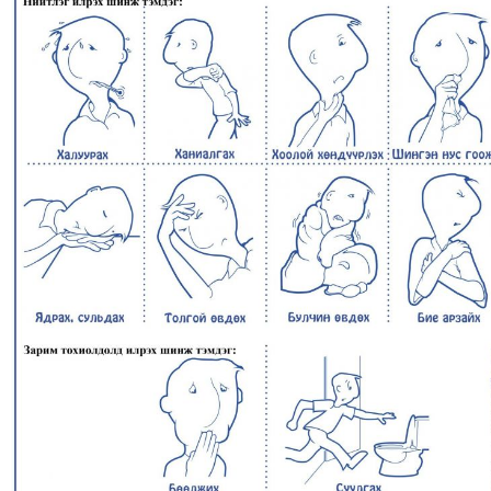
МЭДЭХҮЙ
ТЕХНОЛОГИ
ЭРДЭНЭТ
ҮЙЛДВЭРИЙН
ЭРГЭН
ТОЙРОНД
ХАВРЫН
ЧУУЛГАНЫ
ЭРГЭН
ТОЙРОНД
"ОУВС"-
ИЙН
ЭРГЭН
ТОЙРОНД
"ЖИ
ТАЙМ"ЫН
ЭРГЭН