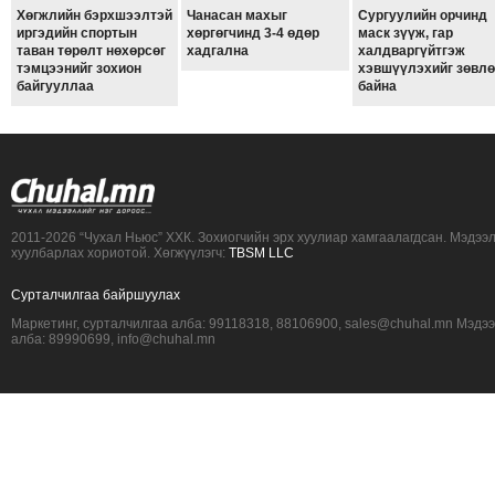
Хөгжлийн бэрхшээлтэй
Чанасан махыг
Сургуулийн орчинд
иргэдийн спортын
хөргөгчинд 3-4 өдөр
маск зүүж, гар
таван төрөлт нөхөрсөг
хадгална
халдваргүйтгэж
тэмцээнийг зохион
хэвшүүлэхийг зөвл
байгууллаа
байна
2011-2026 “Чухал Ньюс” ХХК. Зохиогчийн эрх хуулиар хамгаалагдсан. Мэдээ
хуулбарлах хориотой. Хөгжүүлэгч:
TBSM LLC
Сурталчилгаа байршуулах
Маркетинг, сурталчилгаа алба: 99118318, 88106900, sales@chuhal.mn Мэдэ
алба: 89990699, info@chuhal.mn