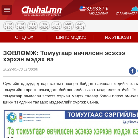
3,593.87
₮
АНУ ДОЛЛАР
УЛААНБААТАР
УЛС
ТӨР
НЯМ
БЯМ
БАА
ПҮР
ЛХА
МЯГ
ДАВ
08.09
08.08
08.07
08.06
08.05
08.04
08.03
НИЙГЭМ
ОНЦЛОХ
ШИНЭ МЭДЭЭ
ИХ УНШСАН
ЭДИЙН
ЗАСАГ
ЗӨВЛӨМЖ: Томуугаар өвчилсөн эсэхээ
ЭРҮҮЛ
хэрхэн мэдэх вэ
МЭНД
2022-05-30 11:00:00
СПОРТ
БОЛОВСРОЛ
Сүүлийн өдрүүдэд цар тахлын нөхцөл байдал намжсан хэдий ч хан
ENTERTAINMENT
томуугийн гаралт нэмэгдэж байгааг албаныхан мэдээлсээр буй. Тэ
томуугаар өвчилсөн эсэхээ хэрхэн мэдэх талаар болон илрэх эмнэл
ДЭЛХИЙН
шинж тэмдгийн талаарх мэдээллийг хүргэж байна.
МЭДЭЭ
БИЗНЕС
МЭДЭЭ
НИЙСЛЭЛ
ТАНИН