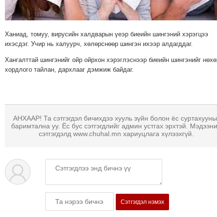
МЭДЭХҮЙ
ТЕХНОЛОГИ
Ханиад, томуу, вирусийн халдварын үеэр биеийн шингэний хэрэгцээ
ЭРДЭНЭТ
ихэсдэг. Учир нь халуурч, хөлөрснөөр шингэн ихээр алдагддаг.
ҮЙЛДВЭРИЙН
Хангалттай шингэнийг ойр ойрхон хэрэглэснээр биеийн шингэнийг нөхө
ЭРГЭН
хордлого тайлан, дархлааг дэмжиж байдаг.
ТОЙРОНД
ХАВРЫН
ЧУУЛГАНЫ
ЭРГЭН
АНХААР! Та сэтгэгдэл бичихдээ хууль зүйн болон ёс суртахууны
ТОЙРОНД
баримтална уу. Ёс бус сэтгэгдлийг админ устгах эрхтэй. Мэдээн
сэтгэгдэлд www.chuhal.mn хариуцлага хүлээхгүй.
"ОУВС"-
ИЙН
ЭРГЭН
ТОЙРОНД
"ЖИ
ТАЙМ"ЫН
Сэтгэгдэл нэмэх
ЭРГЭН