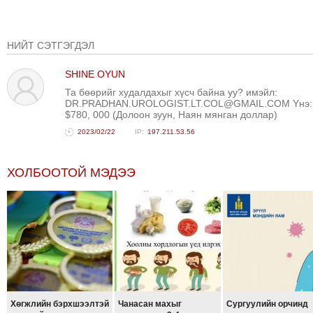
ТОЙРОНД
ГРАНАТ
ДЭЛБЭРСЭН
НИЙТ СЭТГЭГДЭЛ
ОСЛЫН
SHINE OYUN
ЭРГЭН
Та бөөрийг худалдахыг хүсч байна уу? имэйл:
ТОЙРОНД
DR.PRADHAN.UROLOGIST.LT.COL@GMAIL.COM Yнэ:
ТӨВСИЙН
$780, 000 (Долоон зуун, Наян мянган доллар)
ТОДОТГОЛЫН
2023/02/22
197.211.53.56
ЭРГЭН
ТОЙРОНД
ХОЛБООТОЙ МЭДЭЭ
ЕРӨНХИЙЛӨГЧИЙН
СОНГУУЛИЙН
ЭРГЭН
ТОЙРОНД
29
ДҮГЭЭР
СУРГУУЛИЙН
Хөгжлийн бэрхшээлтэй
Чанасан махыг
Сургуулийн орчинд
ЭРГЭН