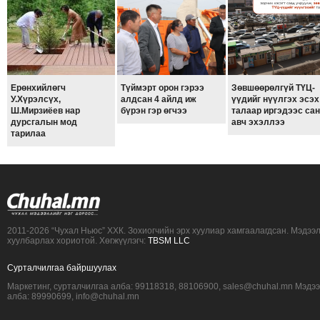
Ерөнхийлөгч
Түймэрт орон гэрээ
Зөвшөөрөлгүй ТҮЦ-
У.Хүрэлсүх,
алдсан 4 айлд иж
үүдийг нүүлгэх эсэх
Ш.Мирзиёев нар
бүрэн гэр өгчээ
талаар иргэдээс са
дурсгалын мод
авч эхэллээ
тарилаа
2011-2026 “Чухал Ньюс” ХХК. Зохиогчийн эрх хуулиар хамгаалагдсан. Мэдээ
хуулбарлах хориотой. Хөгжүүлэгч:
TBSM LLC
Сурталчилгаа байршуулах
Маркетинг, сурталчилгаа алба: 99118318, 88106900, sales@chuhal.mn Мэдэ
алба: 89990699, info@chuhal.mn