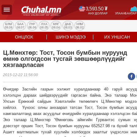
3,593.50
₮
АНУ ДОЛЛАР
УЛААНБААТАР
УЛС
ТӨР
БЯМ
БАА
ПҮР
ЛХА
МЯГ
ДАВ
НЯМ
08.08
08.07
08.06
08.05
08.04
08.03
08.02
НИЙГЭМ
ОНЦЛОХ
ШИНЭ МЭДЭЭ
ИХ УНШСАН
ЭДИЙН
ЗАСАГ
Ц.Мөнхтөр: Тост, Тосон бумбын нуруунд
ЭРҮҮЛ
өмнө олгогдсон тусгай зөвшөөрлүүдийг
МЭНД
хязгаарласан
СПОРТ
2015-12-22 11:56:00
БОЛОВСРОЛ
ENTERTAINMENT
Өчигдөр Засгийн газрын ээлжит хуралдаанаар 40 гаруй асууд
хэлэлцэн дараах шийдвэрүүдийг гаргасан байна. Энэ талаар Мо
ДЭЛХИЙН
Улсын Ерөнхий сайдын Хэвлэлийн төлөөлөгч Ц.Мөнхтөр мэдээ
МЭДЭЭ
хийлээ. Үүнээс олны анхаарал татсан Тост, Тосон бумбын асуу
БИЗНЕС
хамгаалалтанд авах асуудлыг өчигдрийн хуралдаанаар хэлэлцсэн ба
МЭДЭЭ
Энэ талаар Ц.Мөнхтөр “Өмнөговь аймгийн Гурвантэс сумын ну
дэвсгэрт орших Тост, Тосон бумбын нурууны 652527.98 га бүхий тал
НИЙСЛЭЛ
Ашигт малтмалын тухай хуулийн холбогдох заалтыг үндэслэн нө
ТАНИН