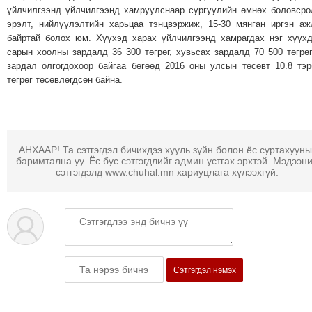
ТОЙРОНД
үйлчилгээнд үйлчилгээнд хамруулснаар сургуулийн өмнөх боловср
эрэлт, нийлүүлэлтийн харьцаа тэнцвэржиж, 15-30 мянган иргэн а
ГРАНАТ
байртай болох юм. Хүүхэд харах үйлчилгээнд хамрагдах нэг хүүх
ДЭЛБЭРСЭН
сарын хоолны зардалд 36 300 төгрөг, хувьсах зардалд 70 500 төгрө
ОСЛЫН
зардал олгогдохоор байгаа бөгөөд 2016 оны улсын төсөвт 10.8 тэ
ЭРГЭН
төгрөг төсөвлөгдсөн байна.
ТОЙРОНД
ТӨВСИЙН
ТОДОТГОЛЫН
ЭРГЭН
АНХААР! Та сэтгэгдэл бичихдээ хууль зүйн болон ёс суртахууны
баримтална уу. Ёс бус сэтгэгдлийг админ устгах эрхтэй. Мэдээн
ТОЙРОНД
сэтгэгдэлд www.chuhal.mn хариуцлага хүлээхгүй.
ЕРӨНХИЙЛӨГЧИЙН
СОНГУУЛИЙН
ЭРГЭН
ТОЙРОНД
29
Сэтгэгдэл нэмэх
ДҮГЭЭР
СУРГУУЛИЙН
ЭРГЭН