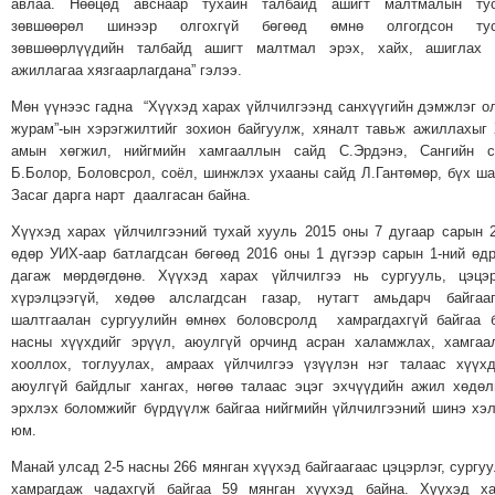
авлаа. Нөөцөд авснаар тухайн талбайд ашигт малтмалын тус
МЭДЭХҮЙ
зөвшөөрөл шинээр олгохгүй бөгөөд өмнө олгогдсон тус
зөвшөөрлүүдийн талбайд ашигт малтмал эрэх, хайх, ашиглах 
ТЕХНОЛОГИ
ажиллагаа хязгаарлагдана” гэлээ.
ЭРДЭНЭТ
Мөн үүнээс гадна “Хүүхэд харах үйлчилгээнд санхүүгийн дэмжлэг о
ҮЙЛДВЭРИЙН
журам”-ын хэрэгжилтийг зохион байгуулж, хяналт тавьж ажиллахыг
ЭРГЭН
амын хөгжил, нийгмийн хамгааллын сайд С.Эрдэнэ, Сангийн с
ТОЙРОНД
Б.Болор, Боловсрол, соёл, шинжлэх ухааны сайд Л.Гантөмөр, бүх ш
Засаг дарга нарт даалгасан байна.
ХАВРЫН
ЧУУЛГАНЫ
Хүүхэд харах үйлчилгээний тухай хууль 2015 оны 7 дугаар сарын 
ЭРГЭН
өдөр УИХ-аар батлагдсан бөгөөд 2016 оны 1 дүгээр сарын 1-ний өд
дагаж мөрдөгдөнө. Хүүхэд харах үйлчилгээ нь сургууль, цэцэр
ТОЙРОНД
хүрэлцээгүй, хөдөө алслагдсан газар, нутагт амьдарч байгааг
"ОУВС"-
шалтгаалан сургуулийн өмнөх боловсролд хамрагдахгүй байгаа 
ИЙН
насны хүүхдийг эрүүл, аюулгүй орчинд асран халамжлах, хамгаа
хооллох, тоглуулах, амраах үйлчилгээ үзүүлэн нэг талаас хүүх
ЭРГЭН
аюулгүй байдлыг хангах, нөгөө талаас эцэг эхчүүдийн ажил хөдө
ТОЙРОНД
эрхлэх боломжийг бүрдүүлж байгаа нийгмийн үйлчилгээний шинэ хэ
"ЖИ
юм.
ТАЙМ"ЫН
Манай улсад 2-5 насны 266 мянган хүүхэд байгаагаас цэцэрлэг, сургу
ЭРГЭН
хамрагдаж чадахгүй байгаа 59 мянган хүүхэд байна. Хүүхэд ха