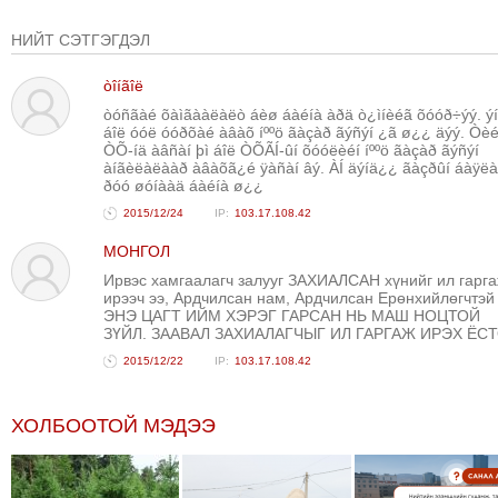
ТОЙРОНД
НИЙТ СЭТГЭГДЭЛ
ЗӨРЧЛИЙН
ХУУЛИЙН
òîíãîë
ЭРГЭН
òóñãàé õàìãààëàëò áèø áàéíà àðä ò¿ìíèéã õóóð÷ýý. ý
áîë óóë óóðõàé àâàõ íººö ãàçàð ãýñýí ¿ã ø¿¿ äýý. Òèé
ТОЙРОНД
ÒÕ-íä àâñàí þì áîë ÒÕÃÍ-ûí õóóëèéí íººö ãàçàð ãýñýí
ЕРӨНХИЙЛӨГЧИЙН
àíãèëàëààð àâàõã¿é ÿàñàí âý. ÀÍ äýíä¿¿ ãàçðûí áàÿë
ðóó øóíààä áàéíà ø¿¿
СОНГУУЛЬ-2017
2015/12/24
103.17.108.42
МОНГОЛ
Ирвэс хамгаалагч залууг ЗАХИАЛСАН хүнийг ил гарг
ирээч ээ, Ардчилсан нам, Ардчилсан Ерөнхийлөгчтэй
ЭНЭ ЦАГТ ИЙМ ХЭРЭГ ГАРСАН НЬ МАШ НОЦТОЙ
ЗҮЙЛ. ЗААВАЛ ЗАХИАЛАГЧЫГ ИЛ ГАРГАЖ ИРЭХ ЁС
2015/12/22
103.17.108.42
ХОЛБООТОЙ МЭДЭЭ