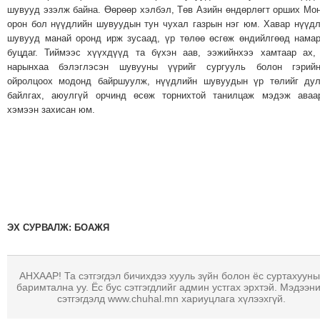
ТОЙРОНД
шувууд эзэлж байна. Өөрөөр хэлбэл, Төв Азийн өндөрлөгт орших Мо
орон бол нүүдлийн шувуудын тун чухал газрын нэг юм. Хавар нүүд
ГРАНАТ
шувууд манай оронд ирж зусаад, үр төлөө өсгөж өндийлгөөд нама
ДЭЛБЭРСЭН
буцдаг. Тиймээс хүүхдүүд та бүхэн аав, ээжийнхээ хамтаар ах,
ОСЛЫН
нарынхаа бэлэглэсэн шувууны үүрийг сургууль болон гэрийн
ЭРГЭН
ойролцоох модонд байршуулж, нүүдлийн шувуудын үр төлийг дул
байлгах, аюулгүй орчинд өсөж торнихтой танилцаж мэдэж аваар
ТОЙРОНД
хэмээн захисан юм.
ТӨВСИЙН
ТОДОТГОЛЫН
ЭРГЭН
ТОЙРОНД
ЕРӨНХИЙЛӨГЧИЙН
СОНГУУЛИЙН
ЭРГЭН
ЭХ СУРВАЛЖ: БОАЖЯ
ТОЙРОНД
29
АНХААР! Та сэтгэгдэл бичихдээ хууль зүйн болон ёс суртахууны
ДҮГЭЭР
баримтална уу. Ёс бус сэтгэгдлийг админ устгах эрхтэй. Мэдээн
СУРГУУЛИЙН
сэтгэгдэлд www.chuhal.mn хариуцлага хүлээхгүй.
ЭРГЭН