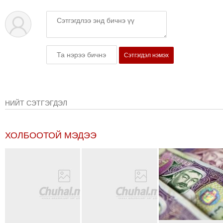
ТОЙРОНД
ЗӨРЧЛИЙН
ХУУЛИЙН
ЭРГЭН
Сэтгэгдэл нэмэх
ТОЙРОНД
ЕРӨНХИЙЛӨГЧИЙН
СОНГУУЛЬ-2017
НИЙТ СЭТГЭГДЭЛ
ХОЛБООТОЙ МЭДЭЭ