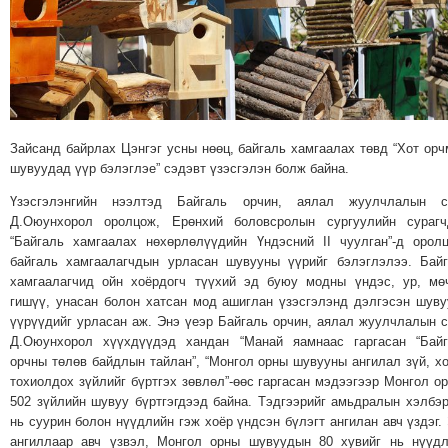
МЭДЭХҮЙ
ТЕХНОЛОГИ
ЭРДЭНЭТ
ҮЙЛДВЭРИЙН
ЭРГЭН
Зайсанд байрлах Цэнгэг усны нөөц, байгаль хамгаалах төвд “Хот ор
ТОЙРОНД
шувуудад үүр бэлэглэе” сэдэвт үзэсгэлэн болж байна.
ХАВРЫН
Үзэсгэлэнгийн нээлтэд Байгаль орчин, аялал жуулчлалын с
ЧУУЛГАНЫ
Д.Оюунхорол оролцож, Ерөнхий боловсролын сургуулийн сурагч
ЭРГЭН
“Байгаль хамгаалах нөхөрлөлүүдийн Үндэсний II чуулган”-д орол
ТОЙРОНД
байгаль хамгаалагчдын урласан шувууны үүрийг бэлэглэлээ. Бай
"ОУВС"-
хамгаалагчид ойн хоёрдогч түүхий эд буюу модны үндэс, ур, мө
гишүү, унасан болон хатсан мод ашиглан үзэсгэлэнд дэлгэсэн шув
ИЙН
үүрүүдийг урласан аж. Энэ үеэр Байгаль орчин, аялал жуулчлалын 
ЭРГЭН
Д.Оюунхорол хүүхдүүдэд хандан “Манай яамнаас гаргасан “Байг
ТОЙРОНД
орчны төлөв байдлын тайлан”, “Монгол орны шувууны ангилал зүй, х
тохиолдох зүйлийг бүртгэх зөвлөл”-өөс гаргасан мэдээгээр Монгол о
"ЖИ
502 зүйлийн шувуу бүртгэгдээд байна. Тэдгээрийг амьдралын хэлбэ
ТАЙМ"ЫН
нь суурин болон нүүдлийн гэж хоёр үндсэн бүлэгт ангилан авч үздэг.
ЭРГЭН
ангиллаар авч үзвэл, Монгол орны шувуудын 80 хувийг нь нүүд