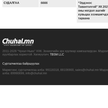
СУДАЛГАА
бббб
“Эрдэнэс
Тавантолгой” ХК 202
оны ногдол ашгийг
хувьцаа эзэмшигчд
тараана
2011-2026 “Чухал Ньюс” ХХК. Зохиогчийн эрх хуулиар хамгаалагдсан. Мэдээ
хуулбарлах хориотой. Хөгжүүлэгч:
TBSM LLC
Сурталчилгаа байршуулах
Маркетинг, сурталчилгаа алба: 99118318, 88106900, sales@chuhal.mn Мэдэ
алба: 89990699, info@chuhal.mn