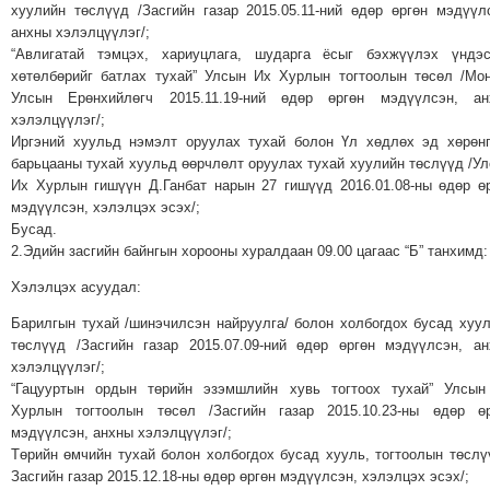
хуулийн төслүүд /Засгийн газар 2015.05.11-ний өдөр өргөн мэдүүл
МЭДЭХҮЙ
анхны хэлэлцүүлэг/;
ТЕХНОЛОГИ
“Авлигатай тэмцэх, хариуцлага, шударга ёсыг бэхжүүлэх үндэс
хөтөлбөрийг батлах тухай” Улсын Их Хурлын тогтоолын төсөл /Мо
ЭРДЭНЭТ
Улсын Ерөнхийлөгч 2015.11.19-ний өдөр өргөн мэдүүлсэн, ан
ҮЙЛДВЭРИЙН
хэлэлцүүлэг/;
ЭРГЭН
Иргэний хуульд нэмэлт оруулах тухай болон Үл хөдлөх эд хөрөн
барьцааны тухай хуульд өөрчлөлт оруулах тухай хуулийн төслүүд /У
ТОЙРОНД
Их Хурлын гишүүн Д.Ганбат нарын 27 гишүүд 2016.01.08-ны өдөр ө
ХАВРЫН
мэдүүлсэн, хэлэлцэх эсэх/;
ЧУУЛГАНЫ
Бусад.
ЭРГЭН
2.Эдийн засгийн байнгын хорооны хуралдаан 09.00 цагаас “Б” танхимд:
ТОЙРОНД
Хэлэлцэх асуудал:
"ОУВС"-
Барилгын тухай /шинэчилсэн найруулга/ болон холбогдох бусад хуу
ИЙН
төслүүд /Засгийн газар 2015.07.09-ний өдөр өргөн мэдүүлсэн, а
ЭРГЭН
хэлэлцүүлэг/;
ТОЙРОНД
“Гацууртын ордын төрийн эзэмшлийн хувь тогтоох тухай” Улсын
Хурлын тогтоолын төсөл /Засгийн газар 2015.10.23-ны өдөр өр
"ЖИ
мэдүүлсэн, анхны хэлэлцүүлэг/;
ТАЙМ"ЫН
Төрийн өмчийн тухай болон холбогдох бусад хууль, тогтоолын төслү
ЭРГЭН
Засгийн газар 2015.12.18-ны өдөр өргөн мэдүүлсэн, хэлэлцэх эсэх/;