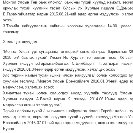
Монгол Улсын Төв банк /Монгол банк/-ны тухай хуульд нэмэлт, өөрч
ТОЙРОНД
оруулах тухай хуулийн төсөл /Улсын Их Хурлын гишүүн С.Дэмбэ
ГРАНАТ
Б.Гарамгайбаатар нарын 2015.08.21-ний өдөр өргөн мэдүүлсэн, хэлэ
ДЭЛБЭРСЭН
эсэх/.
ОСЛЫН
3.Төрийн байгуулалтын байнгын хорооны хуралдаан 14.00 цагаас
танхимд:
ЭРГЭН
ТОЙРОНД
Хэлэлцэх асуудал:
ТӨВСИЙН
“Монгол Улсын урт хугацааны тогтвортой хөгжлийн үзэл баримтлал /2
ТОДОТГОЛЫН
2030 он/ батлах тухай” Улсын Их Хурлын тогтоолын төсөл /Улсы
ЭРГЭН
Хурлын гишүүн Б.Гарамгайбаатар, С.Бямбацогт, Н.Батцэрэг нары
гишүүн 2016.01.04-ний өдөр өргөн мэдүүлсэн, хэлэлцэх эсэх/;
ТОЙРОНД
Улс төрийн намын тухай /шинэчилсэн найруулга/ болон холбогдох б
ЕРӨНХИЙЛӨГЧИЙН
хуулийн төслүүд /Монгол Улсын Ерөнхийлөгч 2016.01.04-ний өдөр ө
СОНГУУЛИЙН
мэдүүлсэн, хэлэлцэх эсэх/;
Хяналтын тухай болон холбогдох бусад хуулийн төслүүд /Улсын
ЭРГЭН
Хурлын гишүүн А.Бакей нарын 9 гишүүн 2014.06.10-ны өдөр өр
ТОЙРОНД
мэдүүлсэн анхны хэлэлцүүлэг/;
29
Төрийн албаны тухай /шинэчилсэн найруулга/ болон Төрийн албаны т
ДҮГЭЭР
хуульд нэмэлт, өөрчлөлт оруулах тухай хуулийн төслүүд /Монгол У
Ерөнхийлөгч 2015.07.01-ний өдөр өргөн мэдүүлсэн, анхны хэлэлцүүлэг
СУРГУУЛИЙН
Бусад.
ЭРГЭН