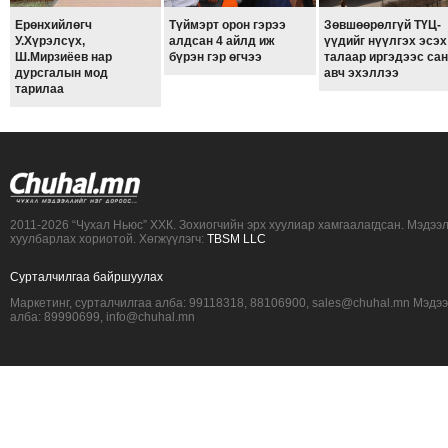
Ерөнхийлөгч
Түймэрт орон гэрээ
Зөвшөөрөлгүй ТҮЦ-
У.Хүрэлсүх,
алдсан 4 айлд иж
үүдийг нүүлгэх эсэх
Ш.Мирзиёев нар
бүрэн гэр өгчээ
талаар иргэдээс са
дурсгалын мод
авч эхэллээ
тарилаа
2011-2026 “Чухал Ньюс” ХХК. Зохиогчийн эрх хуулиар хамгаалагдсан. Мэдээ
хуулбарлах хориотой. Хөгжүүлэгч:
TBSM LLC
Сурталчилгаа байршуулах
Маркетинг, сурталчилгаа алба: 99118318, 88106900, sales@chuhal.mn Мэдэ
алба: 89990699, info@chuhal.mn