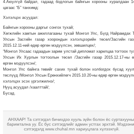
4.Аюулгүй байдал, гадаад бодлогын байнгын хорооны хуралдаан 1
ТОЙРОНД
цагаас “Б” танхимд:
ЗӨРЧЛИЙН
Хэлэлцэх асуудал:
ХУУЛИЙН
Байнгын хорооны даргыг сонгох тухай;
ЭРГЭН
Хөгжлийн хамтын ажиллагааны тухай Монгол Улс, Бүгд Найрамдах 
ТОЙРОНД
Улсын Засгийн газар хоорондын хэлэлцээрийн төсөл/Засгийн га
ЕРӨНХИЙЛӨГЧИЙН
2015.12.11-ний өдөр өргөн мэдүүлсэн, зөвшилцөх/;
“Монгол Улсаас гадаадын зарим улстай дипломат харилцаа тогтоох ту
СОНГУУЛЬ-2017
Улсын Их Хурлын тогтоолын төсөл /Засгийн газар 2015.12.17-ны 
өргөн мэдүүлсэн/;
Монгол Улс байнга төвийг сахих тухай болон холбогдох бусад хуу
төслүүд /Монгол Улсын Ерөнхийлөгч 2015.10.20-ны өдөр өргөн мэдүүл
хэлэлцэх эсэх үргэлжилнэ/;
Нууц асуудал /хаалттай/;
Бусад.
АНХААР! Та сэтгэгдэл бичихдээ хууль зүйн болон ёс суртахууны
баримтална уу. Ёс бус сэтгэгдлийг админ устгах эрхтэй. Мэдээн
сэтгэгдэлд www.chuhal.mn хариуцлага хүлээхгүй.