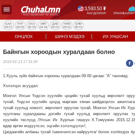
3,593.50
₮
АНУ ДОЛЛАР
УЛААНБААТАР
УЛС
ТӨР
БАА
ПҮР
ЛХА
МЯГ
ДАВ
НЯМ
БЯМ
08.07
08.06
08.05
08.04
08.03
08.02
08.01
НИЙГЭМ
ОНЦЛОХ
ШИНЭ МЭДЭЭ
ИХ УНШСАН
ЭДИЙН
ЗАСАГ
Байнгын хороодын хуралдаан болно
ЭРҮҮЛ
2016-01-13 17:31:00
МЭНД
СПОРТ
1.Хууль зүйн байнгын хорооны хуралдаан 09.00 цагаас “А” танхимд:
БОЛОВСРОЛ
Хэлэлцэх асуудал:
ENTERTAINMENT
ДЭЛХИЙН
Монгол Улсын Үндсэн хуулийн цэцийн тухай хуульд өөрчлөлт ору
тухай, Үндсэн хуулийн цэцэд маргаан хянан шийдвэрлэх ажиллаг
МЭДЭЭ
тухай хуульд нэмэлт, өөрчлөлт оруулах тухай, Монгол Улсын Их Ху
БИЗНЕС
чуулганы хуралдааны дэгийн тухай хуульд өөрчлөлт оруулах ту
МЭДЭЭ
хуулийн төслүүд /Улсын Их Хурлын гишүүн Х.Тэмүүжин 2015.12.1
өдөр өргөн мэдүүлсэн, эцсийн хэлэлцүүлэг/;
НИЙСЛЭЛ
Цагдаагийн албаны тухай /шинэчилсэн найруулга/ болон холбогдох б
ТАНИН