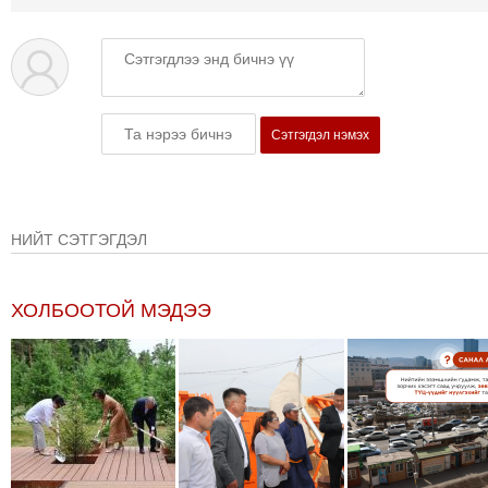
Сэтгэгдэл нэмэх
НИЙТ СЭТГЭГДЭЛ
ХОЛБООТОЙ МЭДЭЭ