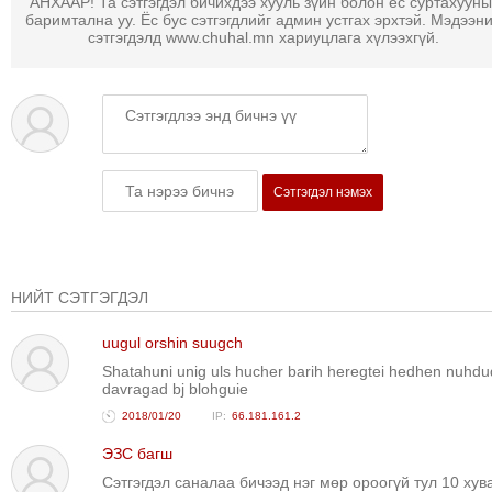
АНХААР! Та сэтгэгдэл бичихдээ хууль зүйн болон ёс суртахууны
ТОЙРОНД
баримтална уу. Ёс бус сэтгэгдлийг админ устгах эрхтэй. Мэдээн
сэтгэгдэлд www.chuhal.mn хариуцлага хүлээхгүй.
ГРАНАТ
ДЭЛБЭРСЭН
ОСЛЫН
ЭРГЭН
ТОЙРОНД
ТӨВСИЙН
Сэтгэгдэл нэмэх
ТОДОТГОЛЫН
ЭРГЭН
ТОЙРОНД
ЕРӨНХИЙЛӨГЧИЙН
НИЙТ СЭТГЭГДЭЛ
СОНГУУЛИЙН
uugul orshin suugch
ЭРГЭН
Shatahuni unig uls hucher barih heregtei hedhen nuhdu
ТОЙРОНД
davragad bj blohguie
29
2018/01/20
66.181.161.2
ДҮГЭЭР
ЭЗС багш
СУРГУУЛИЙН
Сэтгэгдэл саналаа бичээд нэг мөр ороогүй тул 10 хув
ЭРГЭН