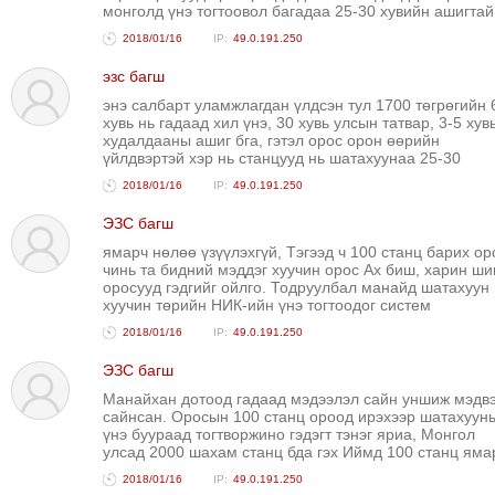
монголд үнэ тогтоовол багадаа 25-30 хувийн ашигтай
2018/01/16
49.0.191.250
эзс багш
энэ салбарт уламжлагдан үлдсэн тул 1700 төгрөгийн 
хувь нь гадаад хил үнэ, 30 хувь улсын татвар, 3-5 хув
худалдааны ашиг бга, гэтэл орос орон өөрийн
үйлдвэртэй хэр нь станцууд нь шатахуунаа 25-30
2018/01/16
49.0.191.250
ЭЗС багш
ямарч нөлөө үзүүлэхгүй, Тэгээд ч 100 станц барих ор
чинь та бидний мэддэг хуучин орос Ах биш, харин ши
оросууд гэдгийг ойлго. Тодруулбал манайд шатахуун
хуучин төрийн НИК-ийн үнэ тогтоодог систем
2018/01/16
49.0.191.250
ЭЗС багш
Манайхан дотоод гадаад мэдээлэл сайн уншиж мэдв
сайнсан. Оросын 100 станц ороод ирэхээр шатахуун
үнэ буураад тогтворжино гэдэгт тэнэг яриа, Монгол
улсад 2000 шахам станц бда гэх Иймд 100 станц яма
2018/01/16
49.0.191.250