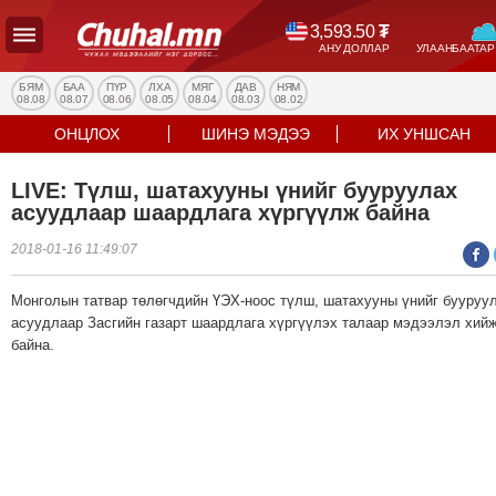
3,593.50
₮
АНУ ДОЛЛАР
УЛААНБААТАР
УЛС
ТӨР
БЯМ
БАА
ПҮР
ЛХА
МЯГ
ДАВ
НЯМ
08.08
08.07
08.06
08.05
08.04
08.03
08.02
НИЙГЭМ
ОНЦЛОХ
ШИНЭ МЭДЭЭ
ИХ УНШСАН
ЭДИЙН
ЗАСАГ
LIVE: Түлш, шатахууны үнийг бууруулах
ЭРҮҮЛ
асуудлаар шаардлага хүргүүлж байна
МЭНД
2018-01-16 11:49:07
СПОРТ
БОЛОВСРОЛ
Монголын татвар төлөгчдийн ҮЭХ-ноос түлш, шатахууны үнийг бууруу
ENTERTAINMENT
асуудлаар Засгийн газарт шаардлага хүргүүлэх талаар мэдээлэл хий
байна.
ДЭЛХИЙН
МЭДЭЭ
БИЗНЕС
МЭДЭЭ
НИЙСЛЭЛ
ТАНИН