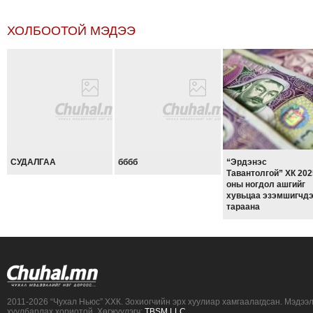
ХОЛБООТОЙ МЭДЭЭ
СУДАЛГАА
бббб
“Эрдэнэс
Тавантолгой” ХК 202
оны ногдол ашгийг
хувьцаа эзэмшигчд
тараана
2011-2026 “Чухал Ньюс” ХХК. Зохиогчийн эрх хуулиар хамгаалагдсан. Мэдээ
хуулбарлах хориотой. Хөгжүүлэгч:
TBSM LLC