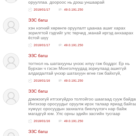
орууллаа. доороос нь дээш уншаарай
ТОЙРОНД
2018/01/17
49.0.191.250
ЗӨРЧЛИЙН
ЭЗС багш
ХУУЛИЙН
хэн нэгний хөрөнгө оруулалт цаанаа ашиг харах
ЭРГЭН
зорилгтой гэдгийг улс төрчид ,манай иргэд анхаарах
ТОЙРОНД
ёстой шүү
ЕРӨНХИЙЛӨГЧИЙН
2018/01/17
49.0.191.250
СОНГУУЛЬ-2017
ЭЗС багш
тогтнол нь шатахууны үнээс илүү гэж боддог. Ер нь
Бурхан ч гэсэн Монголчуудад зориулаад ашиггүй
алдагдалтай үнээр шатахуун өгнө гэж байхгүй,
2018/01/16
49.0.191.250
ЭЗС багш
дэмжээгүй итгээгүйдээ толгойгоо шаагаад сууж байдаг
Ингэхээр оросуудыг оруулж ирэх талаар яриад байга
хүмүүс оросуудын захиалга биелүүлэгч нар байж
магадгүй юм. Улс орны эдийн засгийн тусгаар
2018/01/16
49.0.191.250
ЭЗС багш