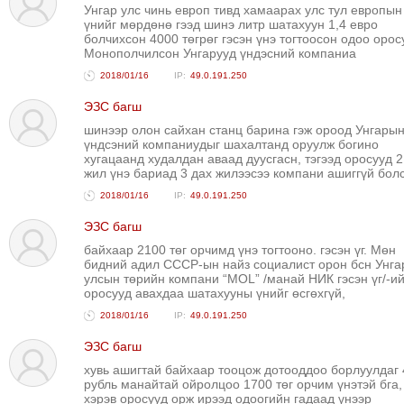
Унгар улс чинь европ тивд хамаарах улс тул европын
үнийг мөрдөнө гээд шинэ литр шатахуун 1,4 евро
болчихсон 4000 төгрөг гэсэн үнэ тогтоосон одоо орос
Монополчилсон Унгарууд үндэсний компаниа
2018/01/16
49.0.191.250
ЭЗС багш
шинээр олон сайхан станц барина гэж ороод Унгары
үндсэний компаниудыг шахалтанд оруулж богино
хугацаанд худалдан аваад дуусгасн, тэгээд оросууд 2
жил үнэ бариад 3 дах жилээсээ компани ашиггүй бол
2018/01/16
49.0.191.250
ЭЗС багш
байхаар 2100 төг орчимд үнэ тогтооно. гэсэн үг. Мөн
бидний адил СССР-ын найз социалист орон бсн Унга
улсын төрийн компани “MOL” /манай НИК гэсэн үг/-ий
оросууд авахдаа шатахууны үнийг өсгөхгүй,
2018/01/16
49.0.191.250
ЭЗС багш
хувь ашигтай байхаар тооцож дотооддоо борлуулдаг 
рубль манайтай ойролцоо 1700 төг орчим үнэтэй бга,
хэрэв оросууд орж ирээд одоогийн гадаад үнээр