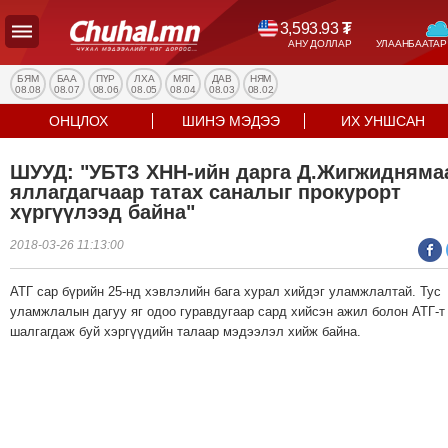
3,593.93
₮
АНУ ДОЛЛАР
УЛААНБААТАР
УЛС
ТӨР
БЯМ
БАА
ПҮР
ЛХА
МЯГ
ДАВ
НЯМ
08.08
08.07
08.06
08.05
08.04
08.03
08.02
НИЙГЭМ
ОНЦЛОХ
ШИНЭ МЭДЭЭ
ИХ УНШСАН
ЭДИЙН
ЗАСАГ
ШУУД: "УБТЗ ХНН-ийн дарга Д.Жигжидняма
ЭРҮҮЛ
яллагдагчаар татах саналыг прокурорт
МЭНД
хүргүүлээд байна"
СПОРТ
2018-03-26 11:13:00
БОЛОВСРОЛ
ENTERTAINMENT
АТГ сар бүрийн 25-нд хэвлэлийн бага хурал хийдэг уламжлалтай. Тус
уламжлалын дагуу яг одоо гуравдугаар сард хийсэн ажил болон АТГ-т
ДЭЛХИЙН
шалгагдаж буй хэргүүдийн талаар мэдээлэл хийж байна.
МЭДЭЭ
БИЗНЕС
МЭДЭЭ
НИЙСЛЭЛ
ТАНИН