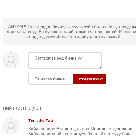
ТОЙРОНД
ГРАНАТ
ДЭЛБЭРСЭН
ОСЛЫН
АНХААР! Та сэтгэгдэл бичихдээ хууль зүйн болон ёс суртахууны
баримтална уу. Ёс бус сэтгэгдлийг админ устгах эрхтэй. Мэдээн
ЭРГЭН
сэтгэгдэлд www.chuhal.mn хариуцлага хүлээхгүй.
ТОЙРОНД
ТӨВСИЙН
ТОДОТГОЛЫН
ЭРГЭН
ТОЙРОНД
Сэтгэгдэл нэмэх
ЕРӨНХИЙЛӨГЧИЙН
СОНГУУЛИЙН
ЭРГЭН
ТОЙРОНД
НИЙТ СЭТГЭГДЭЛ
29
ДҮГЭЭР
Тянь Фу Тай
СУРГУУЛИЙН
Хайяааааооо Өнөдөл далагаа Малгашоо хулгачооо
Хайяааааооо ийхаа мааоууу бааа ийхаа мууу бааа
ЭРГЭН