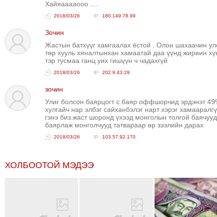
Хайяааааооо ....
ТОЙРОНД
2018/03/26
180.149.78.99
ЗӨРЧЛИЙН
Зочин
ХУУЛИЙН
Жастын батхүүг хамгаалах ёстой . Олон шахаачин ул
ЭРГЭН
төр хууль хяналтынхан хамаатай даа үүнд жириин хү
ТОЙРОНД
тэр тусмаа ганц уих гишүүн ч чадахгүй
ЕРӨНХИЙЛӨГЧИЙН
2018/03/26
202.9.43.29
СОНГУУЛЬ-2017
зочин
Улиг болсон баярцогт с.баяр оффшорчид эрдэнэт 4
хулгайч нар элбэг сайханбэлэг нарт хэрэг хамааралг
гэнэ биз.жаст шоронд үхээд монголын толгой баячууд
баярлаж монголчууд татвараар өр зээлийн дарах
2018/03/26
103.57.92.170
ХОЛБООТОЙ МЭДЭЭ