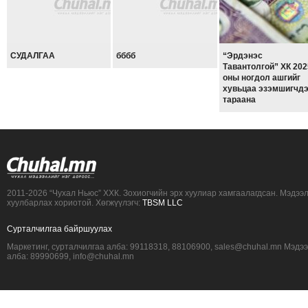
СУДАЛГАА
бббб
“Эрдэнэс
Тавантолгой” ХК 202
оны ногдол ашгийг
хувьцаа эзэмшигчд
тараана
2011-2026 “Чухал Ньюс” ХХК. Зохиогчийн эрх хуулиар хамгаалагдсан. Мэдээ
хуулбарлах хориотой. Хөгжүүлэгч:
TBSM LLC
Сурталчилгаа байршуулах
Маркетинг, сурталчилгаа алба: 99118318, 88106900, sales@chuhal.mn Мэдэ
алба: 89990699, info@chuhal.mn