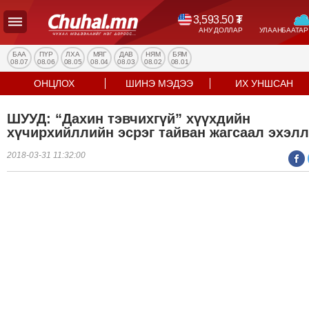
3,593.50
₮
АНУ ДОЛЛАР
УЛААНБААТАР
УЛС
ТӨР
БАА
ПҮР
ЛХА
МЯГ
ДАВ
НЯМ
БЯМ
08.07
08.06
08.05
08.04
08.03
08.02
08.01
НИЙГЭМ
ОНЦЛОХ
ШИНЭ МЭДЭЭ
ИХ УНШСАН
ЭДИЙН
ЗАСАГ
ШУУД: “Дахин тэвчихгүй” хүүхдийн
ЭРҮҮЛ
хүчирхийллийн эсрэг тайван жагсаал эхэл
МЭНД
2018-03-31 11:32:00
СПОРТ
БОЛОВСРОЛ
ENTERTAINMENT
ДЭЛХИЙН
МЭДЭЭ
БИЗНЕС
МЭДЭЭ
НИЙСЛЭЛ
ТАНИН