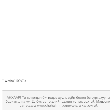
МЭДЭХҮЙ
ТЕХНОЛОГИ
ЭРДЭНЭТ
ҮЙЛДВЭРИЙН
ЭРГЭН
ТОЙРОНД
ХАВРЫН
ЧУУЛГАНЫ
ЭРГЭН
ТОЙРОНД
"ОУВС"-
ИЙН
" width="100%">
ЭРГЭН
ТОЙРОНД
"ЖИ
АНХААР! Та сэтгэгдэл бичихдээ хууль зүйн болон ёс суртахууны
ТАЙМ"ЫН
баримтална уу. Ёс бус сэтгэгдлийг админ устгах эрхтэй. Мэдээн
сэтгэгдэлд www.chuhal.mn хариуцлага хүлээхгүй.
ЭРГЭН