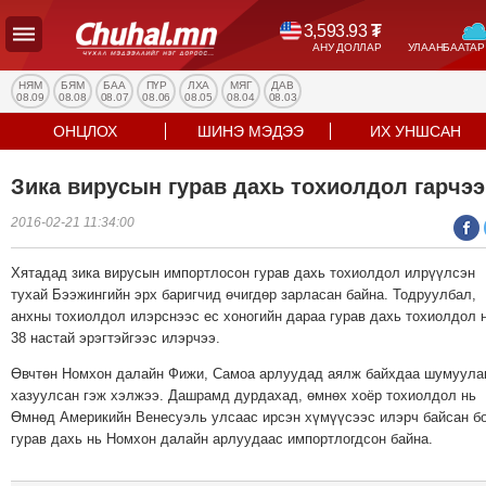
3,593.93
₮
АНУ ДОЛЛАР
УЛААНБААТАР
УЛС
ТӨР
НЯМ
БЯМ
БАА
ПҮР
ЛХА
МЯГ
ДАВ
08.09
08.08
08.07
08.06
08.05
08.04
08.03
НИЙГЭМ
ОНЦЛОХ
ШИНЭ МЭДЭЭ
ИХ УНШСАН
ЭДИЙН
ЗАСАГ
Зика вирусын гурав дахь тохиолдол гарчээ
ЭРҮҮЛ
2016-02-21 11:34:00
МЭНД
СПОРТ
Хятадад зика вирусын импортлосон гурав дахь тохиолдол илрүүлсэн
БОЛОВСРОЛ
тухай Бээжингийн эрх баригчид өчигдөр зарласан байна. Тодруулбал,
ENTERTAINMENT
анхны тохиолдол илэрснээс ес хоногийн дараа гурав дахь тохиолдол 
38 настай эрэгтэйгээс илэрчээ.
ДЭЛХИЙН
МЭДЭЭ
Өвчтөн Номхон далайн Фижи, Самоа арлуудад аялж байхдаа шумуула
хазуулсан гэж хэлжээ. Дашрамд дурдахад, өмнөх хоёр тохиолдол нь
БИЗНЕС
Өмнөд Америкийн Венесуэль улсаас ирсэн хүмүүсээс илэрч байсан б
МЭДЭЭ
гурав дахь нь Номхон далайн арлуудаас импортлогдсон байна.
НИЙСЛЭЛ
ТАНИН