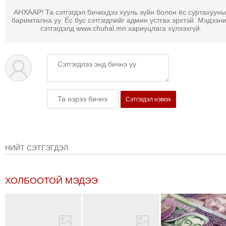
МЭДЭХҮЙ
АНХААР! Та сэтгэгдэл бичихдээ хууль зүйн болон ёс суртахууны
баримтална уу. Ёс бус сэтгэгдлийг админ устгах эрхтэй. Мэдээн
ТЕХНОЛОГИ
сэтгэгдэлд www.chuhal.mn хариуцлага хүлээхгүй.
ЭРДЭНЭТ
ҮЙЛДВЭРИЙН
ЭРГЭН
ТОЙРОНД
ХАВРЫН
Сэтгэгдэл нэмэх
ЧУУЛГАНЫ
ЭРГЭН
ТОЙРОНД
"ОУВС"-
НИЙТ СЭТГЭГДЭЛ
ИЙН
ЭРГЭН
ТОЙРОНД
ХОЛБООТОЙ МЭДЭЭ
"ЖИ
ТАЙМ"ЫН
ЭРГЭН