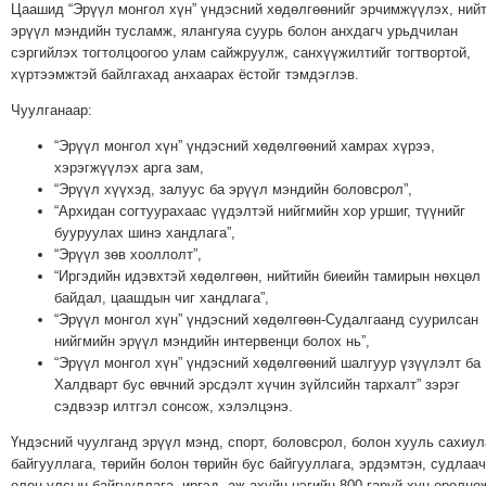
Цаашид “Эрүүл монгол хүн” үндэсний хөдөлгөөнийг эрчимжүүлэх, ний
ТОЙРОНД
эрүүл мэндийн тусламж, ялангуяа суурь болон анхдагч урьдчилан
ЗӨРЧЛИЙН
сэргийлэх тогтолцоогоо улам сайжруулж, санхүүжилтийг тогтвортой,
хүртээмжтэй байлгахад анхаарах ёстойг тэмдэглэв.
ХУУЛИЙН
ЭРГЭН
Чуулганаар:
ТОЙРОНД
“Эрүүл монгол хүн” үндэсний хөдөлгөөний хамрах хүрээ,
ЕРӨНХИЙЛӨГЧИЙН
хэрэгжүүлэх арга зам,
СОНГУУЛЬ-2017
“Эрүүл хүүхэд, залуус ба эрүүл мэндийн боловсрол”,
“Архидан согтуурахаас үүдэлтэй нийгмийн хор уршиг, түүнийг
бууруулах шинэ хандлага”,
“Эрүүл зөв хооллолт”,
“Иргэдийн идэвхтэй хөдөлгөөн, нийтийн биеийн тамирын нөхцөл
байдал, цаашдын чиг хандлага”,
“Эрүүл монгол хүн” үндэсний хөдөлгөөн-Судалгаанд суурилсан
нийгмийн эрүүл мэндийн интервенци болох нь”,
“Эрүүл монгол хүн” үндэсний хөдөлгөөний шалгуур үзүүлэлт ба
Халдварт бус өвчний эрсдэлт хүчин зүйлсийн тархалт” зэрэг
сэдвээр илтгэл сонсож, хэлэлцэнэ.
Үндэсний чуулганд эрүүл мэнд, спорт, боловсрол, болон хууль сахиул
байгууллага, төрийн болон төрийн бус байгууллага, эрдэмтэн, судлаач
олон улсын байгууллага, иргэд, аж ахуйн нэгийн 800 гаруй хүн оролцо