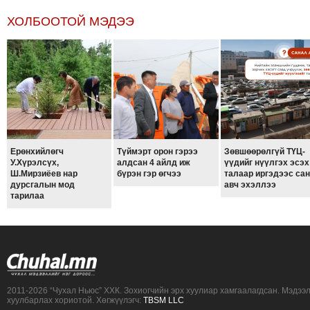
ХОЛБООТОЙ МЭДЭЭ
Ерөнхийлөгч
Түймэрт орон гэрээ
Зөвшөөрөлгүй ТҮЦ-
У.Хүрэлсүх,
алдсан 4 айлд иж
үүдийг нүүлгэх эсэх
Ш.Мирзиёев нар
бүрэн гэр өгчээ
талаар иргэдээс са
дурсгалын мод
авч эхэллээ
тарилаа
2011-2026 “Чухал Ньюс” ХХК. Зохиогчийн эрх хуулиар хамгаалагдсан. Мэдээ
хуулбарлах хориотой. Хөгжүүлэгч:
TBSM LLC