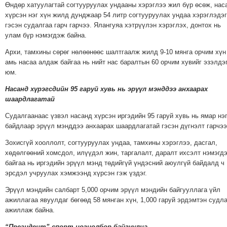
Өндөр хатуулагтай согтууруулах ундааны хэрэглээ жил бүр өсөж, нас
хүрсэн нэг хүн жилд дунджаар 54 литр согтууруулах ундаа хэрэглэдэг
гэсэн судалгаа гарч гарчээ. Ялангуяа хэтрүүлэн хэрэглэх, донтох нь
улам бүр нэмэгдэж байна.
Архи, тамхины сөрөг нөлөөнөөс шалтгаалж жилд 9-10 мянга орчим хүн
амь насаа алдаж байгаа нь нийт нас баралтын 60 орчим хувийг эзэлдэ
юм.
Насанд хүрэгсдийн 95
гаруй хувь нь эрүүл мэнддээ анхаарах
шаардлагатай
Судалгаанаас үзвэл насанд хүрсэн иргэдийн 95 гаруй хувь нь ямар нэ
байдлаар эрүүл мэнддээ анхаарах шаардлагатай гэсэн дүгнэлт гарчээ
Зохисгүй хооллолт, согтууруулах ундаа, тамхины хэрэглээ, дасгал,
хөдөлгөөний хомсдол, илүүдэл жин, таргалалт, даралт ихсэлт нэмэгд
байгаа нь иргэдийн эрүүл мэнд төдийгүй үндэсний аюулгүй байдалд ч
эрсдэл учруулах хэмжээнд хүрсэн гэж үздэг.
Эрүүл мэндийн салбарт 5,000 орчим эрүүл мэндийн байгууллага үйл
ажиллагаа явуулдаг бөгөөд 58 мянган хүн, 1,000 гаруй эрдэмтэн судл
ажиллаж байна.
“Президент” спорт цогцолбор байгуулна