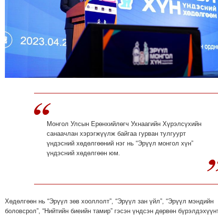
МЭДЭХҮЙ
ТЕХНОЛОГИ
ЭРДЭНЭТ
ҮЙЛДВЭРИЙН
ЭРГЭН
ТОЙРОНД
ХАВРЫН
ЧУУЛГАНЫ
ЭРГЭН
ТОЙРОНД
Монгол Улсын Ерөнхийлөгч Ухнаагийн Хүрэлсүхийн
санаачлан хэрэгжүүлж байгаа гурван тулгуурт
"ОУВС"-
үндэсний хөдөлгөөний нэг нь “Эрүүл монгол хүн”
ИЙН
үндэсний хөдөлгөөн юм.
ЭРГЭН
ТОЙРОНД
"ЖИ
ТАЙМ"ЫН
Хөдөлгөөн нь “Эрүүл зөв хооллолт”, “Эрүүл зан үйл”, “Эрүүл мэндийн
ЭРГЭН
боловсрол”, “Нийтийн биеийн тамир” гэсэн үндсэн дөрвөн бүрэлдэхүүн