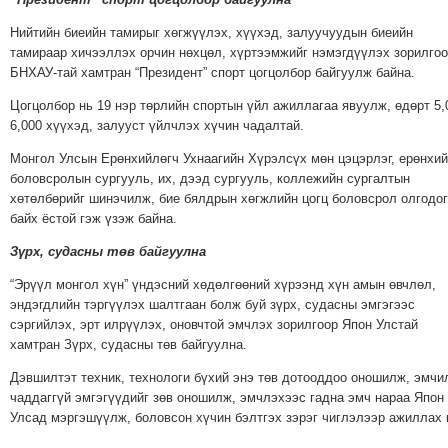
Нийтийн биеийн тамирыг хөгжүүлэх, хүүхэд, залуучуудын биеийн
тамираар хичээллэх орчин нөхцөл, хүртээмжийг нэмэгдүүлэх зорилго
БНХАУ-тай хамтран “Президент” спорт цогцолбор байгуулж байна.
Цогцолбор нь 19 нэр төрлийн спортын үйл ажиллагаа явуулж, өдөрт 5,
6,000 хүүхэд, залууст үйлчлэх хүчин чадалтай.
Монгол Улсын Ерөнхийлөгч Ухнаагийн Хүрэлсүх мөн цэцэрлэг, ерөнхий
боловсролын сургууль, их, дээд сургууль, коллежийн сургалтын
хөтөлбөрийг шинэчилж, бие бялдрын хөгжлийн цогц боловсрол олгодог
байх ёстой гэж үзэж байна.
Зүрх, судасны төв байгуулна
“Эрүүл монгол хүн” үндэсний хөдөлгөөний хүрээнд хүн амын өвчлөл,
эндэгдлийн тэргүүлэх шалтгаан болж буй зүрх, судасны эмгэгээс
сэргийлэх, эрт илрүүлэх, оновчтой эмчлэх зорилгоор Япон Улстай
хамтран Зүрх, судасны төв байгуулна.
Дэвшилтэт техник, технологи бүхий энэ төв дотооддоо оношилж, эмчи
чаддаггүй эмгэгүүдийг зөв оношилж, эмчлэхээс гадна эмч нараа Япон
Улсад мэргэшүүлж, боловсон хүчин бэлтгэх зэрэг чиглэлээр ажиллах