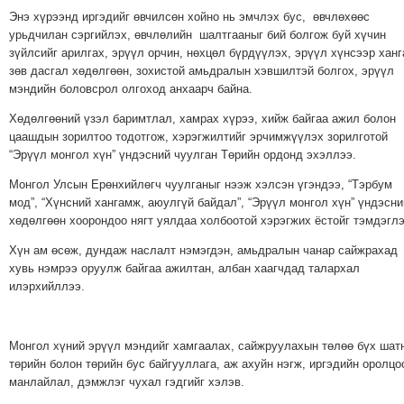
ТОЙРОНД
Энэ хүрээнд иргэдийг өвчилсөн хойно нь эмчлэх бус, өвчлөхөөс
ГРАНАТ
урьдчилан сэргийлэх, өвчлөлийн шалтгааныг бий болгож буй хүчин
зүйлсийг арилгах, эрүүл орчин, нөхцөл бүрдүүлэх, эрүүл хүнсээр ханг
ДЭЛБЭРСЭН
зөв дасгал хөдөлгөөн, зохистой амьдралын хэвшилтэй болгох, эрүүл
ОСЛЫН
мэндийн боловсрол олгоход анхаарч байна.
ЭРГЭН
Хөдөлгөөний үзэл баримтлал, хамрах хүрээ, хийж байгаа ажил болон
ТОЙРОНД
цаашдын зорилтоо тодотгож, хэрэгжилтийг эрчимжүүлэх зорилготой
ТӨВСИЙН
“Эрүүл монгол хүн” үндэсний чуулган Төрийн ордонд эхэллээ.
ТОДОТГОЛЫН
Монгол Улсын Ерөнхийлөгч чуулганыг нээж хэлсэн үгэндээ, “Тэрбум
ЭРГЭН
мод”, “Хүнсний хангамж, аюулгүй байдал”, “Эрүүл монгол хүн” үндэсни
ТОЙРОНД
хөдөлгөөн хоорондоо нягт уялдаа холбоотой хэрэгжих ёстойг тэмдэглэ
ЕРӨНХИЙЛӨГЧИЙН
Хүн ам өсөж, дундаж наслалт нэмэгдэн, амьдралын чанар сайжрахад
СОНГУУЛИЙН
хувь нэмрээ оруулж байгаа ажилтан, албан хаагчдад талархал
ЭРГЭН
илэрхийллээ.
ТОЙРОНД
29
Монгол хүний эрүүл мэндийг хамгаалах, сайжруулахын төлөө бүх шат
ДҮГЭЭР
төрийн болон төрийн бус байгууллага, аж ахуйн нэгж, иргэдийн оролцо
СУРГУУЛИЙН
манлайлал, дэмжлэг чухал гэдгийг хэлэв.
ЭРГЭН