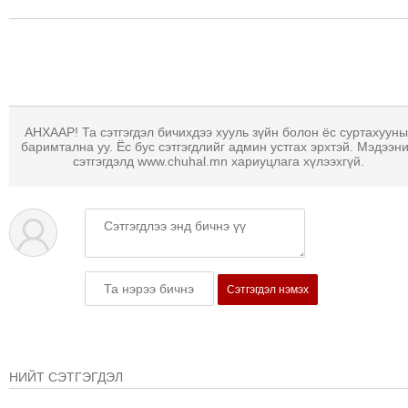
АНХААР! Та сэтгэгдэл бичихдээ хууль зүйн болон ёс суртахууны
баримтална уу. Ёс бус сэтгэгдлийг админ устгах эрхтэй. Мэдээн
сэтгэгдэлд www.chuhal.mn хариуцлага хүлээхгүй.
Сэтгэгдэл нэмэх
НИЙТ СЭТГЭГДЭЛ