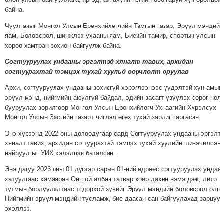
байна.
Чуулганыг Монгол Улсын Ерөнхийлөгчийн Тамгын газар, Эрүүл мэндий
яам, Боловсрол, шинжлэх ухааны яам, Биеийн тамир, спортын улсын
хороо хамтран зохион байгуулж байна.
Согтууруулах ундааны эргэлтэд хяналт тавих, архидан
согтуурахтай тэмцэх тухай хуульд өөрчлөлт оруулав
Архи, согтууруулах ундааны зохисгүй хэрэглээнээс үүдэлтэй хүн амы
эрүүл мэнд, нийгмийн аюулгүй байдал, эдийн засагт үзүүлэх сөрөг нө
бууруулах зорилгоор Монгол Улсын Ерөнхийлөгч Ухнаагийн Хүрэлсүх
Монгол Улсын Засгийн газарт чиглэл өгөх тухай зарлиг гаргасан.
Энэ хүрээнд 2022 оны долоодугаар сард Согтууруулах ундааны эргэл
хяналт тавих, архидан согтуурахтай тэмцэх тухай хуулийн шинэчилсэ
найруулгыг УИХ хэлэлцэн баталсан.
Энэ дагуу 2023 оны 01 дүгээр сарын 01-ний өдрөөс согтууруулах унда
хатуулгаас хамааран Онцгой албан татвар хоёр дахин нэмэгдэж, литр
тутмын борлуулалтаас тодорхой хувийг Эрүүл мэндийн боловсрол олг
Нийгмийн эрүүл мэндийн тусламж, бие даасан сан байгуулахад зарцу
эхэллээ.