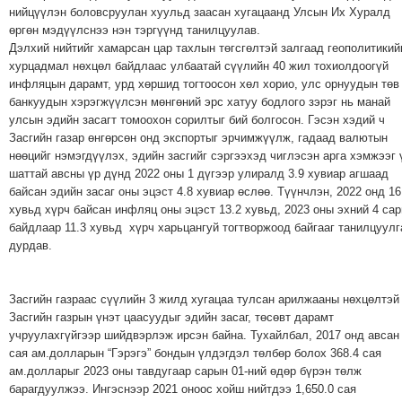
ТОЙРОНД
нийцүүлэн боловсруулан хуульд заасан хугацаанд Улсын Их Хуралд
өргөн мэдүүлснээ нэн тэргүүнд танилцуулав.
ГРАНАТ
Дэлхий нийтийг хамарсан цар тахлын төгсгөлтэй залгаад геополитикий
ДЭЛБЭРСЭН
хурцадмал нөхцөл байдлаас улбаатай сүүлийн 40 жил тохиолдоогүй
ОСЛЫН
инфляцын дарамт, урд хөршид тогтоосон хөл хорио, улс орнуудын төв
ЭРГЭН
банкуудын хэрэгжүүлсэн мөнгөний эрс хатуу бодлого зэрэг нь манай
улсын эдийн засагт томоохон сорилтыг бий болгосон. Гэсэн хэдий ч
ТОЙРОНД
Засгийн газар өнгөрсөн онд экспортыг эрчимжүүлж, гадаад валютын
ТӨВСИЙН
нөөцийг нэмэгдүүлэх, эдийн засгийг сэргээхэд чиглэсэн арга хэмжээг 
ТОДОТГОЛЫН
шаттай авсны үр дүнд 2022 оны 1 дүгээр улиралд 3.9 хувиар агшаад
ЭРГЭН
байсан эдийн засаг оны эцэст 4.8 хувиар өслөө. Түүнчлэн, 2022 онд 16
хувьд хүрч байсан инфляц оны эцэст 13.2 хувьд, 2023 оны эхний 4 са
ТОЙРОНД
байдлаар 11.3 хувьд хүрч харьцангуй тогтворжоод байгааг танилцуулг
ЕРӨНХИЙЛӨГЧИЙН
дурдав.
СОНГУУЛИЙН
ЭРГЭН
Засгийн газраас сүүлийн 3 жилд хугацаа тулсан арилжааны нөхцөлтэй
ТОЙРОНД
Засгийн газрын үнэт цаасуудыг эдийн засаг, төсөвт дарамт
29
учруулахгүйгээр шийдвэрлэж ирсэн байна. Тухайлбал, 2017 онд авсан
ДҮГЭЭР
сая ам.долларын “Гэрэгэ” бондын үлдэгдэл төлбөр болох 368.4 сая
ам.долларыг 2023 оны тавдугаар сарын 01-ний өдөр бүрэн төлж
СУРГУУЛИЙН
барагдуулжээ. Ингэснээр 2021 оноос хойш нийтдээ 1,650.0 сая
ЭРГЭН