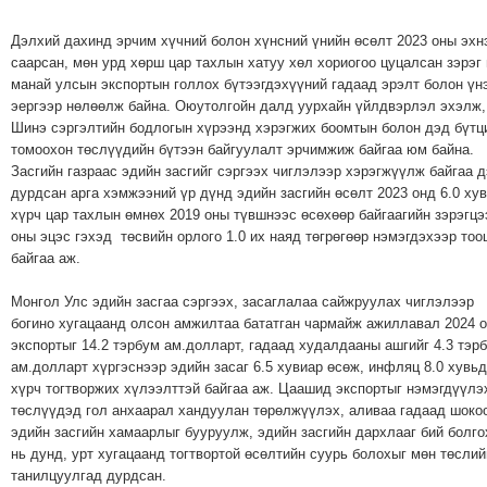
Дэлхий дахинд эрчим хүчний болон хүнсний үнийн өсөлт 2023 оны эхн
саарсан, мөн урд хөрш цар тахлын хатуу хөл хориогоо цуцалсан зэрэг 
манай улсын экспортын голлох бүтээгдэхүүний гадаад эрэлт болон үн
эергээр нөлөөлж байна. Оюутолгойн далд уурхайн үйлдвэрлэл эхэлж,
Шинэ сэргэлтийн бодлогын хүрээнд хэрэгжих боомтын болон дэд бүтц
томоохон төслүүдийн бүтээн байгуулалт эрчимжиж байгаа юм байна.
Засгийн газраас эдийн засгийг сэргээх чиглэлээр хэрэгжүүлж байгаа 
дурдсан арга хэмжээний үр дүнд эдийн засгийн өсөлт 2023 онд 6.0 ху
хүрч цар тахлын өмнөх 2019 оны түвшнээс өсөхөөр байгаагийн зэрэгцэ
оны эцэс гэхэд төсвийн орлого 1.0 их наяд төгрөгөөр нэмэгдэхээр тоо
байгаа аж.
Монгол Улс эдийн засгаа сэргээх, засаглалаа сайжруулах чиглэлээр
богино хугацаанд олсон амжилтаа бататган чармайж ажиллавал 2024 
экспортыг 14.2 тэрбум ам.долларт, гадаад худалдааны ашгийг 4.3 тэр
ам.долларт хүргэснээр эдийн засаг 6.5 хувиар өсөж, инфляц 8.0 хувьд
хүрч тогтворжих хүлээлттэй байгаа аж. Цаашид экспортыг нэмэгдүүлэ
төслүүдэд гол анхаарал хандуулан төрөлжүүлэх, аливаа гадаад шоко
эдийн засгийн хамаарлыг бууруулж, эдийн засгийн дархлааг бий болго
нь дунд, урт хугацаанд тогтвортой өсөлтийн суурь болохыг мөн төслий
танилцуулгад дурдсан.