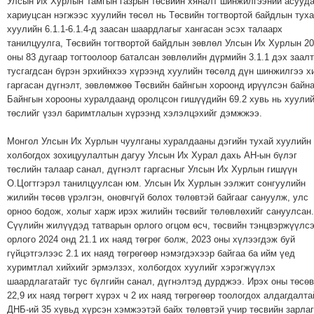
Улсын Их Хурлын Тамгын газрын төсвийн хяналт шинжилгээний асууд
хариуцсан нэгжээс хуулийн төсөл нь Төсвийн тогтвортой байдлын тух
хуулийн 6.1.1-6.1.4-д заасан шаардлагыг хангасан эсэх талаарх
танилцуулга, Төсвийн тогтвортой байдлын зөвлөл Улсын Их Хурлын 2
оны 83 дугаар тогтоолоор баталсан зөвлөлийн дүрмийн 3.1.1 дэх заал
тусгагдсан бүрэн эрхийнхээ хүрээнд хуулийн төсөлд дүн шинжилгээ х
гаргасан дүгнэлт, зөвлөмжөө Төсвийн байнгын хороонд ирүүлсэн байна
Байнгын хорооны хуралдаанд оролцсон гишүүдийн 69.2 хувь нь хуули
төслийг үзэл баримтлалын хүрээнд хэлэлцэхийг дэмжжээ.
Монгол Улсын Их Хурлын чуулганы хуралдааны дэгийн тухай хуулийн
холбогдох зохицуулалтын дагуу Улсын Их Хурал дахь АН-ын бүлэг
төслийн талаар санал, дүгнэлт гаргасныг Улсын Их Хурлын гишүүн
О.Цогтгэрэл танилцуулсан юм. Улсын Их Хурлын ээлжит сонгуулийн
жилийн төсөв үрэлгэн, оновчгүй болох төлөвтэй байгааг сануулж, улс
орноо бодож, холыг харж ирэх жилийн төсвийг төлөвлөхийг сануулсан.
Сүүлийн жилүүдэд татварын орлого огцом өсч, төсвийн тэнцвэржүүлс
орлого 2024 онд 21.1 их наяд төгрөг болж, 2023 оны хүлээгдэж буй
гүйцэтгэлээс 2.1 их наяд төгрөгөөр нэмэгдэхээр байгаа ба ийм үед
хуримтлал хийхийг эрмэлзэх, холбогдох хуулийг хэрэгжүүлэх
шаардлагатайг тус бүлгийн санал, дүгнэлтэд дурджээ. Ирэх оны төсөв
22,9 их наяд төгрөгт хүрэх ч 2 их наяд төгрөгөөр тоологдох алдагдалта
ДНБ-ий 35 хувьд хүрсэн хэмжээтэй байх төлөвтэй учир төсвийн зарла