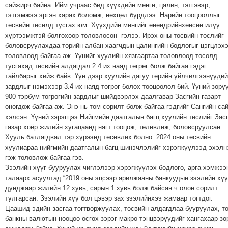
сайжирч байна. Ийм учраас бид хүүхдийн мөнгө, цалин, тэтгэвэр,
тэтгэмжээ эргэн харах боломж, нөхцөл бүрдлээ. Нарийн тооцооллыг
төсвийн төсөлд тусгах юм. Хүүхдийн мөнгийг өнөөдрийнхөөсөө илүү
хүртээмжтэй болгохоор төлөвлөсөн” гэлээ. Ирэх оны төсвийн төслийг
боловсруулахдаа төрийн албан хаагчдын цалингийн бодлогыг цэгцлэх
төлөвлөөд байгаа аж. Үүнийг хуулийн хязгаартаа төлөвлөөд төсөлд
тусгахад төсвийн алдагдал 2.4 их наяд төгрөг болж байгаа гэдэг
тайлбарыг хийж байв. Үүн дээр хуулийн дагуу төрийн үйлчилгээнүүди
зардлыг нэмэхээр 3.4 их наяд төгрөг болох тооцоолол бий. Үүний зөрү
900 тэрбум төгрөгийн зардлыг шийдвэрлэх даалгавар Засгийн газарт
оногдож байгаа аж. Энэ нь том сорилт болж байгаа гэдгийг Сангийн са
хэлсэн. Үүний зэрэгцээ Нийгмийн даатгалын багц хуулийн төслийг Зас
газар хоёр жилийн хугацаанд нягт тооцож, төлөвлөж, боловсруулсан.
Хууль батлагдвал тэр хүрээнд төсөвлөх болно. 2024 оны төсвийн
хуулиараа нийгмийн даатгалын багц шинэчлэлийг хэрэгжүүлээд эхэлн
гэж төлөвлөж байгаа гэв.
Зээлийн хүүг бууруулах чиглэлээр хэрэгжүүлэх бодлого, арга хэмжээ
талаарх асуултад “2019 оны эцсээр арилжааны банкуудын зээлийн хүү
дунджаар жилийн 12 хувь, сарын 1 хувь болж байсан ч олон сорилт
тулгарсан. Зээлийн хүү бол цэвэр зах зээлийнхээ жамаар тогтдог.
Цаашид эдийн засгаа тогтворжуулах, төсвийн алдагдлаа бууруулах, т
банкны валютын нөөцөө өсгөх зэрэг макро тэнцвэрүүдийг хангахаар з