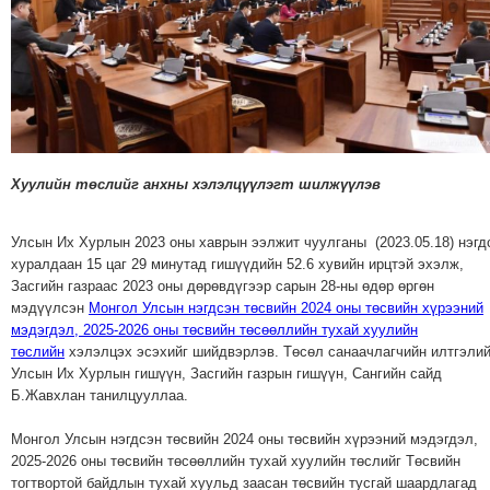
МЭДЭХҮЙ
ТЕХНОЛОГИ
ЭРДЭНЭТ
ҮЙЛДВЭРИЙН
ЭРГЭН
ТОЙРОНД
Хуулийн төслийг анхны хэлэлцүүлэгт шилжүүлэв
ХАВРЫН
ЧУУЛГАНЫ
Улсын Их Хурлын 2023 оны хаврын ээлжит чуулганы (2023.05.18) нэгд
ЭРГЭН
хуралдаан 15 цаг 29 минутад гишүүдийн 52.6 хувийн ирцтэй эхэлж,
ТОЙРОНД
Засгийн газраас 2023 оны дөрөвдүгээр сарын 28-ны өдөр өргөн
"ОУВС"-
мэдүүлсэн
Монгол Улсын нэгдсэн төсвийн 2024 оны төсвийн хүрээний
мэдэгдэл, 2025-2026 оны төсвийн төсөөллийн тухай хуулийн
ИЙН
төслийн
хэлэлцэх эсэхийг шийдвэрлэв. Төсөл санаачлагчийн илтгэлий
ЭРГЭН
Улсын Их Хурлын гишүүн, Засгийн газрын гишүүн, Сангийн сайд
ТОЙРОНД
Б.Жавхлан танилцууллаа.
"ЖИ
Монгол Улсын нэгдсэн төсвийн 2024 оны төсвийн хүрээний мэдэгдэл,
ТАЙМ"ЫН
2025-2026 оны төсвийн төсөөллийн тухай хуулийн төслийг Төсвийн
ЭРГЭН
тогтвортой байдлын тухай хуульд заасан төсвийн тусгай шаардлагад