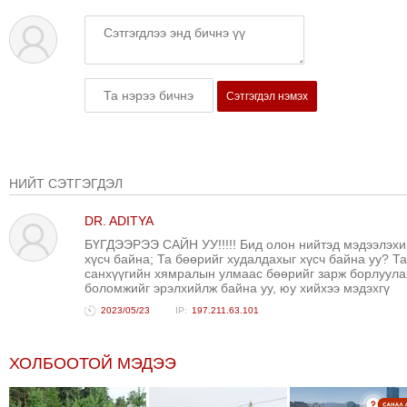
Сэтгэгдэл нэмэх
НИЙТ СЭТГЭГДЭЛ
DR. ADITYA
БҮГДЭЭРЭЭ САЙН УУ!!!!! Бид олон нийтэд мэдээлэхи
хүсч байна; Та бөөрийг худалдахыг хүсч байна уу? Та
санхүүгийн хямралын улмаас бөөрийг зарж борлуула
боломжийг эрэлхийлж байна уу, юу хийхээ мэдэхгү
2023/05/23
197.211.63.101
ХОЛБООТОЙ МЭДЭЭ