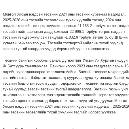
Монгол Улсын нэгдсэн төсвийн 2024 оны төсвийн хүрээний мэдэгдэл,
2025-2026 оны төсвийн төсөөллийн тухай хуулийн төсөлд 2024 онд,
нэгдсэн төсвийн тэнцвэржүүлсэн орлогыг 21,163.2 тэрбум төгрөг, нэгдс
төсвийн нийт зарлагын дээд хэмжээг 22,996.1 тэрбум төгрөг, нэгдсэн
төсвийн тэнцвэржүүлсэн тэнцлийг -1,832.9 тэрбум төгрөг буюу ДНБ-ий 
хувьтай байхаар тооцож, Төсвийн тогтвортой байдлын тухай хуульд
заасан тусгай шаардлагуудад бүрэн нийцүүлэн төлөвлөжээ.
Төсвийн байнгын хорооны санал, дүгнэлтийг Улсын Их Хурлын гишүүн
Ж.Батсуурь танилцуулав. Байнгын хороо 2023 оны тавдугаар сарын 15
өдрийн хуралдаанаараа хэлэлцсэн байна. Засгийн газраас макро-эдий
засгийн нөхцөл байдлын төсөөлөлд суурилан дунд хугацаанд баримтл
төсвийн бодлогын зорилтуудыг тодорхойлох, Төсвийн тогтвортой байд
тухай хуульд заасан төсвийн тусгай шаардлагууд, Засгийн газрын үйл
ажиллагааны хөтөлбөрт тусгагдсан төсвийн тэнцлийн зорилтот үзүүлэл
төсвийн орлого, зарлагад баримтлах чиглэлүүдтэй уялдуулан Монгол
Улсын нэгдсэн төсвийн 2024 оны төсвийн хүрээний мэдэгдэл, 2025-202
оны төсвийн төсөөллийн тухай хуулийн төслийг боловсруулжээ.