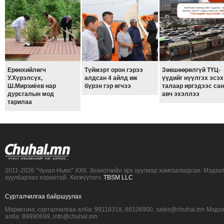
Ерөнхийлөгч
Түймэрт орон гэрээ
Зөвшөөрөлгүй ТҮЦ-
У.Хүрэлсүх,
алдсан 4 айлд иж
үүдийг нүүлгэх эсэх
Ш.Мирзиёев нар
бүрэн гэр өгчээ
талаар иргэдээс са
дурсгалын мод
авч эхэллээ
тарилаа
2011-2026 “Чухал Ньюс” ХХК. Зохиогчийн эрх хуулиар хамгаалагдсан. Мэдээ
хуулбарлах хориотой. Хөгжүүлэгч:
TBSM LLC
Сурталчилгаа байршуулах
Маркетинг, сурталчилгаа алба: 99118318, 88106900, sales@chuhal.mn Мэдэ
алба: 89990699, info@chuhal.mn