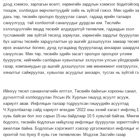
дээд хэмжээ, зарлагын өсөлт, хөрөнгийн зардлын хэмжээг бодитойгоо
тооцож, холбогдох өөрчлөлтүүдийг хийх нь зүйтэй гэжээ. Мөн эдийн за
дахь төр, төсвийн оролцоо бууруулах санал, гадаад өрийн талаарх
сануулгууд тай холбоотой саналуудыг дурдсан юм. Төслийн
хэлэлцүүлгийн явцад төсвийг алдагдалгүй төлөвлөж, гадаадын зээл
тусламжийг зөв зүйтэй төсөлд зориулах, хөрөнгийн зардлыг бууруулах
бүх шатны төсвийн зарцуулалтын үр ашгийг дээшлүүлэх замаар төсөв
ирэх ачааллыг богино, дунд хугацаанд бууруулахад анхаарах шаардла
сануулсан. Мөн төр, төсвийн эдийн засагт оролцох оролцоог үлэмж
бууруулж, нийгмийн салбарын хувьчлалыг эхлүүлэн улсын үйлдвэрий
газар, компаниудын үр ашгийг дээшлүүлэх зөв менежмент нэвтрүүлэх,
хяналтыг сайжруулах, хувьчлах асуудлыг анхаарч, тусгах нь зүйтэй гэ
Ийнхүү төсөл санаачлагчийн илтгэл, Төсвийн байнгын хорооны санал,
дүгнэлттэй холбогдуулан Улсын Их Хурлын гишүүд асуулт асууж,
хариулт авав. Инфляцын талаар тодруулсан гишүүдийн асуултад
Ч.Хүрэлбаатар сайд хариулт өгөхдөө “2022 оны эхний хагаст инфляц 1
хувь байсан бол энэ сарын 15-ны байдлаар 10.5 хувьтай байгаа. Мөнгө
бодлого, төсвийн бодлогын нийцлээр инфляцыг бууруулах зорилттойг
ажиллаж байна. Бодлогын хэрэгжилт хэвээр үргэлжилвэл инфляцыг н
оронтой тоо буюу 8 хувь гэж төлөвлөсөн. Мэдээж Засгийн газар