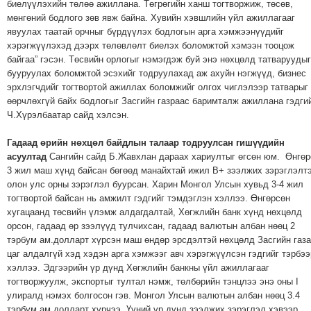
биелүүлэхийн төлөө ажиллана. Төгрөгийн ханш тогтворжиж, төсөв,
мөнгөний бодлого зөв явж байна. Хувийн хэвшлийн үйл ажиллагааг
явуулах таатай орчныг бүрдүүлэх бодлогын арга хэмжээнүүдийг
хэрэгжүүлэхэд дээрх төлөвлөлт биелэх боломжтой хэмээн тооцож
байгаа” гэсэн. Төсвийн орлогыг нэмэгдэж буй энэ нөхцөлд татваруудыг
бууруулах боломжтой эсэхийг тодруулахад аж ахуйн нэгжүүд, бизнес
эрхлэгчдийг тогтвортой ажиллах боломжийг олгох чиглэлээр татварыг
өөрчлөхгүй байх бодлогыг Засгийн газраас баримталж ажиллана гэдги
Ч.Хүрэлбаатар сайд хэлсэн.
Гадаад өрийн нөхцөл байдлын талаар тодруулсан гишүүдийн
асуултад
Сангийн сайд Б.Жавхлан дараах хариултыг өгсөн юм. Өнгөр
3 жил маш хүнд байсан бөгөөд манайхтай ижил В+ зээлжих зэрэглэлт
олон улс орны зэрэглэл буурсан. Харин Монгол Улсын хувьд 3-4 жил
тогтвортой байсан нь амжилт гэдгийг тэмдэглэн хэллээ. Өнгөрсөн
хугацаанд төсвийн үлэмж алдагдалтай, Хөгжлийн банк хүнд нөхцөлд
орсон, гадаад өр зээлүүд тулчихсан, гадаад валютын албан нөөц 2
тэрбум ам.долларт хүрсэн маш өндөр эрсдэлтэй нөхцөлд Засгийн газ
цаг алдалгүй хэд хэдэн арга хэмжээг авч хэрэгжүүлсэн гэдгийг тэрбээ
хэллээ. Эдгээрийн үр дүнд Хөгжлийн банкны үйл ажиллагааг
тогтворжуулж, экспортыг тултал нэмж, төлбөрийн тэнцлээ энэ оны I
улиралд нэмэх болгосон гэв. Монгол Улсын валютын албан нөөц 3.4
тэрбум ам.долларт хүрчээ. Үүний үр дүнд зээлжих зэрэглэл хэвээр