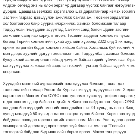
үлдсэн бөгөөд энэ нь олон эерэг үр дагавар үүсгэж байгааг нэгбүрчлэ
дурдав. Цаашдаа зээлжих зэрэглэлээ шат дараатайгаар нэмэх зорилг
Засгийн газраас дэвшүүлэн ажиллаж байгаа аж. Төсвийн зардалтай
холбоотойгоор байр сууриа илэрхийлж, хэмнэх боломжийн талаар
тодруулсан гишүүдийн асуултад Сангийн сайд болон Эдийн засгийн
хөгжлийн сайд нар хариулт өгсөн. Төсвийн зардлыг хэмнэх нь чухал
бөгөөд Төрийн хэмнэлтийн тухай хуулийн хүрээнд 2022 онд 1 их наяд
орчим төгрөгийн бодит хэмнэлт хийсэн байна. Хэлэлцэж буй төслийг ч
мөн дээрх хуулийн дагуу төлөвлөсөн гэв. Тодруулбал, хэмнэх боломж
буюу эхний ээлжид олон нийтэд үзүүлж байгаа төрийн үйлчилгээг бүр
санхүүжүүлэх хэмжээний зардлын төслийг тусгаад байгаа гэдгийг ч м
онцолсон.
Хүүхдийн мөнгөний хүртээмжийг нэмэгдүүлэх боломж, төсөл дэх
төлөвлөлтийн талаар Улсын Их Хурлын гишүүд тодруулсан юм. Хэдхэ
сарын өмнө Монгол Улс ОУВС-гаас тусламж хүсэх үү, дефолт зарлах 
гэдэг сонголт дээр байсан гэдгийг Б.Жавхлан сайд хэлэв. Хэрэв ОУВ
хандсан бол хүүхдийн мөнгийг өнөөдрийнх шиг 91 хувьд нь олгох биш,
хувьд магадгүй 50 хувьд л олгох нөхцөл тулах байсан. Харин энэ хүнд
байдлаас өнөөдөр гарсан гэдгийг хэлсэн юм. Монгол Улс гадаад өрөөс
хамааралтай дефолтод орох эрсдэлгүй болсныг хэлээд “Төсвийн
тогтвортой байдлаа бид маш сайн барьж ирлээ. Макро тэнцвэрүүд