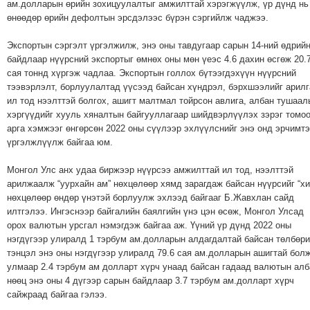
ам.долларын өрийн зохицуулалтыг амжилттай хэрэгжүүлж, үр дүнд нь
ТОЙРОНД
өнөөдөр өрийн дефолтын эрсдэлээс бүрэн сэргийлж чаджээ.
ЗӨРЧЛИЙН
Экспортын сэргэлт үргэлжилж, энэ оны тавдугаар сарын 14-ний өдрий
ХУУЛИЙН
байдлаар нүүрсний экспортыг өмнөх оны мөн үеэс 4.6 дахин өсгөж 20.
ЭРГЭН
сая тоннд хүргэж чадлаа. Экспортын голлох бүтээгдэхүүн нүүрсний
ТОЙРОНД
тээвэрлэлт, борлуулалтад үүсээд байсан хүндрэл, бэрхшээлийг арил
ил тод нээлттэй болгох, ашигт малтмал тойрсон авлига, албан тушаал
ЕРӨНХИЙЛӨГЧИЙН
хэргүүдийг хууль хяналтын байгууллагаар шийдвэрлүүлэх зэрэг томо
СОНГУУЛЬ-2017
арга хэмжээг өнгөрсөн 2022 оны сүүлээр эхлүүлснийг энэ онд эрчимт
үргэлжлүүлж байгаа юм.
Монгол Улс анх удаа биржээр нүүрсээ амжилттай ил тод, нээлттэй
арилжаалж “уурхайн ам” нөхцөлөөр хямд зарагдаж байсан нүүрсийг “хи
нөхцөлөөр өндөр үнэтэй борлуулж эхлээд байгааг Б.Жавхлан сайд
илтгэлээ. Ингэснээр байгалийн баялгийн үнэ цэн өсөж, Монгол Улсад
орох валютын урсгал нэмэгдэж байгаа аж. Үүний үр дүнд 2022 оны
нэгдүгээр улиралд 1 тэрбум ам.долларын алдагдалтай байсан төлбөр
тэнцэл энэ оны нэгдүгээр улиралд 79.6 сая ам.долларын ашигтай болж
улмаар 2.4 тэрбум ам долларт хүрч унаад байсан гадаад валютын алб
нөөц энэ оны 4 дүгээр сарын байдлаар 3.7 тэрбум ам.долларт хүрч
сайжраад байгаа гэлээ.