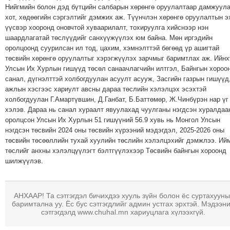
Нийгмийн болон дэд бүтцийн салбарын хөрөнгө оруулалтаар дамжуул
хот, хөдөөгийн сэргэлтийг дэмжих аж. Түүнчлэн хөрөнгө оруулалтын э
үүсвэр хооронд оновчтой хуваарилалт, тохируулга хийснээр нэн
шаардлагатай төслүүдийг санхүүжүүлэх юм байна. Мөн иргэдийн
оролцоонд суурилсан ил тод, цахим, хэмнэлттэй бөгөөд үр ашигтай
төсвийн хөрөнгө оруулалтыг хэрэгжүүлэх зарчмыг баримтлах аж. Ийнх
Улсын Их Хурлын гишүүд төсөл санаачлагчийн илтгэл, Байнгын хороо
санал, дүгнэлттэй холбогдуулан асуулт асууж, Засгийн газрын гишүүд
ажлын хэсгээс хариулт авсны дараа төслийн хэлэлцэх эсэхтэй
холбогдуулан Г.Амартүвшин, Д.Ганбат, Б.Баттөмөр, Ж.Чинбүрэн нар үг
хэлэв. Дараа нь санал хураалт явуулахад чуулганы нэгдсэн хуралдаа
оролцсон Улсын Их Хурлын 51 гишүүний 56.9 хувь нь Монгол Улсын
нэгдсэн төсвийн 2024 оны төсвийн хүрээний мэдэгдэл, 2025-2026 оны
төсвийн төсөөллийн тухай хуулийн төслийн хэлэлцэхийг дэмжлээ. Ий
төслийг анхны хэлэлцүүлэгт бэлтгүүлэхээр Төсвийн байнгын хороонд
шилжүүлэв.
АНХААР! Та сэтгэгдэл бичихдээ хууль зүйн болон ёс суртахууны
баримтална уу. Ёс бус сэтгэгдлийг админ устгах эрхтэй. Мэдээн
сэтгэгдэлд www.chuhal.mn хариуцлага хүлээхгүй.