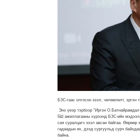
БЗС-гаас олгосон зээл, чөлөөлөлт, эргэн
Энэ үеэр тэрбээр "Иргэн О.Батнайрамдал 
5Ш ажиллагааны хүрээнд БЗС-ийн мэдээлли
сая суралцагч зээл авсан байгаа. Өөрөөр х
гадаадын их, дээд сургуульд сурч байхдаа
байна.