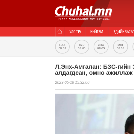
УЛС ТӨР
НИЙГЭМ
ЭДИЙН ЗАСА
БАА
ПҮР
ЛХА
МЯГ
08.07
08.06
08.05
08.04
Л.Энх-Амгалан: БЗС-гийн 
алдагдсан, өмнө ажиллаж 
2023-05-19 15:32:00