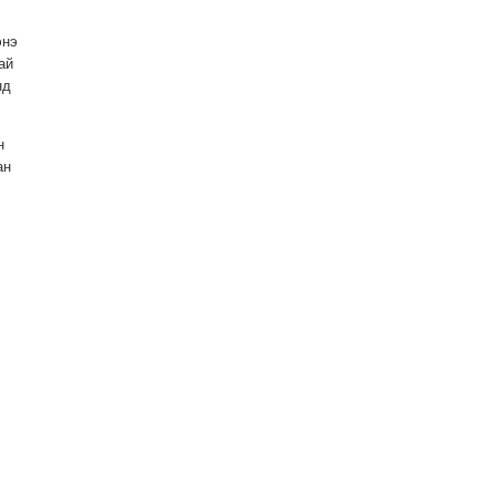
энэ
ай
нд
н
ан