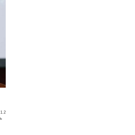
1.2
нь