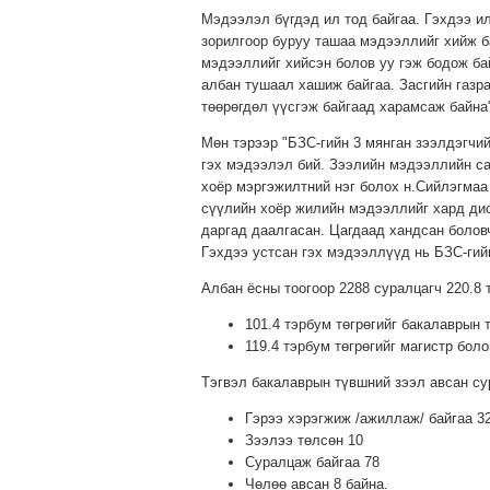
Мэдээлэл бүгдэд ил тод байгаа. Гэхдээ и
зорилгоор буруу ташаа мэдээллийг хийж б
мэдээллийг хийсэн болов уу гэж бодож ба
албан тушаал хашиж байгаа. Засгийн газр
төөрөгдөл үүсгэж байгаад харамсаж байна"
Мөн тэрээр "БЗС-гийн 3 мянган зээлдэгчи
гэх мэдээлэл бий. Зээлийн мэдээллийн са
хоёр мэргэжилтний нэг болох н.Сийлэгмаа
сүүлийн хоёр жилийн мэдээллийг хард дис
даргад даалгасан. Цагдаад хандсан боловч
Гэхдээ устсан гэх мэдээллүүд нь БЗС-гий
Албан ёсны тоогоор 2288 суралцагч 220.8 
101.4 тэрбум төгрөгийг бакалаврын 
119.4 тэрбум төгрөгийг магистр бол
Тэгвэл бакалаврын түвшний зээл авсан су
Гэрээ хэрэгжиж /ажиллаж/ байгаа 3
Зээлээ төлсөн 10
Суралцаж байгаа 78
Чөлөө авсан 8 байна.