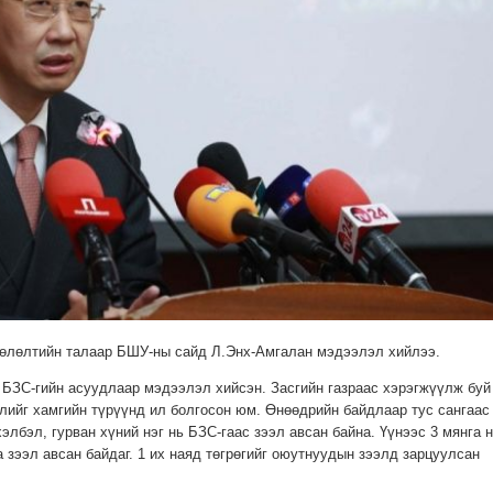
 төлөлтийн талаар БШУ-ны сайд Л.Энх-Амгалан мэдээлэл хийлээ.
БЗС-гийн асуудлаар мэдээлэл хийсэн. Засгийн газраас хэрэгжүүлж буй
йг хамгийн түрүүнд ил болгосон юм. Өнөөдрийн байдлаар тус сангаас 
элбэл, гурван хүний нэг нь БЗС-гаас зээл авсан байна. Үүнээс 3 мянга 
 зээл авсан байдаг. 1 их наяд төгрөгийг оюутнуудын зээлд зарцуулсан