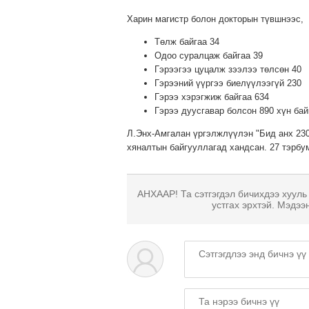
Харин магистр болон докторын түвшнээс,
Төлж байгаа 34
Одоо суралцаж байгаа 39
Гэрээгээ цуцалж зээлээ төлсөн 40
Гэрээний үүргээ биелүүлээгүй 230
Гэрээ хэрэгжиж байгаа 634
Гэрээ дуусгавар болсон 890 хүн бай
Л.Энх-Амгалан үргэлжлүүлэн "Бид анх 230
хяналтын байгууллагад хандсан. 27 тэрбу
АНХААР! Та сэтгэгдэл бичихдээ хууль
устгах эрхтэй. Мэдээ