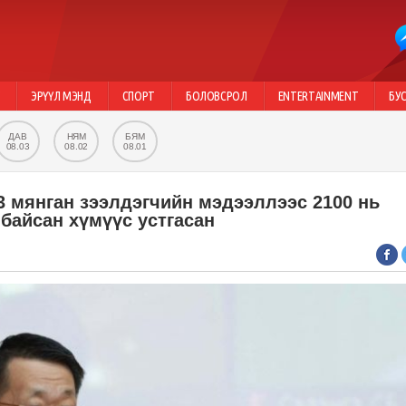
Г
ЭРҮҮЛ МЭНД
СПОРТ
БОЛОВСРОЛ
ENTERTAINMENT
БУ
ДАВ
НЯМ
БЯМ
08.03
08.02
08.01
3 мянган зээлдэгчийн мэдээллээс 2100 нь
байсан хүмүүс устгасан