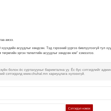
гаа ажээ.
 хүүхдийн асуудлыг хөндсөн. Тэд гэрээний үүргээ биелүүлээгүй тул ху
м төгрөгийн эргэн төлөлтийн асуудлыг хөндсөн юм" хэмээлээ.
 зүйн болон ёс суртахууныг баримтална уу. Ёс бус сэтгэгдлийг адми
ний сэтгэгдэлд www.chuhal.mn хариуцлага хүлээхгүй.
Сэтгэгдэл нэмэх