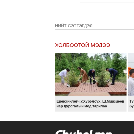
НИЙТ СЭТГЭГДЭЛ
ХОЛБООТОЙ МЭДЭЭ
Ерөнхийлөгч У.Хүрэлсүх, Ш.Мирзиёев
Тү
нар дурсгалын мод тарилаа
бү