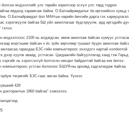
л болсон мэдээллийг улс төрийн зорилгоор эсхүл улс төрд тодрох
айгаа явдалд харамсаж байна. О.Батнайрамдалыг би иргэнийхээ хувьд 
йна. О.Батнайрамдал бол МАН-ын нарийн бичгийн дарга гэх хариуцлагат
аас хэрэгжүүлж байгаа 5Ш үйл ажиллагааг бүдгэрүүлж, ард иргэдийн ду
 гэлээ.
йн мэдээллээс 2100 нь алдагдсан, өмнө ажиллаж байсан хүмүүс устгаса
нгаар мэргэшиж байсан ч ёс зүйн зөрчлөөр тушаал буурч ажиллаж байс
 ажлаасаа гарахдаа БЗС-гийн компьютероос зээлдэгч нартай холбоотой
к дээр хуулж аваад, устгасан. Цагдаагийн байгууллагад ханд гэж Гарьд
 хэргийг нь хэрэгсэхгүй болгосон нөхцөл байдалтай байгаа юм билээ.
н компьютероос устсан болохоос БШУЯ-ны архивд хадгалагдаж байгаа.
тэрбум төгрөгийг БЗС-гаас авсан байна. Үүнээс
түвшний 428
он докторантын 1860 байгаа" хэмээлээ.
ралцагчид
25