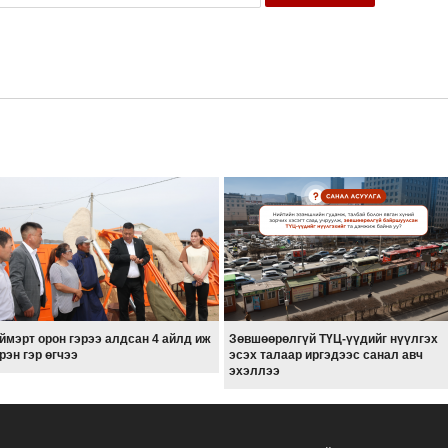
ймэрт орон гэрээ алдсан 4 айлд иж
Зөвшөөрөлгүй ТҮЦ-үүдийг нүүлгэх
рэн гэр өгчээ
эсэх талаар иргэдээс санал авч
эхэллээ