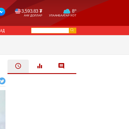
o
3,593.83
₮
8
АНУ ДОЛЛАР
УЛААНБААТАР ХОТ
САД