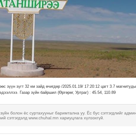
 зүүн зүгт 32 км зайд өчигдөр /2025.01.19/ 17:20:12 цагт 3.7 магнитуд
ээллээ. Газар зүйн байршил (Өргөрөг, Уртраг) : 45.54, 110.89
 зүйн болон ёс суртахууныг баримтална уу. Ёс бус сэтгэгдлийг адми
ний сэтгэгдэлд www.chuhal.mn хариуцлага хүлээхгүй.