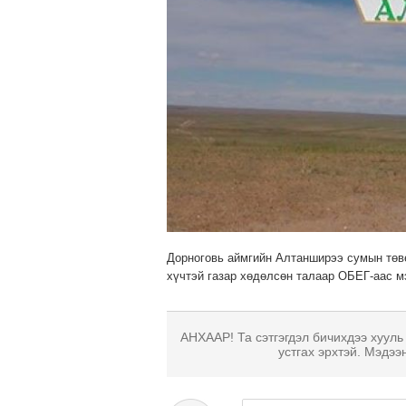
Дорноговь аймгийн Алтанширээ сумын төвөөс
хүчтэй газар хөдөлсөн талаар ОБЕГ-аас мэд
АНХААР! Та сэтгэгдэл бичихдээ хууль
устгах эрхтэй. Мэдээ