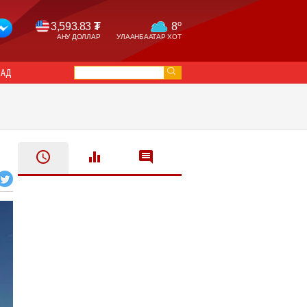
o
3,593.83
₮
8
АНУ ДОЛЛАР
УЛААНБААТАР ХОТ
САД