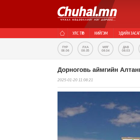
УЛС ТӨР
НИЙГЭМ
ЭДИЙН ЗАСА
ПҮР
ЛХА
МЯГ
ДАВ
08.06
08.05
08.04
08.03
Дорноговь аймгийн Алтан
2025-01-20 11:08:21