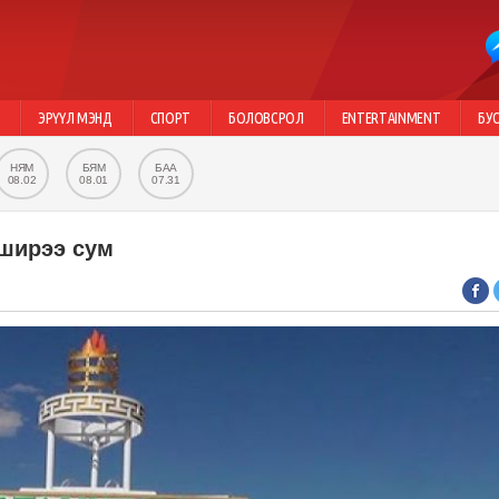
Г
ЭРҮҮЛ МЭНД
СПОРТ
БОЛОВСРОЛ
ENTERTAINMENT
БУ
НЯМ
БЯМ
БАА
08.02
08.01
07.31
ширээ сум