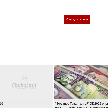
Сэтгэгдэл нэмэх
бб
“Эрдэнэс Тавантолгой” ХК 2025 оны
ногдол ашгийг хувьцаа эзэмшигчдэ