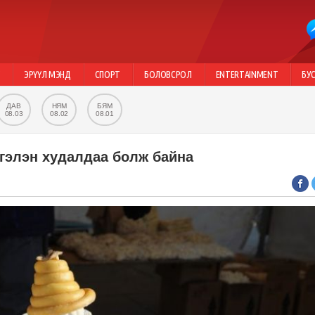
Г
ЭРҮҮЛ МЭНД
СПОРТ
БОЛОВСРОЛ
ENTERTAINMENT
БУ
ДАВ
НЯМ
БЯМ
08.03
08.02
08.01
сгэлэн худалдаа болж байна