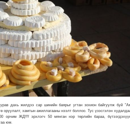
гурав дахь жилдээ сар шинийн баярыг угтан зохион байгуулж буй "А
нгө оруулалт, хамтын ажиллагааны нээлт боллоо. Тус үзэсгэлэн худалда
000 орчим ЖДҮҮ эрхлэгч 50 мянган нэр төрлийн бараа, бүтээгдэхүү
гаа юм.