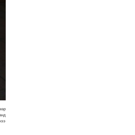
мар
анд
нээ