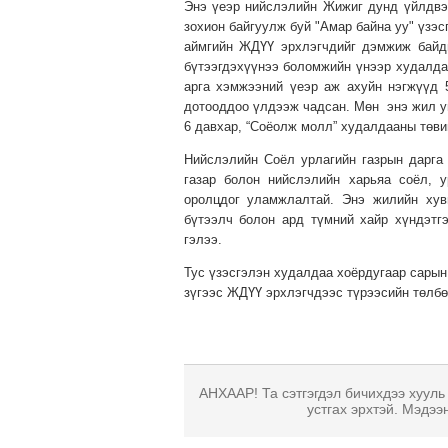
Энэ үеэр нийслэлийн Жижиг дунд үйлдвэ
зохион байгуулж буй "Амар байна уу" үзэс
аймгийн ЖДҮҮ эрхлэгчдийг дэмжиж байдг
бүтээгдэхүүнээ боломжийн үнээр худалдан
арга хэмжээний үеэр аж ахуйн нэгжүүд 
дотооддоо үлдээж чадсан. Мөн энэ жил уг
6 давхар, “Соёолж молл” худалдааны төвий
Нийслэлийн Соёл урлагийн газрын дарга
газар болон нийслэлийн харьяа соёл, у
оролцдог уламжлалтай. Энэ жилийн хув
бүтээлч болон ард түмний хайр хүндэтг
гэлээ.
Тус үзэсгэлэн худалдаа хоёрдугаар сарын 
зүгээс ЖДҮҮ эрхлэгчдээс түрээсийн төлбө
АНХААР! Та сэтгэгдэл бичихдээ хууль
устгах эрхтэй. Мэдээ