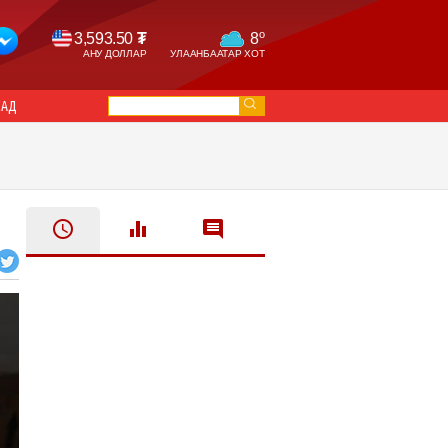
o
3,593.50
₮
8
АНУ ДОЛЛАР
УЛААНБААТАР ХОТ
САД