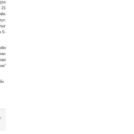
дээ
 21
ийн
тус
лыг
 5-
ийн
лан
ран
юм”
йн
н