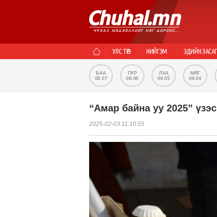
УЛС ТӨР
НИЙГЭМ
ЭДИЙН ЗАСА
БАА
ПҮР
ЛХА
МЯГ
08.07
08.06
08.05
08.04
“Амар байна уу 2025” үзэ
2025-02-03 11:10:55