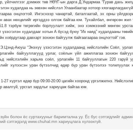
р, үйлчилгээг дэмжих төв НӨҮГ-ын дарга Д.Ундармаа “Гурав дахь жил
гэлэн худалдаа нь зөвхөн нийслэл Улаанбаатар хотоор хязгаарлагдахгүй
аараа онцлогтой. Ингэснээр чанартай, баталгаатай, эх орны үйлдвэр
 авах нөхцөлийг иргэддээ олгож байгаа юм. Тухайлбал, өнгөрсөн жил 
51.8 тэрбум төгрөгийн борлуулалт хийж, энэ хэмжээний мөнгөн урсга
 үзэсгэлэн худалдааг хотын А бүсэд буюу “Их наяд” худалдааны төвийн
н хоёрдугаар давхарт зохион байгуулж байгаагаараа онцлогтой” гэв.
 Э.Цэнд-Аюуш “Энэхүү үзэсгэлэн худалдаанд нийслэлийн Соёл, урлаг
рлагийн байгууллагууд урлаг, соёлын үйл ажиллагаа зохион байгуу
ьд нийслэлийн харьяа соёл, урлагийн 11 байгууллагын 220 гаруй у
элийг хүлээсэн уран бүтээлчид өдөр бүр уран бүтээлээ толилуулах 
1-27 хүртэл өдөр бүр 09:00-20:00 цагийн хооронд үргэлжилнэ. Нийслэли
р авалгүй, урсгал зардлыг хариуцаж байгаа юм.
 зүйн болон ёс суртахууныг баримтална уу. Ёс бус сэтгэгдлийг адми
ний сэтгэгдэлд www.chuhal.mn хариуцлага хүлээхгүй.