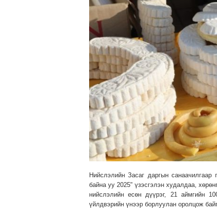
Нийслэлийн Засаг даргын санаачилгаар 
байна уу 2025" үзэсгэлэн худалдаа, хөрө
нийслэлийн есөн дүүрэг, 21 аймгийн 1
үйлдвэрийн үнээр борлуулан оролцож бай