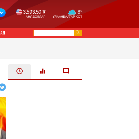
o
3,593.50
₮
8
АНУ ДОЛЛАР
УЛААНБААТАР ХОТ
САД