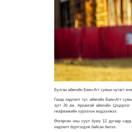
Булган аймгийн Баян-Агт сумын нутагт өчиг
Газар хөдлөлт тус аймгийн Баян-Агт сумы
зүгт 26 км, Архангай аймгийн Цэцэрлэг
геофизикийн хүрээлэн мэдээлжээ.
Өнгөрсөн оны сүүл буюу 12 дугаар сард
хөдлөлт бүртгэгдэж байсан билээ.