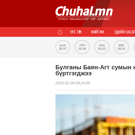
УЛС ТӨР
НИЙГЭМ
ЭДИЙН ЗАСА
БАА
ПҮР
ЛХА
МЯГ
08.07
08.06
08.05
08.04
Булганы Баян-Агт сумын н
бүртгэгджээ
2025-02-04 09:24:00