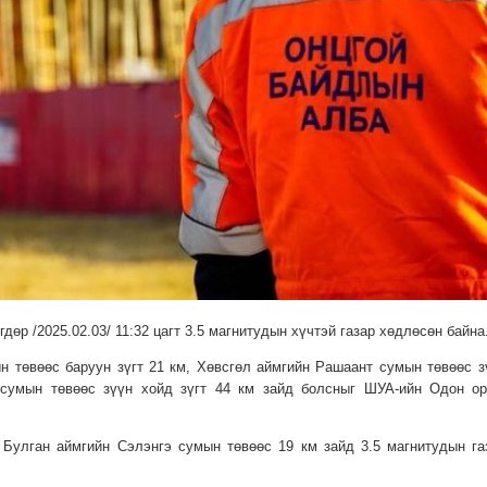
дөр /2025.02.03/ 11:32 цагт 3.5 магнитудын хүчтэй газар хөдлөсөн байна
н төвөөс баруун зүгт 21 км, Хөвсгөл аймгийн Рашаант сумын төвөөс з
 сумын төвөөс зүүн хойд зүгт 44 км зайд болсныг ШУА-ийн Одон ор
 Булган аймгийн Сэлэнгэ сумын төвөөс 19 км зайд 3.5 магнитудын га