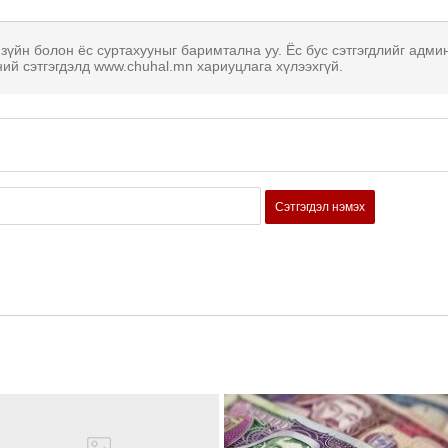
 зүйн болон ёс суртахууныг баримтална уу. Ёс бус сэтгэгдлийг адми
ний сэтгэгдэлд www.chuhal.mn хариуцлага хүлээхгүй.
Сэтгэгдэл нэмэх