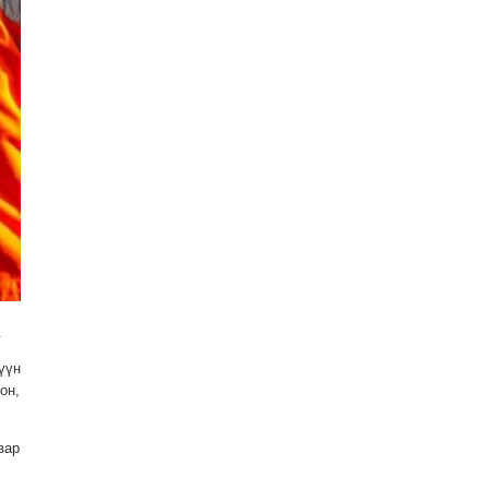
.
үүн
он,
зар