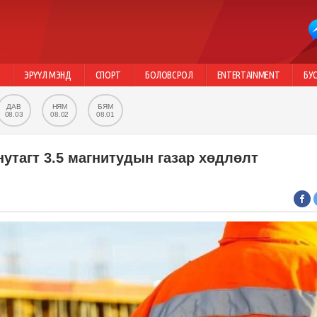
Г
ЭРҮҮЛ МЭНД
СПОРТ
БОЛОВСРОЛ
ENTERTAINMENT
БУ
ДАВ
НЯМ
БЯМ
08.03
08.02
08.01
утагт 3.5 магнитудын газар хөдлөлт