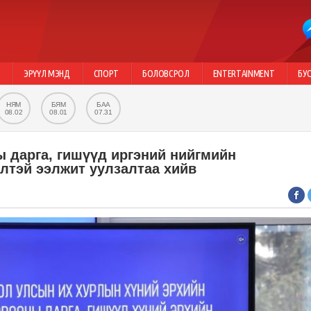
Г
ЭРҮҮЛ МЭНД
СПОРТ
БОЛОВСРОЛ
ENTERTAINMENT
БУ
НЯМ
БЯМ
БАА
08.02
08.01
07.31
 дарга, гишүүд иргэний нийгмийн
лтэй ээлжит уулзалтаа хийв