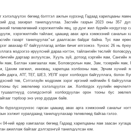
йг хэлэлцүүлэх бөгөөд бэлтгэл ажлын хүрээнд Гадаад харилцааны яамн
зий дэд захирал танилцууллаа. Засгийн газрын 2023 оны 357 дуг
өнхий төлөвлөгөөний хэрэгжилтийн явц, үр дүнг жил бүрийн нэгдүгээр с
цүүлж, хэрэгжилтийн тайланг, цаашид авах арга хэмжээний саналын х
сгийн газарт танилцуулах”-ыг даалгасан байдаг байна. Тус яам ерөн
ээг авахаар 47 байгууллагад албан бичиг илгээжээ. Үүнээс 26 нь буюу
ууллага мэдээгээ ирүүлсний дараа нэгтэн, тайлангийн төслийг боловсру
ичгийн даргаар ахлуулсан, Хууль зүй, дотоод хэргийн яам, Сангийн я
йн яам, Батлан хамгаалах яам, Боловсролын яам, Зам, тээврийн яам, 
м, Цахим хөгжил, инновац, харилцаа холбооны яам, Эрчим хүчний я
йн дарга, АТГ, ТЕГ, ШЕЗ, УЕПГ зэрэг холбогдох байгууллага, болон Хү
ндэсний төв, Сэтгэлзүйн мэдрэмж зэрэг иргэний нийгмийн 6 байгуулла
 тооны бус зөвлөлөөр хэлэлцүүлэх аж. Холбогдох хуулийн өөрчлөлт
 тушаалтнууд солигдсонтой холбогдуулан орон тооны бус зөвлөл
йгааг тэрбээр энэ үеэр дурдаж байв.
йн бүрэлдэхүүнээс гарсан цаашид авах арга хэмжээний саналыг нэгт
зрын ээлжит хуралдаанд танилцуулахаар төлөвлөөд байгаа гэлээ.
н 04-ний өдөр хамгаалах бөгөөд Гадаад харилцааны яам заасан хугаца
рган ажиллаж байгааг дэлгэрэнгүй танилцуулсан юм.