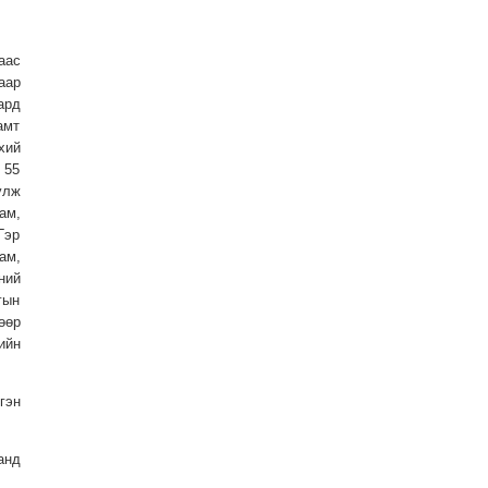
аас
аар
ард
амт
хий
 55
улж
ам,
Гэр
ам,
ний
гын
өөр
ийн
гэн
анд