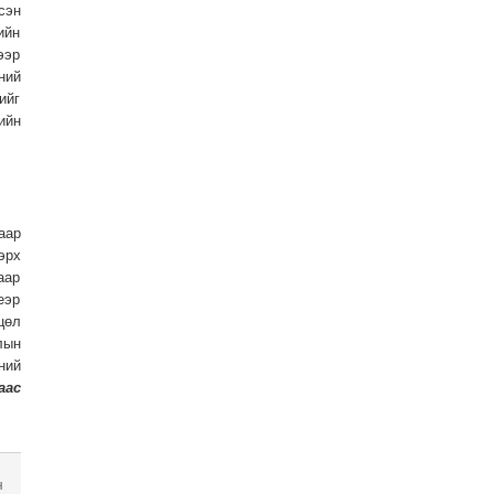
сэн
ийн
ээр
ний
ийг
ийн
аар
эрх
аар
еэр
цөл
лын
ний
аас
н