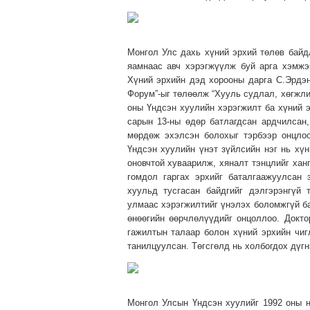
Монгол Улс дахь хүний эрхий төлөв байд
яамнаас авч хэрэгжүүлж буй арга хэмжэ
Хүний эрхийн дэд хорооны дарга С.Эрдэн
Форум”-ыг төлөөлж “Хууль судлал, хөгжли
оны Үндсэн хуулийн хэрэгжилт ба хүний э
сарын 13-ны өдөр батлагдсан ардчилсан
мөрдөж эхэлсэн болохыг тэрбээр онцло
Үндсэн хуулийн үнэт зүйлсийн нэг нь хүн
оновчтой хуваарилж, хяналт тэнцлийг хан
гомдол гаргах эрхийг баталгаажуулсан 
хуульд тусгасан байдгийг дэлгэрэнгүй 
улмаас хэрэгжилтийг үнэлэх боломжгүй ба
өнөөгийн өөрчлөлүүдийг онцоллоо. Докт
гажилтын талаар болон хүний эрхийн чи
танилцуулсан. Төгсгөлд нь холбогдох дүг
Монгол Улсын Үндсэн хуулийг 1992 оны н