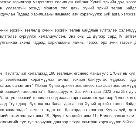
эгтгэх зорилгоор мэдээллээ солилцож байгааг Хүний эрхийн дэд хоро
йн уулзалтын эхэнд Монгол Улс дахь хүний эрхий төлөв байд
огдуулан Гадаад харилцааны яамнаас авч хэрэгжүүлж буй арга хэмжээ
үний эрхийн зөвлөлд хүний эрхийн төлөв байдлын илтгэлээ хэлэлцү
I илтгэлээ хүргүүлж хэлэлцүүлсэн. Энэ оны 11 дүгээр сард IV илтгэ
уулгынхаа эхэнд Гадаад харилцааны яамны Гэрээ, эрх зүйн газрын 
 III илтгэлийг хэлэлцээд 190 зөвлөмж өгснөөс манай улс 170-ыг нь хүл
эр зөвлөмжийг хэрэгжүүлэх ажлыг зохион байгуулах үүднээс Гад
агаас санал авч “НҮБ-ын Хүний эрхийн зөвлөлөөс гаргасан зөвлөмжүүд
й ерөнхий төлөвлөгөө”-г боловсруулж, Засгийн газар 2023 оны 357 дуг
бээр тус ерөнхий төлөвлөгөөнд заасан арга хэмжээг дангаар болон хамт
лаад “Үүн дээр бүх шатны Засаг дарга нар Хүний эрхийн төлөв байд
лж ажилладаг” хэмээн тодотгов. Давхардсан тоогоор Хууль зүй, дот
йгмийн хамгааллын яам 19, Эрүүл мэндийн яам 11, Боловсролын яам 
зөвлөмжийг тус тус хариуцан дангаар эсхүл хамтран хэрэгжүүлж байгаа