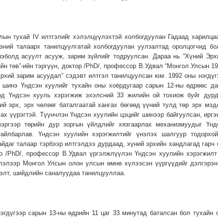
лын тухай IV илтгэлийг хэлэлцүүлэхтэй холбогдуулан Гадаад харилца
эний талаарх танилцуулгатай холбогдуулан уулзалтад оролцогчид бо
эболд асуулт асууж, зарим зүйлийг тодруулсан. Дараа нь “Хүний Эрх
йн төв”-ийн тэргүүн, доктор /PhD/, профессор В.Удвал “Монгол Улсын 1
рхий зарим асуудал” сэдэвт илтгэл танилцуулсан юм. 1992 оны нэгдүг
, шинэ Үндсэн хуулийг тухайн оны хоёрдугаар сарын 12-ны өдрөөс да
од Үндсэн хууль хэрэгжиж эхэлсний 33 жилийн ой тохиож буйг дурд
ий эрх, эрх чөлөөг баталгаатай хангах бөгөөд үүний тулд төр эрх мэд
гах үүрэгтэй. Түүнчлэн Үндсэн хуулийн цэцийг шинээр байгуулсан, иргэ
зэргээр төрийн дур зоргын үйлдлийг хязгаарлах механизмуудыг Үнд
тайлбарлав. Үндсэн хуулийн хэрэгжилтийг үнэлэх шалгуур тодорхой
йдаг талаар тэрбээр илтгэлдээ дурдаад, хүний эрхийн хандлагад гарч 
ор /PhD/, профессор В.Удвал үргэлжлүүлэн Үндсэн хуулийн хэрэгжилт
глэлээр Монгол Улсын олон улсын өмнө хүлээсэн үүргүүдийг дэлгэрэн
нэлт, шийдлийн саналуудаа танилцууллаа.
эгдүгээр сарын 13-ны өдрийн 11 цаг 33 минутад баталсан бол тухайн 