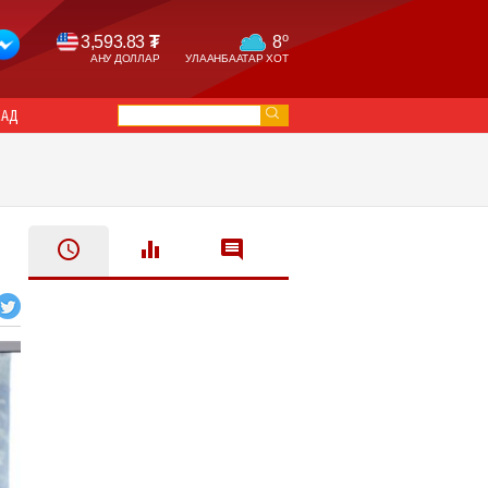
o
3,593.83
₮
8
АНУ ДОЛЛАР
УЛААНБААТАР ХОТ
САД