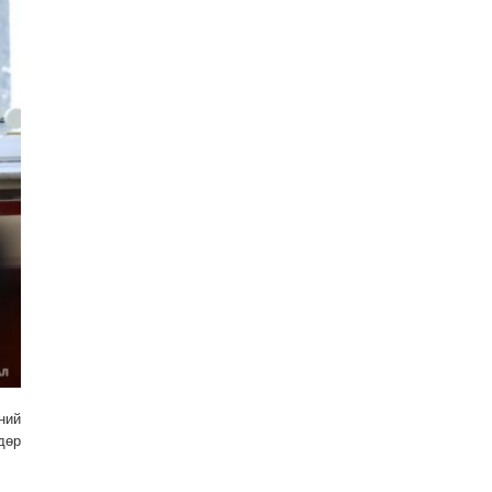
ний
дөр