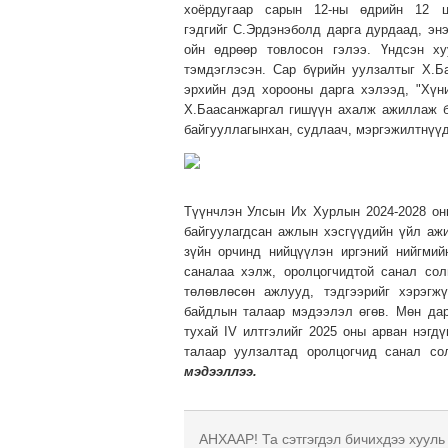
хоёрдугаар сарын 12-ны өдрийн 12 
гэдгийг С.Эрдэнэболд дарга дурдаад, эн
ойн өдрөөр товлосон гэлээ. Үндсэн ху
тэмдэглэсэн. Сар бүрийн уулзалтыг Х.Б
эрхийн дэд хорооны дарга хэлээд, "Хүн
Х.Баасанжаргал гишүүн ахалж ажиллаж б
байгууллагынхан, судлаач, мэргэжилтнүүд 
Түүнчлэн Улсын Их Хурлын 2024-2028 он
байгуулагдсан ажлын хэсгүүдийн үйл аж
зүйн орчинд нийцүүлэн иргэний нийгми
саналаа хэлж, оролцогчидтой санал со
төлөвлөсөн ажлууд, тэдгээрийг хэрэгж
байдлын талаар мэдээлэл өгөв. Мөн дар
тухай IV илтгэлийг 2025 оны арван нэгд
талаар уулзалтад оролцогчид санал с
мэдээллээ.
АНХААР! Та сэтгэгдэл бичихдээ хууль