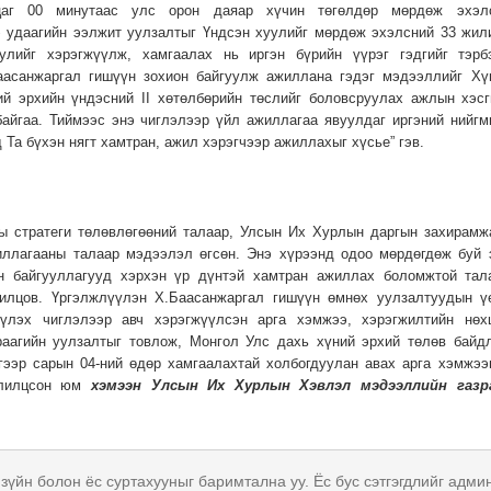
цаг 00 минутаас улс орон даяар хүчин төгөлдөр мөрдөж эхэл
э удаагийн ээлжит уулзалтыг Үндсэн хуулийг мөрдөж эхэлсний 33 жил
улийг хэрэгжүүлж, хамгаалах нь иргэн бүрийн үүрэг гэдгийг тэрб
аасанжаргал гишүүн зохион байгуулж ажиллана гэдэг мэдээллийг Хү
ий эрхийн үндэсний II хөтөлбөрийн төслийг боловсруулах ажлын хэсг
айгаа. Тиймээс энэ чиглэлээр үйл ажиллагаа явуулдаг иргэний нийгм
Та бүхэн нягт хамтран, ажил хэрэгчээр ажиллахыг хүсье” гэв.
ы стратеги төлөвлөгөөний талаар, Улсын Их Хурлын даргын захирамж
иллагааны талаар мэдээлэл өгсөн. Энэ хүрээнд одоо мөрдөгдөж буй 
йн байгууллагууд хэрхэн үр дүнтэй хамтран ажиллах боломжтой тал
лилцов. Үргэлжлүүлэн Х.Баасанжаргал гишүүн өмнөх уулзалтуудын ү
үүлэх чиглэлээр авч хэрэгжүүлсэн арга хэмжээ, хэрэгжилтийн нөх
аагийн уулзалтыг товлож, Монгол Улс дахь хүний эрхий төлөв байд
үгээр сарын 04-ний өдөр хамгаалахтай холбогдуулан авах арга хэмжээ
олилцсон юм
хэмээн Улсын Их Хурлын Хэвлэл мэдээллийн газр
 зүйн болон ёс суртахууныг баримтална уу. Ёс бус сэтгэгдлийг адми