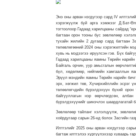
Энэ оны арван нэгдүгээр сард IV илтгэли
хэрэгжүүлж буй арга хэмжээг Д.Бат-Өл
тогтоолоор Гадаад харилцааны сайдад “ер
багтаан орон тооны бус зөвлөлөөр хэлэл
тухайн жилийн 2 дугаар сард багтаан За
төлөвлөгөөний 2024 оны хэрэгжилтийн мэд
хувь нь мэдээгээ ирүүлсэн гэв. Бүх байг
Гадаад харилцааны яамны Төрийн нарийн б
Байгаль орчин, уур амьсгалын өөрчлөлти
бүл, хөдөлмөр, нийгмийн хамгааллын яа
Эрүүл мэндийн яамны Төрийн нарийн бичги
эрх, хөгжил төв, Хүчирхийллийн эсрэг ү
төлөөлөгчдийн бүрэлдэхүүн бүхий орон
байгууллагын нэр өөрчлөгдсөн, албан
бүрэлдэхүүнийг шинэчлэх шаардлагатай ба
Зөвлөлөөр тайланг хэлэлцүүлж, зөвлөли
хоёрдугаар сарын 26-нд болох Засгийн га
Илтгэлийг 2025 оны арван нэгдүгээр сары
багтаж илтгэлээ хүргүүлэхээр хуваарь га