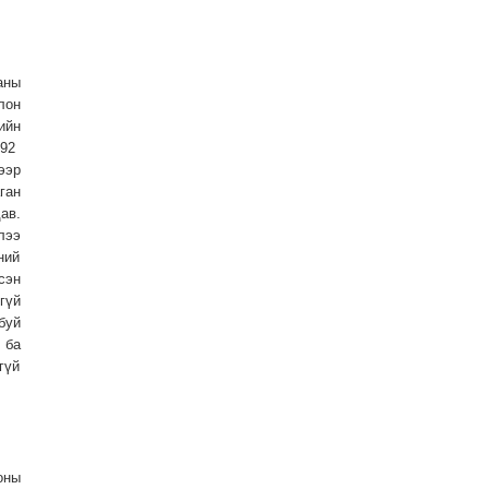
аны
лон
ийн
992
ээр
ган
ав.
лээ
ний
сэн
гүй
буй
 ба
гүй
оны