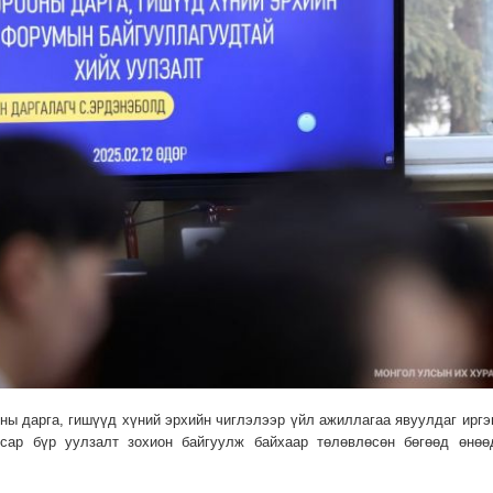
ы дарга, гишүүд хүний эрхийн чиглэлээр үйл ажиллагаа явуулдаг иргэ
 сар бүр уулзалт зохион байгуулж байхаар төлөвлөсөн бөгөөд өнөө