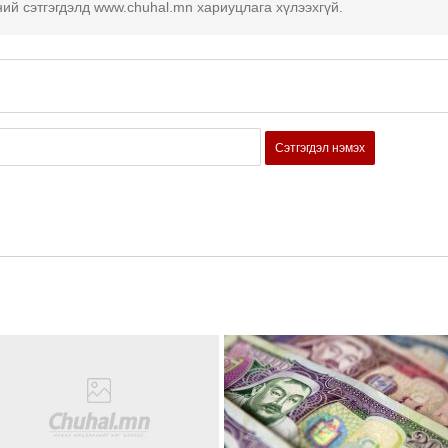
ний сэтгэгдэлд www.chuhal.mn хариуцлага хүлээхгүй.
Сэтгэгдэл нэмэх