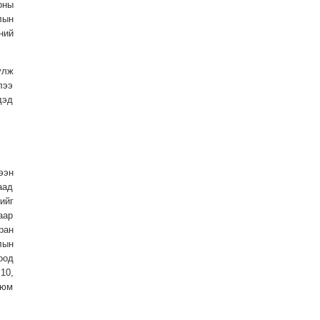
оны
лын
ний
үлж
лээ
дэд
ээн
аад
ийг
аар
ран
лын
оод
10,
 юм