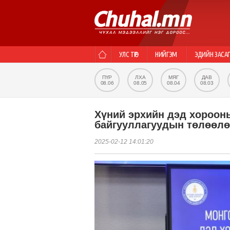
УЛС ТӨР
НИЙГЭМ
ЭДИЙН ЗАСА
ПҮР
ЛХА
МЯГ
ДАВ
08.06
08.05
08.04
08.03
Хүний эрхийн дэд хорооны
байгууллагуудын төлөөлө
2025-02-12 14:01:20