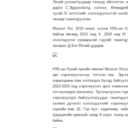
Эхний уулзалтуудаар талууд ойлголтоо н
дарга С.Эрдэнэболд хэллээ. Өнөөдри
тухай IV илтгэлийг хэлэлцүүлэхтэй холб
талаар танилцууллаа.
Монгол Улс 2010 оноос эхэлж НҮБ-ын Х
байгаа бөгөөд 2015 онд II, 2020 онд II
хэлэлцүүлэх хуваарьтай гэдгийг танилц
захирал Д.Бат-Өлзий дурдав.
НҮБ-ын Хүний эрхийн зөвлөл Монгол Улсын
авч хэрэгжүүлэхээр тогтсон юм. Эдгэ
харилцааны яам холбогдох бусад байгуулл
2023-2025 онд хэрэгжүүлэх арга хэмжээни
тогтоолоороо баталжээ. Үргэлжлүүлэн тэр
хэрэгжүүлдэг байгууллагуудыг танилцуу
ээлжит дүгнэлт хэлэлцүүлгийг хэрэгжүү
хэргийн яам 20, Гэр бүл, хөдөлмөр, ни
Цагдаагийн ерөнхий газар 9 зэрэг тооны 
байна.