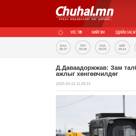
УЛС ТӨР
НИЙГЭМ
ЭДИЙН ЗАСА
БАА
ПҮР
ЛХА
МЯГ
08.07
08.06
08.05
08.04
Д.Даваадоржжав: Зам тал
ажлыг хөнгөвчилдөг
2025-03-12 11:29:15