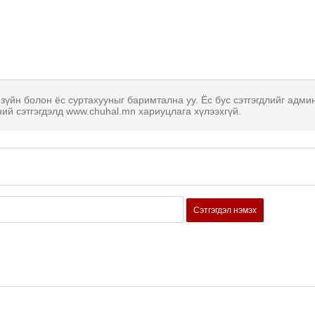
 зүйн болон ёс суртахууныг баримтална уу. Ёс бус сэтгэгдлийг адми
ний сэтгэгдэлд www.chuhal.mn хариуцлага хүлээхгүй.
Сэтгэгдэл нэмэх