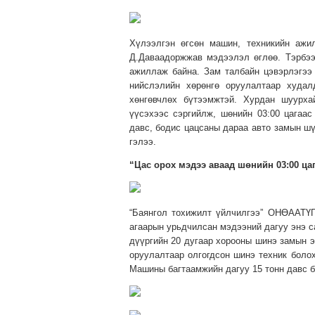
Хүлээлгэн өгсөн машин, техникийн ажи
Д.Даваадоржжав мэдээлэл өглөө. Тэрбээ
ажиллаж байна. Зам талбайн цэвэрлэгээ
нийслэлийн хөрөнгө оруулалтаар худа
хөнгөвчлөх бүтээмжтэй. Хурдан шуурха
үүсэхээс сэргийлж, шөнийн 03:00 цагаа
давс, бодис цацсаны дараа авто замын ш
гэлээ.
“Цас орох мэдээ аваад шөнийн 03:00 ца
“Баянгол тохижилт үйлчилгээ” ОНӨААТҮГ
агаарын урьдчилсан мэдээний дагуу энэ с
дүүргийн 20 дугаар хорооны шинэ замын э
оруулалтаар олгогдсон шинэ техник боло
Машины багтаамжийн дагуу 15 тонн давс б