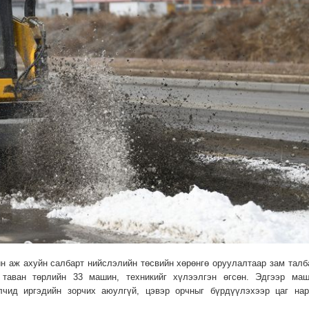
йн аж ахуйн салбарт нийслэлийн төсвийн хөрөнгө оруулалтаар зам талб
й таван төрлийн 33 машин, техникийг хүлээлгэн өгсөн. Эдгээр маш
лчид иргэдийн зорчих аюулгүй, цэвэр орчныг бүрдүүлэхээр цаг нар