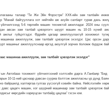
ллагааны талаар “Ти Жи Эйн Форэстри” ХХК-ийн зам талбайн инже
р “Манай байгууллага хот нийтийн аж ахуйн салбарт гурав дахь жил
 үйлчилгээнд 5-6 төрлийн машин техниктэй ажилладаг. 2024 оны сүүл
лдан авсан зам талбай цэвэрлэгч шүүрт машин нь 10-15 хүний аж
й ажлыг гүйцэтгэдэг. Өдрийн цагаар ажиллуулахгүй зохиомол түгж
с машинаа ажиллуулж, зам талбайг цэвэрлэж эхэлдэг. Цас орсон дар
үүрт машиныг ажиллуулснаар иргэд аюулгүй зорчих боломж бүрдэж бай
гаас машинаа ажиллуулж, зам талбайг цэвэрлэж эхэлдэг”
-ын Автобааз тохижилт үйлчилгээний хэлтсийн дарга А.Ганбаяр “Бид 
арын 10-11-ний цаснаар давсан сууриа бэлтгэж ажилласны үр дүнд Баян
нэ байршилд халтиргаа гулгаа үүсээгүй хэвийн байна. Нийслэлийн хөрө
х давс цацагч машин, хог шүүрний машинаар зам талбайг цэвэрлэж бай
одисыг өөрсдийн хариуцсан талбайд цацлаа” гэсэн юм.