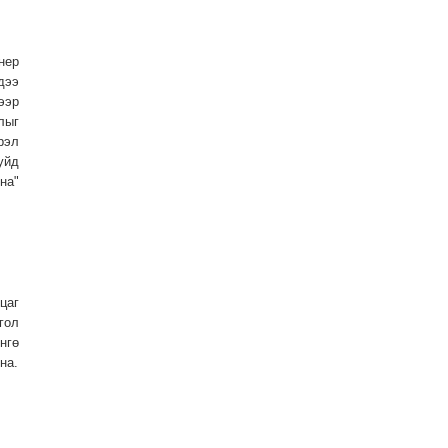
нер
дээ
ээр
лыг
рэл
уйд
на"
цаг
гол
нгө
на.