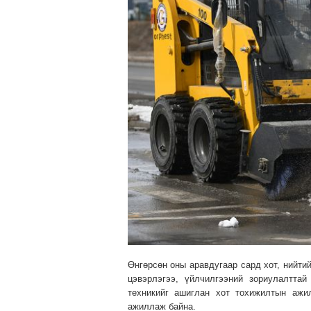
Өнгөрсөн оны аравдугаар сард хот, нийти
цэвэрлэгээ, үйлчилгээний зориулалтта
техникийг ашиглан хот тохижилтын ажи
ажиллаж байна.