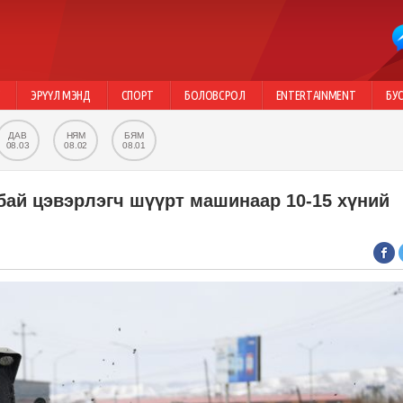
Г
ЭРҮҮЛ МЭНД
СПОРТ
БОЛОВСРОЛ
ENTERTAINMENT
БУ
ДАВ
НЯМ
БЯМ
08.03
08.02
08.01
бай цэвэрлэгч шүүрт машинаар 10-15 хүний