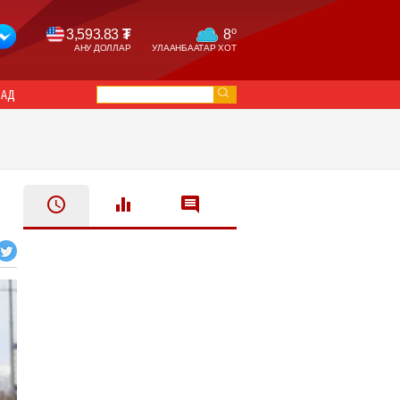
o
3,593.83
₮
8
АНУ ДОЛЛАР
УЛААНБААТАР ХОТ
САД