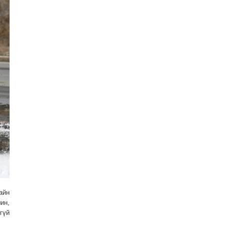
айн
ин,
гүй