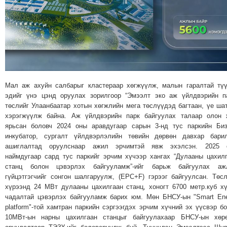
МЭДЭХҮЙ
ТЕХНОЛОГИ
ЭРДЭНЭТ
ҮЙЛДВЭРИЙН
ЭРГЭН
ТОЙРОНД
Мал аж ахуйн салбарыг кластераар хөгжүүлж, малын гаралтай тү
ХАВРЫН
эдийг үнэ цэнд оруулах зорилгоор “Эмээлт эко аж үйлдвэрийн п
ЧУУЛГАНЫ
төслийг Улаанбаатар хотын хөгжлийн мега төслүүдэд багтаан, үе ша
ЭРГЭН
хэрэгжүүлж байна. Аж үйлдвэрийн парк байгуулах талаар олон 
ярьсан боловч 2024 оны аравдугаар сарын 3-нд тус паркийн Би
ТОЙРОНД
инкубатор, сургалт үйлдвэрлэлийн төвийн дөрвөн давхар барил
"ОУВС"-
ашиглалтад оруулснаар ажил эрчимтэй явж эхэлсэн. 2025 
ИЙН
наймдугаар сард тус паркийг эрчим хүчээр хангах “Дулааны цахил
станц болон цэвэрлэх байгууламж”-ийг барьж байгуулах аж
ЭРГЭН
гүйцэтгэгчийг сонгон шалгаруулж, (EPC+F) гэрээг байгуулсан. Төс
ТОЙРОНД
хүрээнд 24 МВт дулааны цахилгаан станц, хоногт 6700 метр.куб х
"ЖИ
чадалтай цэвэрлэх байгууламж барих юм. Мөн БНСУ-ын "Smart En
ТАЙМ"ЫН
platform"-той хамтран паркийн сэргээгдэх эрчим хүчний эх үүсвэр б
10МВт-ын нарны цахилгаан станцыг байгуулахаар БНСУ-ын хөрө
ЭРГЭН