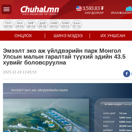
3,593.83
₮
АНУ ДОЛЛАР
УЛААНБААТАР
УЛС
ТӨР
ПҮР
ЛХА
МЯГ
ДАВ
НЯМ
БЯМ
БАА
08.06
08.05
08.04
08.03
08.02
08.01
07.31
НИЙГЭМ
ОНЦЛОХ
ШИНЭ МЭДЭЭ
ИХ УНШСАН
ЭДИЙН
ЗАСАГ
Эмээлт эко аж үйлдвэрийн парк Монгол
ЭРҮҮЛ
Улсын малын гаралтай түүхий эдийн 43.5
МЭНД
хувийг боловсруулна
СПОРТ
2025-11-19 13:45:53
БОЛОВСРОЛ
ENTERTAINMENT
ДЭЛХИЙН
МЭДЭЭ
БИЗНЕС
МЭДЭЭ
НИЙСЛЭЛ
ТАНИН