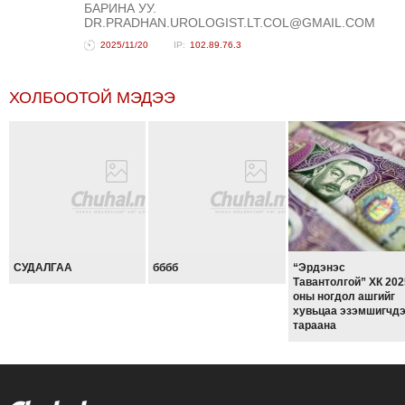
БАРИНА УУ.
DR.PRADHAN.UROLOGIST.LT.COL@GMAIL.COM
2025/11/20
102.89.76.3
ХОЛБООТОЙ МЭДЭЭ
СУДАЛГАА
бббб
“Эрдэнэс
Тавантолгой” ХК 202
оны ногдол ашгийг
хувьцаа эзэмшигчд
тараана