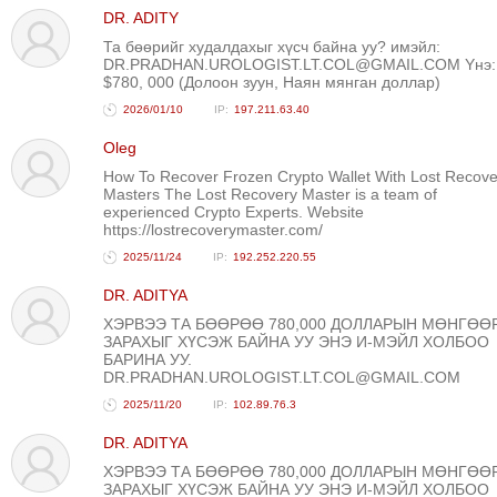
DR. ADITY
Та бөөрийг худалдахыг хүсч байна уу? имэйл:
DR.PRADHAN.UROLOGIST.LT.COL@GMAIL.COM Yнэ:
$780, 000 (Долоон зуун, Наян мянган доллар)
2026/01/10
197.211.63.40
Oleg
How To Recover Frozen Crypto Wallet With Lost Recove
Masters The Lost Recovery Master is a team of
experienced Crypto Experts. Website
https://lostrecoverymaster.com/
2025/11/24
192.252.220.55
DR. ADITYA
ХЭРВЭЭ ТА БӨӨРӨӨ 780,000 ДОЛЛАРЫН МӨНГӨӨ
ЗАРАХЫГ ХҮСЭЖ БАЙНА УУ ЭНЭ И-МЭЙЛ ХОЛБОО
БАРИНА УУ.
DR.PRADHAN.UROLOGIST.LT.COL@GMAIL.COM
2025/11/20
102.89.76.3
DR. ADITYA
ХЭРВЭЭ ТА БӨӨРӨӨ 780,000 ДОЛЛАРЫН МӨНГӨӨ
ЗАРАХЫГ ХҮСЭЖ БАЙНА УУ ЭНЭ И-МЭЙЛ ХОЛБОО