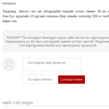
нээгдэнэ.
ТОЙРОНД
ЗӨРЧЛИЙН
Ташрамд, Эмээлт эко аж үйлдвэрийн паркийг
хотын төвөөс 30 км 
Хан-Уул дүүргийн 13 дугаар хорооны Шар хөвийн хоолойд 539 га тал
ХУУЛИЙН
барих юм.
ЭРГЭН
ТОЙРОНД
ЕРӨНХИЙЛӨГЧИЙН
АНХААР! Та сэтгэгдэл бичихдээ хууль зүйн болон ёс суртахууны
баримтална уу. Ёс бус сэтгэгдлийг админ устгах эрхтэй. Мэдээн
СОНГУУЛЬ-2017
сэтгэгдэлд www.chuhal.mn хариуцлага хүлээхгүй.
Сэтгэгдэл нэмэх
НИЙТ СЭТГЭГДЭЛ