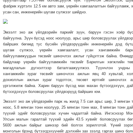
оруулалтаар ТЭЗҮ-ийг боловсруулж буй. Түүнчлэн Эмээлтээс Шу
ТОЙРОНД
фабрик хүртэлх 12.5 км авто зам, үерийн хамгаалалтын байгууламж, 
ГРАНАТ
усан сан, инженерийн шугам сүлжээг шийднэ.
ДЭЛБЭРСЭН
ОСЛЫН
Эмээлт эко аж үйлдвэрийн паркийг зүүн, баруун гэсэн хоёр бү
ЭРГЭН
байгуулна. Зүүн бүсэд ноос ноолуур, арьс шир боловсруулах үйлдвэ
ТОЙРОНД
байрших бөгөөд тус бүсийн үйлдвэрүүдийн инженерийн дэд бүтц
ТӨВСИЙН
шугам сүлжээ, үерийн хамгаалалт, усан хангамжийн бари
ТОДОТГОЛЫН
байгууламжуудын төсвийг шинэчлэх ажлыг гүйцэтгэж байна. Өнөөд
байдлаар үерийн байгууламжийн төсвийг Барилгын хөгжлийн төв
ЭРГЭН
магадлалын дүгнэлтээр баталгаажуулжээ. Түүнчлэн ундны
ТОЙРОНД
хангамжийн зураг төсвийг шинэчлэх ажлын явц 40 хувьтай, хол
ЕРӨНХИЙЛӨГЧИЙН
дохиоллын ажлын зураг тодотгох, төсөвт өртгийг шинэчлэх а
үргэлжилж байна. Харин баруун бүсэд мах махан бүтээгдэхүүн, да
СОНГУУЛИЙН
бүтээгдэхүүн боловсруулах үйлдвэрүүд байрших юм.
ЭРГЭН
ТОЙРОНД
Эмээлт эко аж үйлдвэрийн парк нь жилд 7.5 сая арьс шир, 3 мянган 
ноос, 5.8 мянган тонн ноолуур, 25 мянган тонн мах, 8 мянган тонн да
29
түүхий эдийг боловсруулах хүчин чадалтай байна. Ингэснээр Мо
ДҮГЭЭР
Улсын малын гаралтай түүхий эдийн 43.5 хувийг боловсруулах бө
СУРГУУЛИЙН
5600 ажлын байрыг шинээр бий болгох зорилготой. Үүний зэрэг
ЭРГЭН
монголын брэнд бүтээгдэхүүнийг дэлхийн зах зээлд гаргах шинэ бо