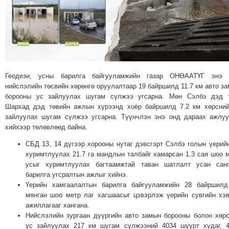
МЭДЭХҮЙ
ТЕХНОЛОГИ
ЭРДЭНЭТ
ҮЙЛДВЭРИЙН
ЭРГЭН
Геодези, усны барилга байгууламжийн газар ОНӨААТҮГ энэ 
ТОЙРОНД
нийслэлийн төсвийн хөрөнгө оруулалтаар 19 байршилд 11.7 км авто з
ХАВРЫН
борооны ус зайлуулах шугам сүлжээ угсарна. Мөн Сэлбэ дэд т
ЧУУЛГАНЫ
Шархад дэд төвийн ажлын хүрээнд хоёр байршилд 7.2 км хөрсни
ЭРГЭН
зайлуулах шугам сүлжээ угсарна. Түүнчлэн энэ онд дараах ажлу
хийхээр төлөвлөөд байна.
ТОЙРОНД
"ОУВС"-
СБД 13, 14 дүгээр хорооны нутаг дэвсгэрт Сэлбэ голын үерий
хуримтлуулах 21.7 га мандлын талбайг хамарсан 1.3 сая шоо 
ИЙН
усыг хуримтлуулах багтаамжтай таван шатлалт усан санг
ЭРГЭН
барилга угсралтын ажлыг хийнэ.
ТОЙРОНД
Үерийн хамгаалалтын барилга байгууламжийн 28 байршилд
"ЖИ
мянган шоо метр лаг хагшаасыг цэвэрлэж үерийн сувгийн хэ
ажиллагааг хангана.
ТАЙМ"ЫН
Нийслэлийн зургаан дүүргийн авто замын борооны болон хөр
ЭРГЭН
ус зайлуулах 217 км шугам сүлжээний 4034 шүүрт худаг, 