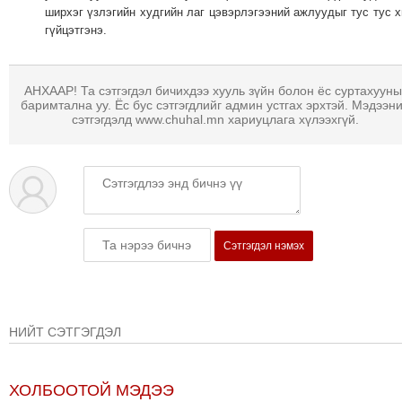
ТОЙРОНД
ширхэг үзлэгийн худгийн лаг цэвэрлэгээний ажлуудыг тус тус 
гүйцэтгэнэ.
ГРАНАТ
ДЭЛБЭРСЭН
ОСЛЫН
АНХААР! Та сэтгэгдэл бичихдээ хууль зүйн болон ёс суртахууны
ЭРГЭН
баримтална уу. Ёс бус сэтгэгдлийг админ устгах эрхтэй. Мэдээн
сэтгэгдэлд www.chuhal.mn хариуцлага хүлээхгүй.
ТОЙРОНД
ТӨВСИЙН
ТОДОТГОЛЫН
ЭРГЭН
ТОЙРОНД
ЕРӨНХИЙЛӨГЧИЙН
Сэтгэгдэл нэмэх
СОНГУУЛИЙН
ЭРГЭН
ТОЙРОНД
29
НИЙТ СЭТГЭГДЭЛ
ДҮГЭЭР
СУРГУУЛИЙН
ХОЛБООТОЙ МЭДЭЭ
ЭРГЭН