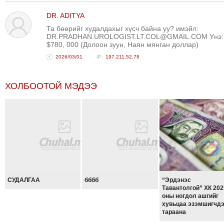
ТОЙРОНД
DR. ADITYA
ЗӨРЧЛИЙН
Та бөөрийг худалдахыг хүсч байна уу? имэйл:
ХУУЛИЙН
DR.PRADHAN.UROLOGIST.LT.COL@GMAIL.COM Yнэ:
$780, 000 (Долоон зуун, Наян мянган доллар)
ЭРГЭН
2026/03/01
197.211.52.78
ТОЙРОНД
ЕРӨНХИЙЛӨГЧИЙН
ХОЛБООТОЙ МЭДЭЭ
СОНГУУЛЬ-2017
СУДАЛГАА
бббб
“Эрдэнэс
Тавантолгой” ХК 202
оны ногдол ашгийг
хувьцаа эзэмшигчд
тараана