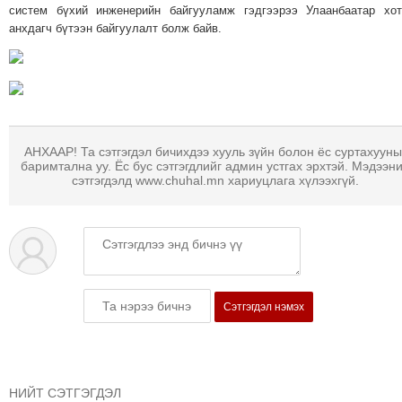
ТОЙРОНД
систем бүхий инженерийн байгууламж гэдгээрээ Улаанбаатар хо
анхдагч бүтээн байгуулалт болж байв.
ГРАНАТ
ДЭЛБЭРСЭН
ОСЛЫН
ЭРГЭН
ТОЙРОНД
ТӨВСИЙН
АНХААР! Та сэтгэгдэл бичихдээ хууль зүйн болон ёс суртахууны
баримтална уу. Ёс бус сэтгэгдлийг админ устгах эрхтэй. Мэдээн
ТОДОТГОЛЫН
сэтгэгдэлд www.chuhal.mn хариуцлага хүлээхгүй.
ЭРГЭН
ТОЙРОНД
ЕРӨНХИЙЛӨГЧИЙН
СОНГУУЛИЙН
ЭРГЭН
ТОЙРОНД
Сэтгэгдэл нэмэх
29
ДҮГЭЭР
СУРГУУЛИЙН
НИЙТ СЭТГЭГДЭЛ
ЭРГЭН