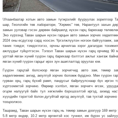
МЭДЭХҮЙ
ТЕХНОЛОГИ
\Улаанбаатар хотын авто замын түгжрэлийг бууруулах зорилгоор Т
ЭРДЭНЭТ
шар, Геологийн төв лаборатори, “Хермес” төв, Нарантуул захын дө
ҮЙЛДВЭРИЙН
замын уулзвар гэсэн дөрвөн байршилд нүхэн гарц барихаар төлөвлө
ЭРГЭН
Энэ хүрээнд Таван шарын нүхэн гарцын авто замын зорчих хөдөлгөө
ТОЙРОНД
2024 оны есдүгээр сард нээсэн. Үргэлжлүүлэн ногоон байгууламж, з
таних тэмдэг, тэмдэглэгээ, орчны арчилгаа зэрэг дагалдах тохижи
ХАВРЫН
ажлуудыг гүйцэтгэсэн. Тэгвэл Таван шарын нүхэн гарц орчимд 90 
ЧУУЛГАНЫ
урттай явган хүний гүүрэн гарц барихаар бэлтгэл ажлыг хангаж байна
ЭРГЭН
явган хүний гүүрэн гарцыг ирэх зун ашиглалтад оруулах юм.
ТОЙРОНД
Гүүрэн гарцтай болсноор явган зорчигчид авто зам, төмөр за
"ОУВС"-
хөдөлгөөнөөс ангид, аюулгүй зорчих боломж бүрдэнэ. Мөн гүүрэн га
ИЙН
гурван орц, гарц бүхий рамп, пандусыг байрлуулснаар бүх иргэн т
хүртээмжтэй зорчино. Өөрөөр хэлбэл, явган зорчигч өгсөх, урууд
ЭРГЭН
огцом налуугүй байх тул хөгжлийн бэрхшээлтэй иргэд, ахмад нас
ТОЙРОНД
хүүхдийн тэрэгтэй болон дугуйтай иргэд аюулгүй, тав тухтай зорчино
"ЖИ
тооцоолжээ.
ТАЙМ"ЫН
Ташрамд, Таван шарын нүхэн гарц нь төмөр замын доогуур 169 метр 
ЭРГЭН
5.8 метр өндөр, 10.2 метр өргөнтэй хос туннел, иж бүрэн ус зайлу