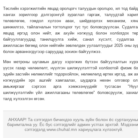
ТОЙРОНД
Төслийн хэрэгжилтийн явцад оролцогч талуудын оролцоо, ил тод бай
ЗӨРЧЛИЙН
хангах зорилгоор дэлгэрэнгүй зураглал гаргаж, талуудтай хари
төлөвлөгөө, гомдол хүлээн авах, шийдвэрлэх механизм, хяна
ХУУЛИЙН
шинжилгээ, тайлагналын тогтолцоог тус тус боловсруулсан. Судалг
ЭРГЭН
явцад иргэд олон нийт, аж ахуйн нэгжүүд болон холбогдох төр
ТОЙРОНД
байгууллагуудад танилцуулга хийж, санал хүсэлт, судалгаа 
ЕРӨНХИЙЛӨГЧИЙН
ажилласан бөгөөд олон нийтийн зөвлөлдөх уулзалтуудыг 2025 оны зу
болон арваннэгдүгээр саруудад зохион байгуулжээ.
СОНГУУЛЬ-2017
Мөн метроны шугамын дагуу хэрэгжих бүтээн байгуулалтын хүрэ
үүсэх газар чөлөөлөлт, нүүлгэн шилжүүлэлттэй холбоотой физик б
эдийн засгийн нөлөөллийг тодорхойлон, нөлөөлөлд өртөх иргэд, аж а
нэгжүүдийн эрх ашгийг хамгаалах, шударга нөхөн олговор олг
амьжиргааг сэргээх арга хэмжээнүүдийг тусгасан "Нүүл
шилжүүлэлтийн үйл ажиллагааны төлөвлөгөө" боловсруулж, захиа
талд хүлээлгэн өгсөн.
АНХААР! Та сэтгэгдэл бичихдээ хууль зүйн болон ёс суртахууны
баримтална уу. Ёс бус сэтгэгдлийг админ устгах эрхтэй. Мэдээн
сэтгэгдэлд www.chuhal.mn хариуцлага хүлээхгүй.