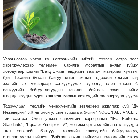
МЭДЭХҮЙ
ТЕХНОЛОГИ
ЭРДЭНЭТ
ҮЙЛДВЭРИЙН
ЭРГЭН
ТОЙРОНД
ХАВРЫН
Улаанбаатар хотод их багтаамжийн нийтийн тээвэр метро төсл
ЧУУЛГАНЫ
хэрэгжүүлэхээр төлөвлөж, барилга угсралтын ажлыг гүйцэт
ЭРГЭН
хоёрдугаар шатны "Багц 1"-ийн тендерийг зарлаж, материал хүлээн
буй. Төслийн бүтээн байгуулалтын ажлын тодорхой хэсгийг гад
ТОЙРОНД
зээлийн эх үүсвэрээр санхүүжүүлэх хүрээнд олон улсын ба
"ОУВС"-
санхүүгийн байгууллагуудын тавьдаг байгаль орчин, нийгм
ИЙН
шаардлагуудыг бүрэн хангасан баримт бичгүүдийг боловсруулж дуусл
ЭРГЭН
Тодруулбал, төслийн менежментийн зөвлөхөөр ажиллаж буй “Ду
ТОЙРОНД
Инженеринг” ХК нь олон улсын туршлага бүхий “INOGEN ALLIANCE L
"ЖИ
тэй хамтран Олон улсын санхүүгийн корпорацын "IFC Performa
Standards", "Equator Principles IV", мөн экспорт зээлийн агентлагууд, 
ТАЙМ"ЫН
талт хөгжлийн банкууд, хөгжлийн санхүүгийн байгууллагуу
ЭРГЭН
стандартуудад нийцсэн "Байгаль орчин, нийгмийн нөлөөллийн иж б