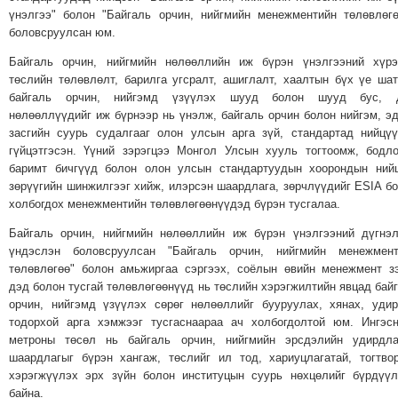
ТОЙРОНД
үнэлгээ" болон "Байгаль орчин, нийгмийн менежментийн төлөвлөгө
ГРАНАТ
боловсруулсан юм.
ДЭЛБЭРСЭН
Байгаль орчин, нийгмийн нөлөөллийн иж бүрэн үнэлгээний хүрэ
ОСЛЫН
төслийн төлөвлөлт, барилга угсралт, ашиглалт, хаалтын бүх үе ша
байгаль орчин, нийгэмд үзүүлэх шууд болон шууд бус, 
ЭРГЭН
нөлөөллүүдийг иж бүрнээр нь үнэлж, байгаль орчин болон нийгэм, э
ТОЙРОНД
засгийн суурь судалгааг олон улсын арга зүй, стандартад нийцү
ТӨВСИЙН
гүйцэтгэсэн. Үүний зэрэгцээ Монгол Улсын хууль тогтоомж, бодл
ТОДОТГОЛЫН
баримт бичгүүд болон олон улсын стандартуудын хоорондын ний
зөрүүгийн шинжилгээг хийж, илэрсэн шаардлага, зөрчлүүдийг ESIA б
ЭРГЭН
холбогдох менежментийн төлөвлөгөөнүүдэд бүрэн тусгалаа.
ТОЙРОНД
Байгаль орчин, нийгмийн нөлөөллийн иж бүрэн үнэлгээний дүгнэ
ЕРӨНХИЙЛӨГЧИЙН
үндэслэн боловсруулсан "Байгаль орчин, нийгмийн менежмент
СОНГУУЛИЙН
төлөвлөгөө" болон амьжиргаа сэргээх, соёлын өвийн менежмент з
ЭРГЭН
дэд болон тусгай төлөвлөгөөнүүд нь төслийн хэрэгжилтийн явцад бай
ТОЙРОНД
орчин, нийгэмд үзүүлэх сөрөг нөлөөллийг бууруулах, хянах, уди
тодорхой арга хэмжээг тусгаснаараа ач холбогдолтой юм. Ингэс
29
метроны төсөл нь байгаль орчин, нийгмийн эрсдэлийн удирдла
ДҮГЭЭР
шаардлагыг бүрэн хангаж, төслийг ил тод, хариуцлагатай, тогтво
СУРГУУЛИЙН
хэрэгжүүлэх эрх зүйн болон институцын суурь нөхцөлийг бүрдүү
ЭРГЭН
байна.