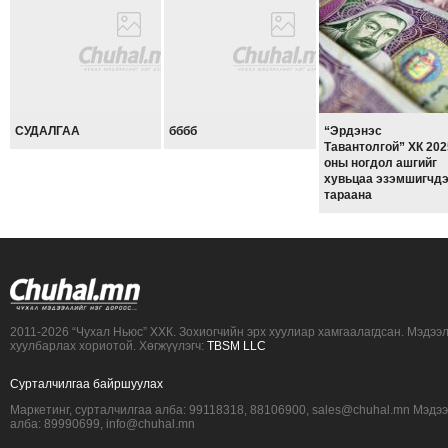
СУДАЛГАА
бббб
“Эрдэнэс
Тавантолгой” ХК 202
оны ногдол ашгийг
хувьцаа эзэмшигчд
тараана
2011-2026 “Чухал Ньюс” ХХК. Зохиогчийн эрх хуулиар хамгаалагдсан. Мэдээ
хуулбарлах хориотой. Хөгжүүлэгч:
TBSM LLC
Сурталчилгаа байршуулах
Маркетинг, сурталчилгаа алба: 99118318, 88106900, sales@chuhal.mn Мэдэ
алба: 89990699, info@chuhal.mn