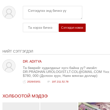
Сэтгэгдэл нэмэх
НИЙТ СЭТГЭГДЭЛ
DR. ADITYA
Та бөөрийг худалдахыг хүсч байна уу? имэйл:
DR.PRADHAN.UROLOGIST.LT.COL@GMAIL.COM Yнэ:
$780, 000 (Долоон зуун, Наян мянган доллар)
2026/03/01
197.211.52.78
ХОЛБООТОЙ МЭДЭЭ