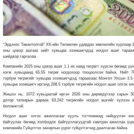
МЭДЭХҮЙ
ТЕХНОЛОГИ
ЭРДЭНЭТ
ҮЙЛДВЭРИЙН
ЭРГЭН
“Эрдэнэс Тавантолгой” ХК-ийн Төлөөлөн удирдах зөвлөлийн хурлаар 
ТОЙРОНД
оны цэвэр ашгаас нийт хувьцаа эзэмшигчдэд ногдол ашиг тараа
ХАВРЫН
шийдвэр гаргалаа.
ЧУУЛГАНЫ
Компанийн 2025 оны цэвэр ашиг 1.1 их наяд төгрөгт хүрсэн бөгөөд үү
ЭРГЭН
нэгж хувьцаанд 65.55 төгрөг ногдохоор тооцоолсон байна. Нийт 7
ТОЙРОНД
тэрбум төгрөгийг хувьцаа эзэмшигчдэд тараахаас Монгол Улсын 3.5
"ОУВС"-
хувьцаа эзэмшигч иргэнд 208.5 тэрбум төгрөгийн ногдол ашиг олгох юм
ИЙН
Жишээ нь, 1072 хувьцаатай иргэн 2026 оны дөрөвдүгээр сарын 3
ЭРГЭН
дотор татварын дараах 63,242 төгрөгийн ногдол ашгийг хүлээн 
боломжтой.
ТОЙРОНД
"ЖИ
Ногдол ашиг олгох ажиллагааг хууль тогтоомжид нийцүүлэн зох
ТАЙМ"ЫН
байгуулах бөгөөд холбогдох байгууллагуудтай хамтран ажиллах үүр
компанийн Гүйцэтгэх захирлын үүрэг гүйцэтгэгчид даалгасан байна.
ЭРГЭН