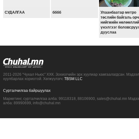
СУДАЛГАА
бббб
Улаанбаатар метро
төслийн байгаль орч
нийгмийн нөлөөлли
үнэлгээг боловсруу
дууслаа
2011-2026 “Чухал Ньюс” ХХК. Зохиогчийн эрх хуулиар хамгаалагдсан. Мэдээ
хуулбарлах хориотой. Хөгжүүлэгч:
TBSM LLC
Сурталчилгаа байршуулах
Маркетинг, сурталчилгаа алба: 99118318, 88106900, sales@chuhal.mn Мэдэ
алба: 89990699, info@chuhal.mn