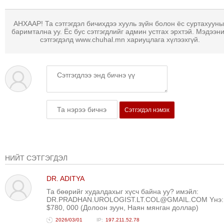
ТОЙРОНД
ГРАНАТ
АНХААР! Та сэтгэгдэл бичихдээ хууль зүйн болон ёс суртахууны
ДЭЛБЭРСЭН
баримтална уу. Ёс бус сэтгэгдлийг админ устгах эрхтэй. Мэдээн
сэтгэгдэлд www.chuhal.mn хариуцлага хүлээхгүй.
ОСЛЫН
ЭРГЭН
ТОЙРОНД
ТӨВСИЙН
ТОДОТГОЛЫН
ЭРГЭН
Сэтгэгдэл нэмэх
ТОЙРОНД
ЕРӨНХИЙЛӨГЧИЙН
СОНГУУЛИЙН
ЭРГЭН
НИЙТ СЭТГЭГДЭЛ
ТОЙРОНД
DR. ADITYA
29
Та бөөрийг худалдахыг хүсч байна уу? имэйл:
ДҮГЭЭР
DR.PRADHAN.UROLOGIST.LT.COL@GMAIL.COM Yнэ:
$780, 000 (Долоон зуун, Наян мянган доллар)
СУРГУУЛИЙН
2026/03/01
197.211.52.78
ЭРГЭН