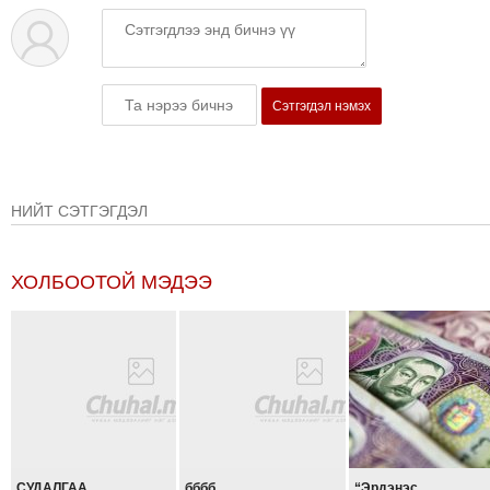
ТОЙРОНД
ЗӨРЧЛИЙН
ХУУЛИЙН
ЭРГЭН
Сэтгэгдэл нэмэх
ТОЙРОНД
ЕРӨНХИЙЛӨГЧИЙН
СОНГУУЛЬ-2017
НИЙТ СЭТГЭГДЭЛ
ХОЛБООТОЙ МЭДЭЭ
СУДАЛГАА
бббб
“Эрдэнэс