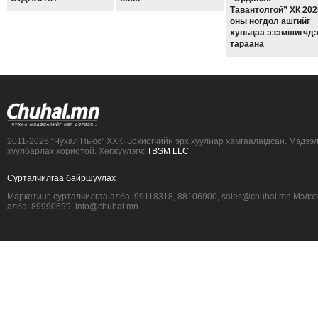
Тавантолгой” ХК 202
оны ногдол ашгийг
хувьцаа эзэмшигчд
тараана
2011-2026 “Чухал Ньюс” ХХК. Зохиогчийн эрх хуулиар хамгаалагдсан. Мэдээ
хуулбарлах хориотой. Хөгжүүлэгч:
TBSM LLC
Сурталчилгаа байршуулах
Маркетинг, сурталчилгаа алба: 99118318, 88106900, sales@chuhal.mn Мэдэ
алба: 89990699, info@chuhal.mn