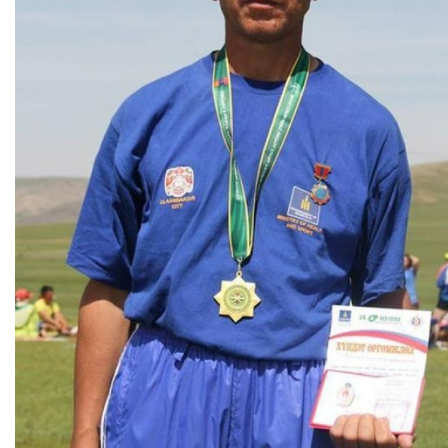
МЭДЭХҮЙ
ТЕХНОЛОГИ
ЭРДЭНЭТ
ҮЙЛДВЭРИЙН
ЭРГЭН
ТОЙРОНД
ХАВРЫН
ЧУУЛГАНЫ
ЭРГЭН
ТОЙРОНД
"ОУВС"-
ИЙН
ЭРГЭН
ТОЙРОНД
"ЖИ
ТАЙМ"ЫН
ЭРГЭН