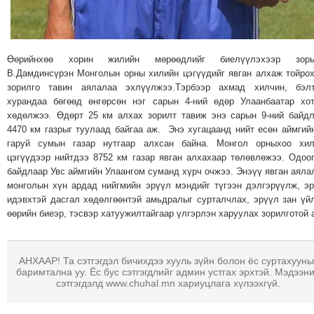
ТОЙРОНД
ГРАНАТ
ДЭЛБЭРСЭН
Өөрийнхөө хорин жилийн мөрөөдлийг биелүүлэхээр зорь
ОСЛЫН
В.Дамдинсүрэн Монголын орны хилийн цэгүүдийг явган алхаж тойро
ЭРГЭН
зорилго тавин аялалаа эхлүүлжээ.Тэрбээр ахмад хилчин, бэлт
ТОЙРОНД
хурандаа бөгөөд өнгөрсөн нэг сарын 4-ний өдөр Улаанбаатар хо
ТӨВСИЙН
хөдөлжээ. Өдөрт 25 км алхах зорилт тавиж энэ сарын 9-ний байд
4470 км газрыг туулаад байгаа аж. Энэ хугацаанд нийт есөн аймгий
ТОДОТГОЛЫН
гаруй сумын газар нутгаар алхсан байна. Монгол орныхоо хил
ЭРГЭН
цэгүүдээр нийтдээ 8752 км газар явган алхахаар төлөвлөжээ. Одоо
ТОЙРОНД
байдлаар Увс аймгийн Улаангом суманд хүрч очжээ. Энэүү явган аяла
ЕРӨНХИЙЛӨГЧИЙН
монголын хүн ардад нийгмийн эрүүл мэндийг түгээн дэлгэрүүлж, э
идэвхтэй дасгал хөдөлгөөнтэй амьдралыг сурталчлах, эрүүл зан үй
СОНГУУЛИЙН
өөрийн биеэр, тэсвэр хатуужилтайгаар үлгэрлэн харуулах зорилготой
ЭРГЭН
ТОЙРОНД
29
АНХААР! Та сэтгэгдэл бичихдээ хууль зүйн болон ёс суртахууны
баримтална уу. Ёс бус сэтгэгдлийг админ устгах эрхтэй. Мэдээн
ДҮГЭЭР
сэтгэгдэлд www.chuhal.mn хариуцлага хүлээхгүй.
СУРГУУЛИЙН
ЭРГЭН