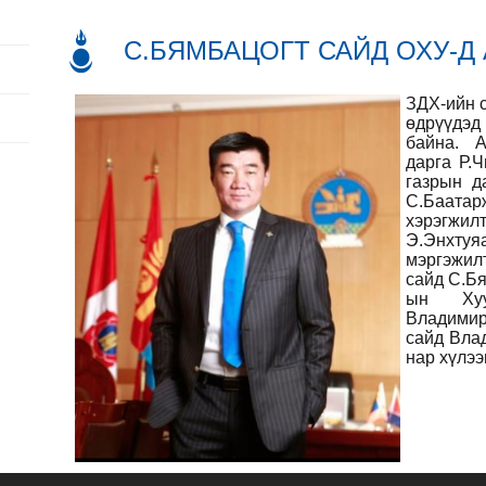
С.БЯМБАЦОГТ САЙД ОХУ-Д
ЗДХ-ийн с
өдрүүдэ
байна. 
дарга Р.Ч
газрын д
С.Баат
хэрэгжи
Э.Энхт
мэргэжил
сайд С.Бя
ын Хуу
Владимир
сайд Вла
нар хүлээ