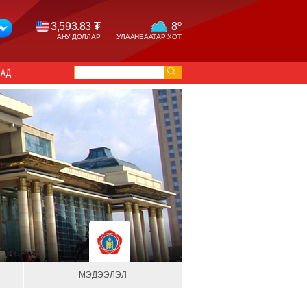
o
3,593.83
₮
8
АНУ ДОЛЛАР
УЛААНБААТАР ХОТ
САД
МЭДЭЭЛЭЛ