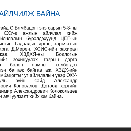
 АЙЛЧИЛЖ БАЙНА
айд С.Бямбацогт энэ сарын 5-8-ны
д ОХУ-д ажлын айлчлал хийж
Айлчлалын бүрэлдэхүүнд ЦЕГ-ын
ингис, Гадаадын иргэн, харьяатын
арга Д.Мөрөн, ХСИС-ийн захирал
аржав, ХЗДХЯ-ны Бодлогын
лтийг зохицуулах газрын дарга
уяа болон яамны холбогдох
тэн багтаж байгаа аж. ХЗДХ-ийн
мбацогтыг уг айлчлалын үеэр ОХУ-
ль зүйн сайд Александр
ович Коновалов, Дотоод хэргийн
димир Александрович Колокольцев
н авч уулзалт хийх юм байна.