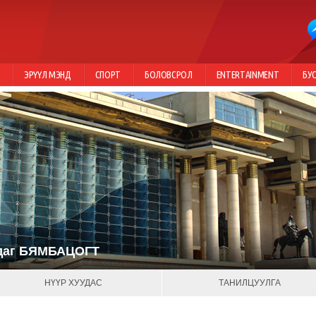
Г
ЭРҮҮЛ МЭНД
СПОРТ
БОЛОВСРОЛ
ENTERTAINMENT
БУ
даг
БЯМБАЦОГТ
НҮҮР ХУУДАС
ТАНИЛЦУУЛГА