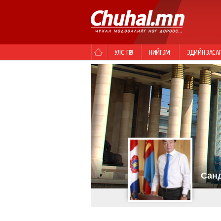
УЛС ТӨР
НИЙГЭМ
ЭДИЙН ЗАСА
Сан