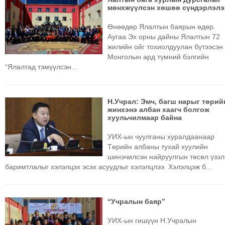
мөнхжүүлсэн хөшөө сүндэрлэлэ
Өнөөдөр Ялалтын баярын өдөр.
Аугаа Эх орны дайны Ялалтын 72
жилийн ойг тохиолдуулан бүтээсэн
Монголын ард түмний бэлгийн
“Ялалтад тэмүүлсэн...
Н.Учрал: Эмч, багш нарыг төрий
жинхэнэ албан хаагч болгож
хуульчилмаар байна
УИХ-ын чуулганы хуралдаанаар
Төрийн албаны тухай хуулийн
шинэчилсэн найруулгын төсөл үзэл
баримтлалыг хэлэлцэх эсэх асуудлыг хэлэлцлээ. Хэлэлцэж б...
“Учралын баяр”
УИХ-ын гишүүн Н.Учралын