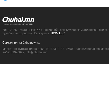
2011-2026 “Чухал Ньюс” ХХК. Зохиогчийн эрх хуулиар хамгаалагдсан. Мэдээ
хуулбарлах хориотой. Хөгжүүлэгч:
TBSM LLC
Сурталчилгаа байршуулах
Маркетинг, сурталчилгаа алба: 99118318, 88106900, sales@chuhal.mn Мэдэ
алба: 89990699, info@chuhal.mn