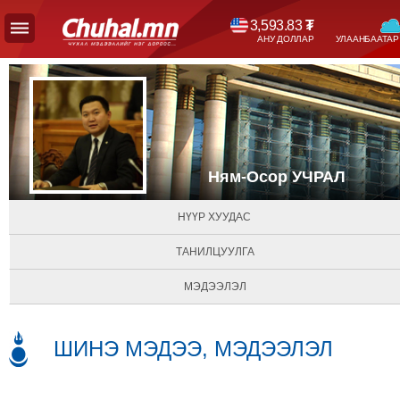
3,593.83
₮
АНУ ДОЛЛАР
УЛААНБААТАР
УЛС
ТӨР
НИЙГЭМ
ЭДИЙН
ЗАСАГ
ЭРҮҮЛ
Ням-Осор
УЧРАЛ
МЭНД
СПОРТ
НҮҮР ХУУДАС
БОЛОВСРОЛ
ТАНИЛЦУУЛГА
ENTERTAINMENT
ДЭЛХИЙН
МЭДЭЭЛЭЛ
МЭДЭЭ
БИЗНЕС
ШИНЭ МЭДЭЭ, МЭДЭЭЛЭЛ
МЭДЭЭ
НИЙСЛЭЛ
ТАНИН