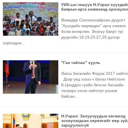
УИХ-ын гишүүн Н.Учрал хүүхдий
МЭДЭХҮЙ
баярын арга хэмжээнд оролцло
ТЕХНОЛОГИ
Өнөөдөр Сонгинохайрхан дүүрэгт
ЭРДЭНЭТ
“Хүүхдийн мөрөөдөл” арга хэмжээ
ҮЙЛДВЭРИЙН
болж өнгөрлөө. Энэхүү баярт тус
ЭРГЭН
дүүргийн 18,19,23,27,29 дүгээр
хороодын...
ТОЙРОНД
ХАВРЫН
ЧУУЛГАНЫ
"Ган тайлах" хууль
ЭРГЭН
ТОЙРОНД
/Багш Хөгжлийн Форум 2017 нийтл
Дээр үед хэзээ ч билээ Нийтлэлч
"ОУВС"-
Б.Цэнддоо гуайн бичсэн багшийн
ИЙН
талаарх нэгэн нийтлэл уншиж
ЭРГЭН
байсан...
ТОЙРОНД
"ЖИ
Н.Учрал: Залуучуудын хөгжилд
ТАЙМ"ЫН
зохиулагдсан хөрөнгийг өөр зү
ЭРГЭН
зарцуулахгүй