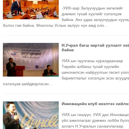
ТОЙРОНД
-УИХ-аар Залуучуудын хөгжлийг
ГРАНАТ
дэмжих тухай хуулийг хэлэлцэж
ДЭЛБЭРСЭН
байна. Анх удаа залуучуудын хууль
ОСЛЫН
болох гэж байна. Монголы Услын залуус хүн амд оло...
ЭРГЭН
ТОЙРОНД
Н.Учрал багш нартай уулзалт хи
ТӨВСИЙН
байна
ТОДОТГОЛЫН
УИХ-ын чуулганы хуралдаанаар
ЭРГЭН
Төрийн албаны тухай хуулийн
ТОЙРОНД
шинэчилсэн найруулгын төсөл үзэл
ЕРӨНХИЙЛӨГЧИЙН
баримтлалыг хэлэлцэх эсэх асуудл
СОНГУУЛИЙН
хэлэлцэж шийдвэрлэсэн...
ЭРГЭН
ТОЙРОНД
Инновацийн клуб нээлтээ хийлэ
29
ДҮГЭЭР
УИХ-ын гишүүн, УИХ дах Инновац
СУРГУУЛИЙН
үйл ажиллагааг дэмжих лобби бүлг
ахлагч Н.Учралын санаачлагаар
ЭРГЭН