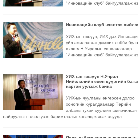
“Инновацийн клуб” байгуулагдаж нээ
ТОЙРОНД
ЗӨРЧЛИЙН
ХУУЛИЙН
Инновацийн клуб нээлтээ хийлэ
ЭРГЭН
УИХ-ын гишүүн, УИХ дах Инновац
ТОЙРОНД
үйл ажиллагааг дэмжих лобби бүлг
ЕРӨНХИЙЛӨГЧИЙН
ахлагч Н.Учралын санаачлагаар
СОНГУУЛЬ-2017
“Инновацийн клуб” байгуулагдаж нээ
УИХ-ын гишүүн Н.Учрал
Нийслэлийн есөн дүүргийн баг
нартай уулзаж байна
УИХ-ын чуулганы өнгөрсөн долоо
хоногийн хуралдаанаар Төрийн
албаны тухай хуулийн шинэчилсэн
найруулгын төсөл үзэл баримтлалыг хэлэлцэх эсэх асуудл...
Яалтын бага хурлын дурсгалыг