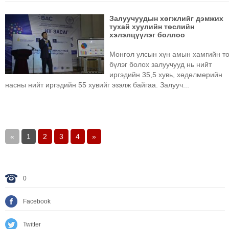
Залуучуудын хөгжлийг дэмжих
тухай хуулийн төслийн
хэлэлцүүлэг боллоо
Монгол улсын хүн амын хамгийн т
бүлэг болох залуучууд нь нийт
иргэдийн 35,5 хувь, хөдөлмөрийн
насны нийт иргэдийн 55 хувийг эзэлж байгаа. Залууч...
«
1
2
3
4
»
0
Facebook
Twitter