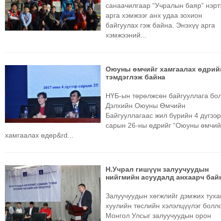
санаачилгаар “Учралын баяр” нэрт
арга хэмжээг анх удаа зохион
байгуулах гэж байна. Энэхүү арга
хэмжээний...
Оюуны өмчийг хамгаалах өдрий
тэмдэглэж байна
НҮБ-ын төрөлжсөн байгууллага бо
Дэлхийн Оюуны Өмчийн
Байгууллагаас жил бүрийн 4 дүгээ
сарын 26-ны өдрийг “Оюуны өмчий
хамгаалах өдөр&rd...
Н.Учрал гишүүн залуучуудын
нийгмийн асуудалд анхаарч бай
Залуучуудын хөгжлийг дэмжих туха
хуулийн төслийн хэлэлцүүлэг бол
Монгол Улсыг залуучуудын орон