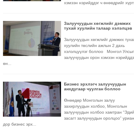
хэмээн нэрийддэг ч өнөөдрийг хүртэ
Залуучуудын хөгжлийг дэмжих
тухай хуулийн талаар хэлэлцэв
Залуучуудын хөгжлийг дэмжих туха
хуулийн төслийн ажлын 2 дахь
хэлэлцүүлэг боллоо Монгол Улсы
залуучуудын орон хэмээн нэрийддэ
өн...
Бизнес эрхлэгч залуучуудын
анхдугаар чуулган боллоо
Өнөөдөр Монголын залуу
захирлуудын холбоо, Монголын
залуучуудын холбоо хамтран “Эди
засагт залуучуудын оролцоо” уриа
дор бизнес эрх...