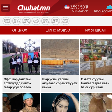
3,593.50
₮
АНУ ДОЛЛАР
УЛААНБААТАР
УЛС
ТӨР
БЯМ
БАА
ПҮР
ЛХА
МЯГ
ДАВ
НЯМ
08.08
08.07
08.06
08.05
08.04
08.03
08.02
НИЙГЭМ
ОНЦЛОХ
ШИНЭ МЭДЭЭ
ИХ УНШСАН
ЭДИЙН
ЗАСАГ
ЭРҮҮЛ
МЭНД
СПОРТ
БОЛОВСРОЛ
ENTERTAINMENT
ДЭЛХИЙН
Оффшор данстай
Шар усны үерийн
С.Алтантуухай:
эрхмүүдэд гишгэх
аюулаас сэрэмжлүүлж
Байгаагаараа баян
МЭДЭЭ
газар үгүй боллоо
байна
байж сурцгаая
БИЗНЕС
МЭДЭЭ
НИЙСЛЭЛ
ТАНИН