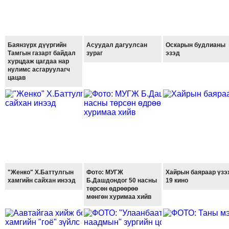
ТОЙРОНД
ГРАНАТ
ДЭЛБЭРСЭН
ОСЛЫН
Баянзүрх дүүргийн
Асуудал дагуулсан
Оскарын будлианы
Тамгын газарт байдал
зураг
эзэд
ЭРГЭН
хурцдаж цагдаа нар
ТОЙРОНД
нулимс асгаруулагч
цацав
ТӨВСИЙН
ТОДОТГОЛЫН
ЭРГЭН
ТОЙРОНД
ЕРӨНХИЙЛӨГЧИЙН
СОНГУУЛИЙН
ЭРГЭН
"Женко" Х.Баттулгын
Фото: МУГЖ
Хайрын баяраар үзэ
ТОЙРОНД
хамгийн сайхан инээд
Б.Дашдондог 50 насны
19 кино
29
төрсөн өдрөөрөө
мөнгөн хуримаа хийв
ДҮГЭЭР
СУРГУУЛИЙН
ЭРГЭН