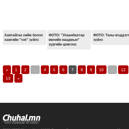
ТОЙРОНД
ЗӨРЧЛИЙН
ХУУЛИЙН
ЭРГЭН
ТОЙРОНД
Аавтайгаа хийж болох
ФОТО: "Улаанбаатар
ФОТО: Таны мэддэг
хамгийн "гоё" зүйлс
өвлийн наадмын"
зүйлс
ЕРӨНХИЙЛӨГЧИЙН
зургийн цомгоос
СОНГУУЛЬ-2017
«
1
2
...
4
5
6
7
8
9
10
...
12
13
»