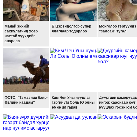
МЭДЭХҮЙ
ТЕХНОЛОГИ
ЭРДЭНЭТ
Манай энхийг
Б.Цэрэндолгор супер
Монголоо тэргүүндэ
ҮЙЛДВЭРИЙН
сахиулагчид хоёр
ялагчаар тодорлоо
"залсан" тугал
настай хүүхдийг
ЭРГЭН
аварлаа
ТОЙРОНД
ХАВРЫН
ЧУУЛГАНЫ
ЭРГЭН
ТОЙРОНД
"ОУВС"-
ИЙН
ФОТО: “Тэмээний баяр-
Ким Чен Уны нууцлаг
Дүүргийн камерууд
ЭРГЭН
Өвлийн наадам”
гэргий Ли Соль Ю олны
ингэж хааснаар юуг
өмнө ил гарав
нууцлах гэсэн юм б
ТОЙРОНД
"ЖИ
ТАЙМ"ЫН
ЭРГЭН