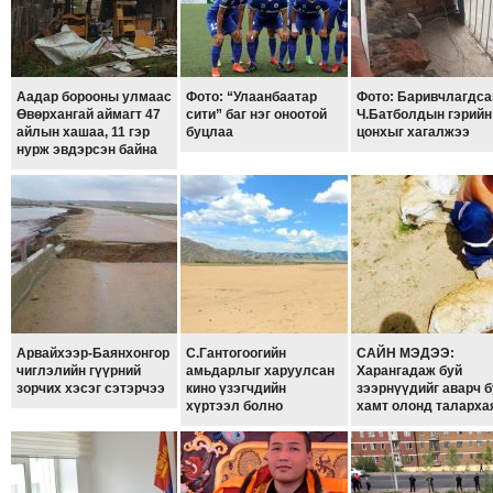
ТОЙРОНД
ГРАНАТ
ДЭЛБЭРСЭН
ОСЛЫН
Аадар борооны улмаас
Фото: “Улаанбаатар
Фото: Баривчлагдса
Өвөрхангай аймагт 47
сити” баг нэг оноотой
Ч.Батболдын гэрийн
ЭРГЭН
айлын хашаа, 11 гэр
буцлаа
цонхыг хагалжээ
ТОЙРОНД
нурж эвдэрсэн байна
ТӨВСИЙН
ТОДОТГОЛЫН
ЭРГЭН
ТОЙРОНД
ЕРӨНХИЙЛӨГЧИЙН
СОНГУУЛИЙН
ЭРГЭН
Арвайхээр-Баянхонгор
С.Гантогоогийн
САЙН МЭДЭЭ:
чиглэлийн гүүрний
амьдарлыг харуулсан
Харангадаж буй
ТОЙРОНД
зорчих хэсэг сэтэрчээ
кино үзэгчдийн
зээрнүүдийг аварч б
29
хүртээл болно
хамт олонд таларха
ДҮГЭЭР
СУРГУУЛИЙН
ЭРГЭН