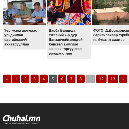
ТОЙРОНД
ЗӨРЧЛИЙН
ХУУЛИЙН
ЭРГЭН
Үер, усны аюулаас
Дарба Бандида
ФОТО: Д.Доржзодов
ТОЙРОНД
урьдчилан
гэгээний 7-р дүр
баривчлахаар гэрий
сэргийлэхийг
Данзанчойжилодойг
нь бүсэлж хаажээ
ЕРӨНХИЙЛӨГЧИЙН
анхаарууллаа
Хөвсгөл аймгийн
шашны тэргүүнээр
СОНГУУЛЬ-2017
өргөмжиллөө
«
1
2
3
4
5
6
7
8
...
12
13
»