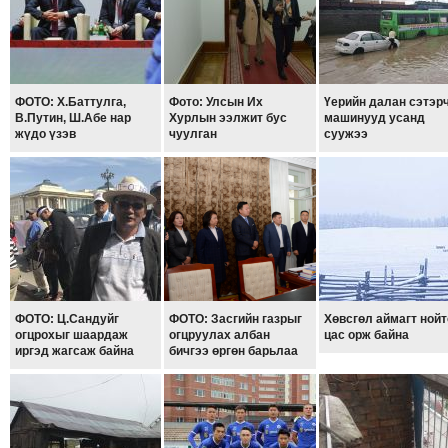
МЭДЭХҮЙ
ТЕХНОЛОГИ
ЭРДЭНЭТ
ҮЙЛДВЭРИЙН
ФОТО: Х.Баттулга,
Фото: Улсын Их
Үерийн далан сэтэр
В.Путин, Ш.Абе нар
Хурлын ээлжит бус
машинууд усанд
ЭРГЭН
жүдо үзэв
чуулган
суужээ
ТОЙРОНД
ХАВРЫН
ЧУУЛГАНЫ
ЭРГЭН
ТОЙРОНД
"ОУВС"-
ИЙН
ФОТО: Ц.Сандуйг
ФОТО: Засгийн газрыг
Хөвсгөл аймагт нойт
ЭРГЭН
огцрохыг шаардаж
огцруулах албан
цас орж байна
иргэд жагсаж байна
бичгээ өргөн барьлаа
ТОЙРОНД
"ЖИ
ТАЙМ"ЫН
ЭРГЭН