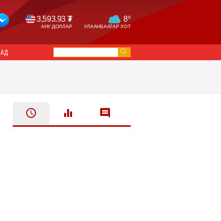
o
3,593.93
₮
8
АНУ ДОЛЛАР
УЛААНБААТАР ХОТ
САД