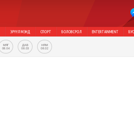
Г
ЭРҮҮЛ МЭНД
СПОРТ
БОЛОВСРОЛ
ENTERTAINMENT
БУ
МЯГ
ДАВ
НЯМ
08.04
08.03
08.02