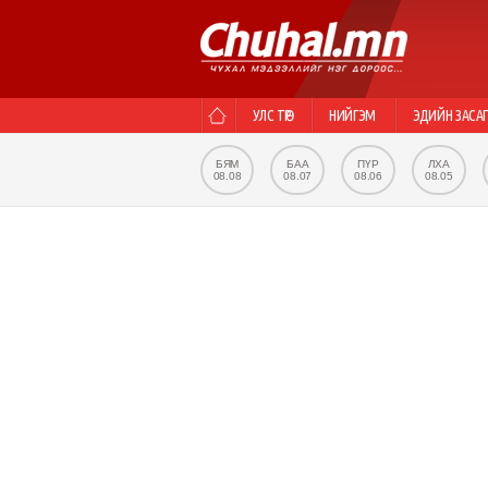
УЛС ТӨР
НИЙГЭМ
ЭДИЙН ЗАСА
БЯМ
БАА
ПҮР
ЛХА
08.08
08.07
08.06
08.05